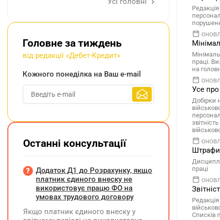
Усі головні
Редакція 
персонал
порушенн
оновл
Головне за тиждень
Мінімал
Мінімаль
від редакції «Дебет-Кредит»
праці. Ви
на голов
Кожного понеділка на Ваш e-mail
оновл
Усе про
Добірки н
військово
персонал
звітність
військово
оновл
Останні консультації
Штрафи 
Дисциплі
праці
Додаток Д1 до Розрахунку, якщо
платник єдиного внеску не
оновл
використовує працю ФО на
Звітніс
умовах трудового договору
Редакція 
військов
Якщо платник єдиного внеску у
Списків 