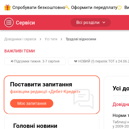
Спробувати безкоштовно
Оформити передплату
Ви
Сервіси
Всі розділи
Довідники і сервіси
Усі теги
Трудові відносини
ВАЖЛИВІ ТЕМИ
🔉Підсумки тижня. 3-7 серпня
💔 НОВИЙ (!) перелік ТОТ з 24.06.
Поставити запитання
Усі д
фахівцям редакції «Дебет-Кредит»
Моє запитання
Довідни
Норми т
Таблиці 
Головні новини
у 2009-20