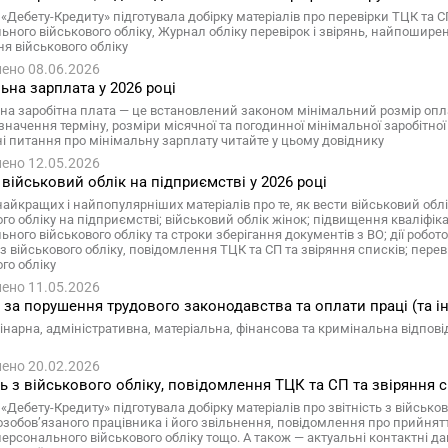
«Дебету-Кредиту» підготувала добірку матеріалів про перевірки ТЦК та СП
ьного військового обліку, Журнал обліку перевірок і звірянь, найпошире
я військового обліку
ено 08.06.2026
ьна зарплата у 2026 році
на заробітна плата — це встановлений законом мінімальний розмір опла
значення терміну, розміри місячної та погодинної мінімальної заробітної пл
ні питання про мінімальну зарплату читайте у цьому довіднику
ено 12.05.2026
 військовий облік на підприємстві у 2026 році
айкращих і найпопулярніших матеріалів про те, як вести військовий облік
го обліку на підприємстві; військовий облік жінок; підвищення кваліфіка
ьного військового обліку та строки зберігання документів з ВО; дії роб
 з військового обліку, повідомлення ТЦК та СП та звіряння списків; пер
го обліку
ено 11.05.2026
за порушення трудового законодавства та оплати праці (та ін
нарна, адміністративна, матеріальна, фінансова та кримінальна відпові
ено 20.02.2026
ть з військового обліку, повідомлення ТЦК та СП та звіряння 
«Дебету-Кредиту» підготувала добірку матеріалів про звітність з військо
озобов’язаного працівника і його звільнення, повідомлення про прийнятт
персонального військового обліку тощо. А також — актуальні контактні да