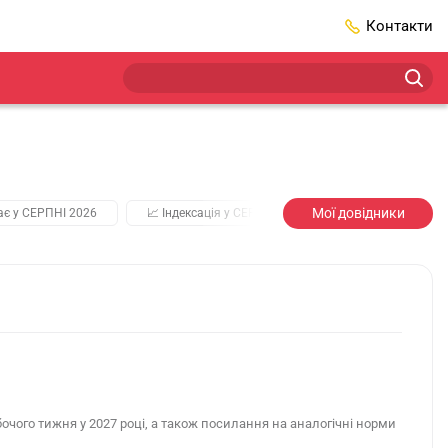
Контакти
Мої довідники
ає у СЕРПНІ 2026
📈 Індексація у СЕРПНІ
2️⃣0️⃣2️⃣7️⃣ Усі ключо
очого тижня у 2027 році, а також посилання на аналогічні норми