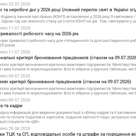
ено 23.07.2026
і та неробочі дні у 2026 році (повний перелік свят в Україні зг
 Кодексу законів про працю (КЗпП) встановлює у 2026 році 9 святкових і 
). Однак під час воєнного стану ця стаття КЗпП не діє. Тож, святкувати у
ено 11.07.2026
ривалості робочого часу на 2026 рік
норм тривалості робочого часу для п'ятиденного та для шестиденного роб
25 роках
ено 11.07.2026
іональні критерії бронювання працівників (станом на 09.07.2026
влює критерії визначення критично важливих підприємств. Міністерства 
я і вже почали їх оприлюднювати. Всіх їх зібрали у зручних таблицях, як
ено 09.07.2026
узеві критерії бронювання працівників (станом на 09.07.2026)
влює критерії визначення критично важливих підприємств. Міністерства 
я і вже почали їх оприлюднювати. Всіх їх зібрали у зручних таблицях, як
ено 09.07.2026
а та кадри
хідна інформація для ведення документації з обліку кадрів та її заповне
я та сплати податків із зарплати, подання звітності тощо: актуальні нов
ції спеціалістів «ДК»
ено 29.06.2026
ки ТЦК та СП, відповідальні особи та штрафи за порушення ві