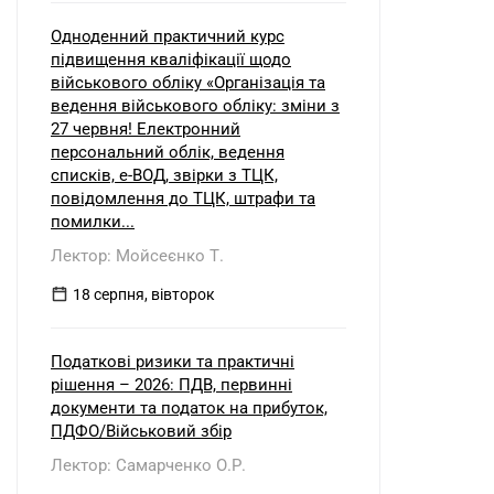
Одноденний практичний курс
підвищення кваліфікації щодо
військового обліку «Організація та
ведення військового обліку: зміни з
27 червня! Електронний
персональний облік, ведення
списків, е-ВОД, звірки з ТЦК,
повідомлення до ТЦК, штрафи та
помилки...
Лектор: Мойсеєнко Т.
18 серпня, вівторок
Податкові ризики та практичні
рішення – 2026: ПДВ, первинні
документи та податок на прибуток,
ПДФО/Військовий збір
Лектор: Самарченко О.Р.