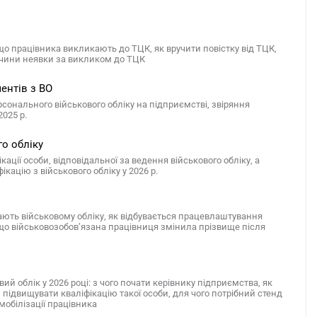
кщо працівника викликають до ТЦК, як вручити повістку від ТЦК,
ричини неявки за викликом до ТЦК
ентів з ВО
рсонального військового обліку на підприємстві, звіряння
2025 р.
го обліку
ації особи, відповідальної за ведення військового обліку, а
ацію з військового обліку у 2026 р.
ягають військовому обліку, як відбувається працевлаштування
якщо військовозобов’язана працівниця змінила прізвище після
вий облік у 2026 році: з чого почати керівнику підприємства, як
 підвищувати кваліфікацію такої особи, для чого потрібний стенд
мобілізації працівника