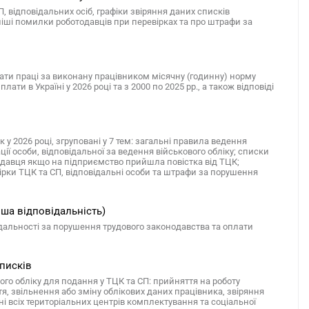
, відповідальних осіб, графіки звіряння даних списків
ніші помилки роботодавців при перевірках та про штрафи за
ти праці за виконану працівником місячну (годинну) норму
ати в Україні у 2026 році та з 2000 по 2025 рр., а також відповіді
 у 2026 році, згруповані у 7 тем: загальні правила ведення
ції особи, відповідальної за ведення військового обліку; списки
отодавця якщо на підприємство прийшла повістка від ТЦК;
евірки ТЦК та СП, відповідальні особи та штрафи за порушення
ша відповідальність)
дальності за порушення трудового законодавства та оплати
списків
вого обліку для подання у ТЦК та СП: прийняття на роботу
я, звільнення або зміну облікових даних працівника, звіряння
ні всіх територіальних центрів комплектування та соціальної