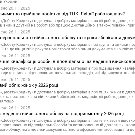
и України
ено 26.11.2025
риємство прийшла повістка від ТЦК. Які дії роботодавця?
 «Дебету-Кредиту» підготувала добірку матеріалів про дії роботодавця, я
цівник відсутній на роботі або працює дистанційно, а також поважні п
ено 26.11.2025
персонального військового обліку та строки зберігання докум
 «Дебету-Кредиту» підготувала добірку матеріалів про групи та списки пе
 ТЦК до кінця 2025 року та нові строки зберігання документів з 16 квітня 
ено 26.11.2025
ння кваліфікації особи, відповідальної за ведення військово
«Дебету-Кредиту» підготувала добірку матеріалів про підвищення кваліфік
водить список ліцензованих навчальних закладів, які підвищують кваліфік
ено 26.11.2025
вий облік жінок у 2026 році
 «Дебету-Кредиту» підготувала добірку матеріалів про те, які жінки підл
нок та постановка на військовий облік жінок-медиків, дії роботодавця, 
ня тощо
ено 26.11.2025
 ведення військового обліку на підприємстві у 2026 році
«Дебету-Кредиту» підготувала добірку матеріалів про те, як вести військо
 призначення відповідальної особи та встановлення їй доплат, як і коли
ового обліку, які є нюанси документального оформлення мобілізації та де