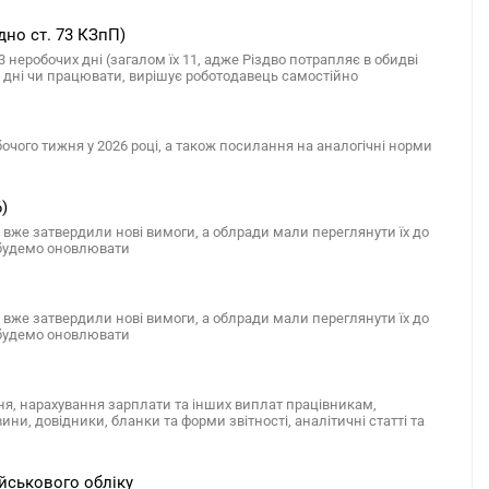
ідно ст. 73 КЗпП)
3 неробочих дні (загалом їх 11, адже Різдво потрапляє в обидві
 ці дні чи працювати, вирішує роботодавець самостійно
очого тижня у 2026 році, а також посилання на аналогічні норми
)
вже затвердили нові вимоги, а облради мали переглянути їх до
і будемо оновлювати
вже затвердили нові вимоги, а облради мали переглянути їх до
і будемо оновлювати
ння, нарахування зарплати та інших виплат працівникам,
ини, довідники, бланки та форми звітності, аналітичні статті та
йськового обліку