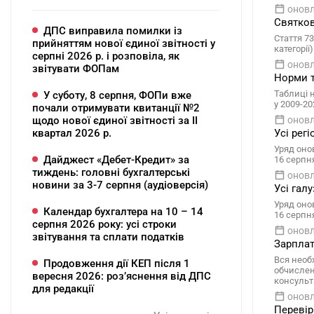
оновл
Святков
ДПС виправила помилки із
Стаття 73
прийняттям нової єдиної звітності у
категорії
серпні 2026 р. і розповіла, як
оновл
звітувати ФОПам
Норми т
Таблиці 
У суботу, 8 серпня, ФОПи вже
у 2009-20
почали отримувати квитанції №2
щодо нової єдиної звітності за ІІ
оновл
квартал 2026 р.
Усі рег
Уряд оно
Дайджест «Дебет-Кредит» за
16 серпн
тиждень: головні бухгалтерські
оновл
новини за 3-7 серпня (аудіоверсія)
Усі гал
Уряд оно
Календар бухгалтера на 10 – 14
16 серпн
серпня 2026 року: усі строки
оновл
звітування та сплати податків
Зарплат
Вся необ
Продовження дії КЕП після 1
обчисленн
вересня 2026: розʼяснення від ДПС
консульта
для редакції
оновл
Перевір