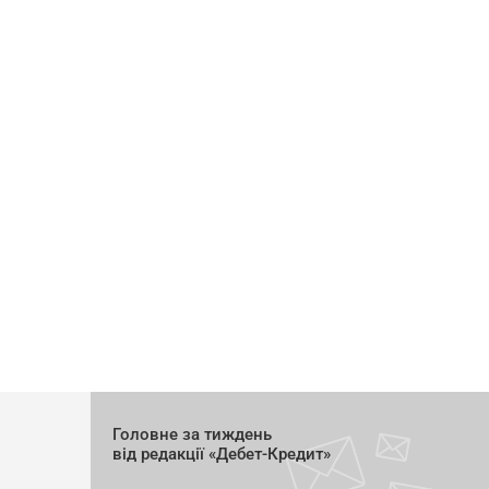
Головне за тиждень
від редакції «Дебет-Кредит»