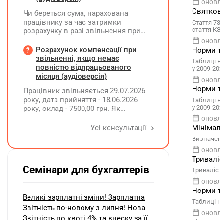
оновл
Святков
Чи береться сума, нарахована
працівнику за час затримки
Стаття 73
стаття КЗ
розрахунку в разі звільнення при
обчсиленні середньомісячної
оновл
заробітної плати (винагороди), для
Розрахунок компенсації при
Норми т
розрахунку внеску на підтримку
звільненні, якщо немає
Таблиці 
працевлаштування осіб з
повністю відпрацьованого
у 2009-20
інвалідністю?
місяця (аудіоверсія)
оновл
Норми т
Працівник звільняється 29.07.2026
року, дата прийняття - 18.06.2026
Таблиці 
у 2009-20
року, оклад - 7500,00 грн. Як
розрахувати компенсацію трьох
оновл
невикористаних днів відпустки при
Усі консультації
Мінімал
звільненні?
Визначенн
оновл
Тривалі
Семінари для бухгалтерів
Триваліс
оновл
Норми т
Великі зарплатні зміни! Зарплатна
Таблиці 
Звітність по-новому з липня! Нова
оновл
Звітність по квоті 4% та внеску за її