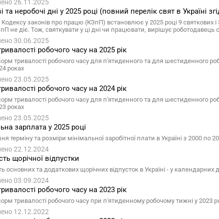
ено 26.11.2025
і та неробочі дні у 2025 році (повний перелік свят в Україні зг
 Кодексу законів про працю (КЗпП) встановлює у 2025 році 9 святкових і 3
пП не діє. Тож, святкувати у ці дні чи працювати, вирішує роботодавець
ено 30.06.2025
ривалості робочого часу на 2025 рік
норм тривалості робочого часу для п'ятиденного та для шестиденного роб
24 роках
ено 23.05.2025
ривалості робочого часу на 2024 рік
норм тривалості робочого часу для п'ятиденного та для шестиденного роб
23 роках
ено 23.05.2025
ьна зарплата у 2025 році
я терміну та розміри мінімальної заробітної плати в Україні з 2000 по 20
ено 22.12.2024
сть щорічної відпустки
ть основних та додаткових щорічних відпусток в Україні - у календарних 
ено 03.09.2024
ривалості робочого часу на 2023 рік
норм тривалості робочого часу при п'ятиденному робочому тижні у 2023 ро
ено 12.12.2022