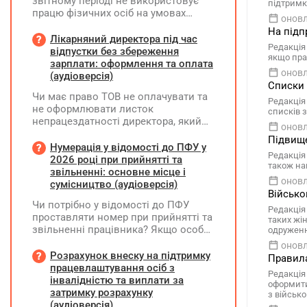
звітному періоді не використовує
підтримк
працю фізичних осіб на умовах
оновл
трудового договору (контракту) або
На підп
на інших умовах, передбачених
Лікарняний директора під час
Редакція
законодавством, Додаток Д1/
відпустки без збереження
якщо пра
Додаток ФІЗ-Д1 за відповідний
зарплати: оформлення та оплата
оновл
період не подається
(аудіоверсія)
Списки 
Чи має право ТОВ не оплачувати та
Редакція
не оформлювати листок
списків з
непрацездатності директора, який
оновл
перебуває у відпустці без
Підвище
збереження заробітної плати під час
Нумерація у відомості до ПФУ у
Редакція 
призупинення діяльності
2026 році при прийнятті та
також на
підприємства?
звільненні: основне місце і
оновл
сумісництво (аудіоверсія)
Військо
Чи потрібно у відомості до ПФУ
Редакція
проставляти номер при прийнятті та
таких жі
звільненні працівника? Якщо особа
одружен
одночасно працювала за основним
оновл
місцем роботи та за сумісництвом,
Розрахунок внеску на підтримку
Правила
чи рахується це як два роботодавці?
працевлаштування осіб з
Редакція 
інвалідністю та виплати за
оформити
затримку розрахунку
з військ
(аудіоверсія)