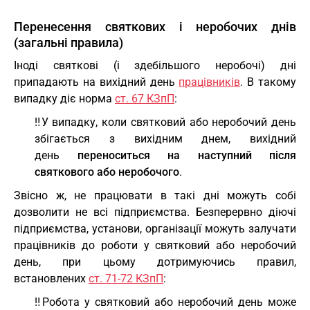
Перенесення святкових і неробочих днів
(загальні правила)
Іноді святкові (і здебільшого неробочі) дні
припадають на вихідний день
працівників
. В такому
випадку діє норма
ст. 67 КЗпП
:
‼️У випадку, коли святковий або неробочий день
збігається з вихідним днем, вихідний
день
переноситься на наступний після
святкового або неробочого
.
Звісно ж, не працювати в такі дні можуть собі
дозволити не всі підприємства. Безперервно діючі
підприємства, установи, організації можуть залучати
працівників до роботи у святковий або неробочий
день, при цьому дотримуючись правил,
встановлених
ст. 71-72 КЗпП
:
‼️Робота у святковий або неробочий день може