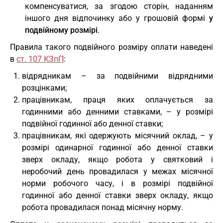
компенсуватися, за згодою сторін, наданням
іншого дня відпочинку або у грошовій формі
у
подвійному розмірі
.
Правила такого подвійного розміру оплати наведені
в
ст. 107 КЗпП
:
відрядникам – за подвійними відрядними
розцінками;
працівникам, праця яких оплачується за
годинними або денними ставками, – у розмірі
подвійної годинної або денної ставки;
працівникам, які одержують місячний оклад, – у
розмірі одинарної годинної або денної ставки
зверх окладу, якщо робота у святковий і
неробочий день провадилася у межах місячної
норми робочого часу, і в розмірі подвійної
годинної або денної ставки зверх окладу, якщо
робота провадилася понад місячну норму.