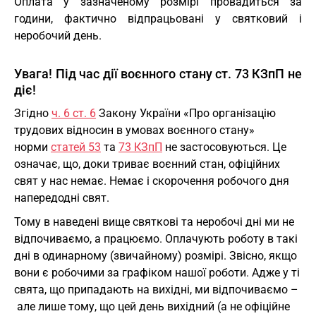
Оплата у зазначеному розмірі провадиться за
години, фактично відпрацьовані у святковий і
неробочий день.
Увага! Під час дії воєнного стану ст. 73 КЗпП не
діє!
Згідно
ч. 6 ст. 6
Закону України «Про організацію
трудових відносин в умовах воєнного стану»
норми
статей 53
та
73 КЗпП
не застосовуються. Це
означає, що, доки триває воєнний стан, офіційних
свят у нас немає. Немає і скорочення робочого дня
напередодні свят.
Тому в наведені вище святкові та неробочі дні ми не
відпочиваємо, а працюємо. Оплачують роботу в такі
дні в одинарному (звичайному) розмірі. Звісно, якщо
вони є робочими за графіком нашої роботи. Адже у ті
свята, що припадають на вихідні, ми відпочиваємо –
але лише тому, що цей день вихідний (а не офіційне