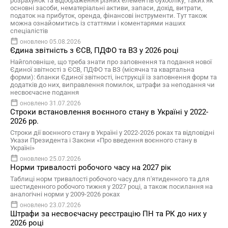
розрахунок та відображення різних елементів бухобліку, таких як
основні засоби, нематеріальні активи, запаси, дохід, витрати,
податок на прибуток, оренда, фінансові інструменти. Тут також
можна ознайомитись із статтями і коментарями наших
спеціалістів
оновлено 05.08.2026
Єдина звітність з ЄСВ, ПДФО та ВЗ у 2026 році
Найголовніше, що треба знати про заповнення та подання нової
Єдиної звітності з ЄСВ, ПДФО та ВЗ (місячна та квартальна
форми): бланки Єдиної звітності, інструкції із заповнення форм та
додатків до них, виправлення помилок, штрафи за неподання чи
несвоєчасне подання
оновлено 31.07.2026
Строки встановлення воєнного стану в Україні у 2022-
2026 рр.
Строки дії воєнного стану в Україні у 2022-2026 роках та відповідні
Укази Президента і Закони «Про введення воєнного стану в
Україні»
оновлено 25.07.2026
Норми тривалості робочого часу на 2027 рік
Таблиці норм тривалості робочого часу для п'ятиденного та для
шестиденного робочого тижня у 2027 році, а також посилання на
аналогічні норми у 2009-2026 роках
оновлено 23.07.2026
Штрафи за несвоєчасну реєстрацію ПН та РК до них у
2026 році