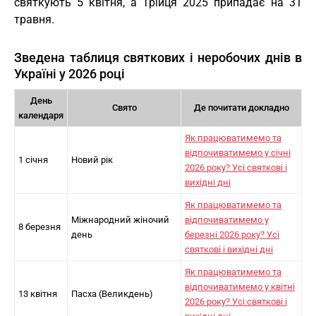
святкують 5 квітня, а Трійця 2025 припадає на 31
травня.
Зведена таблиця святкових і неробочих днів в
Україні у 2026 році
День
Свято
Де почитати докладно
календаря
Як працюватимемо та
відпочиватимемо у січні
1 січня
Новий рік
2026 року? Усі святкові і
вихідні дні
Як працюватимемо та
Міжнародний жіночий
відпочиватимемо у
8 березня
день
березні 2026 року? Усі
святкові і вихідні дні
Як працюватимемо та
відпочиватимемо у квітні
13 квітня
Пасха (Великдень)
2026 року? Усі святкові і