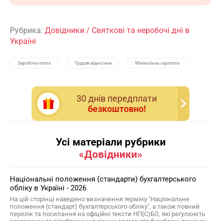
Рубрика:
Довідники
/
Святкові та неробочі дні в
Україні
Заробітна плата
Трудові відносини
Мінімальна зарплата
30 днiв передплати
безкоштовно!
Усі матеріали рубрики
«Довідники»
Національні положення (стандарти) бухгалтерського
обліку в Україні - 2026
На цій сторінці наведено визначення терміну "Національне
положення (стандарт) бухгалтерського обліку", а також повний
перелік та посилання на офіційні тексти НП(С)БО, які регулюють