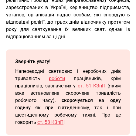
релігійних громад інших (неправославних) конфесій,
зареєстрованих в Україні, керівництво підприємств,
установ, організацій надає особам, які сповідують
відповідні релігії, до трьох днів відпочинку протягом
року для святкування їх великих свят, однак із
відпрацюванням за ці дні.
Зверніть увагу!
Напередодні святкових і неробочих днів
тривалість
роботи
працівників, крім
працівників, зазначених у
ст. 51 КЗпП
(яким
вже встановлена скорочена тривалість
робочого часу),
скорочується на одну
годину
як при п'ятиденному, так і при
шестиденному робочому тижні. Про це
говорить
ст. 53 КЗпП
!