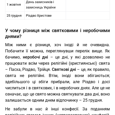
День захисників і
1 жовтня
захисниць України
25 грудня
Різдво Христове
У чому різниця між святковими і неробочими
днями?
Між ними є різниця, хоч іноді й не очевидна.
Побачити її можна, переглянувши перелік вище. Як
бачимо,
неробочі дні
– це дні, у які дозволено не
працювати всім через релігійні (християнські) свята
– Пасха, Різдво, Трійця.
Святкові дні
– це, як правило,
свята не релігійні. Втім, іноді вони збігаються;
здебільшого ці збіги прибрали, але Різдво і досі
числиться і в святкових, і в неробочих днях. Але це не
означає, що це свято можна святкувати два дні, воно
залишається одним днем відпочинку – 25 грудня.
Не забули в нас й інші конфесії. За поданням