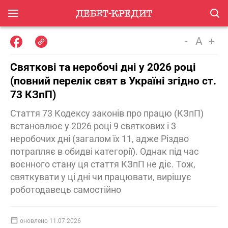
-
A
+
Святкові та неробочі дні у 2026 році
(повний перелік свят в Україні згідно ст.
73 КЗпП)
Стаття 73 Кодексу законів про працю (КЗпП)
встановлює у 2026 році 9 святкових і 3
неробочих дні (загалом їх 11, адже Різдво
потрапляє в обидві категорії). Однак під час
воєнного стану ця стаття КЗпП не діє. Тож,
святкувати у ці дні чи працювати, вирішує
роботодавець самостійно
оновлено 11.07.2026