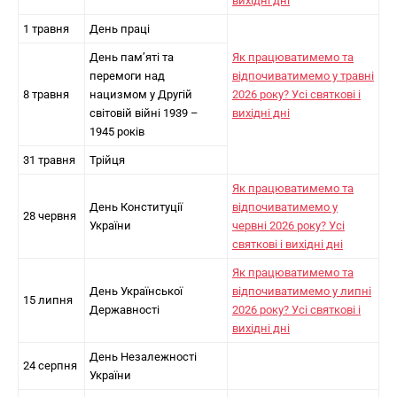
вихідні дні
1 травня
День праці
День пам’яті та
Як працюватимемо та
перемоги над
відпочиватимемо у травні
8 травня
нацизмом у Другій
2026 року? Усі святкові і
світовій війні 1939 –
вихідні дні
1945 років
31 травня
Трійця
Як працюватимемо та
День Конституції
відпочиватимемо у
28 червня
України
червні 2026 року? Усі
святкові і вихідні дні
Як працюватимемо та
День Української
відпочиватимемо у липні
15 липня
Державності
2026 року? Усі святкові і
вихідні дні
День Незалежності
24 серпня
України