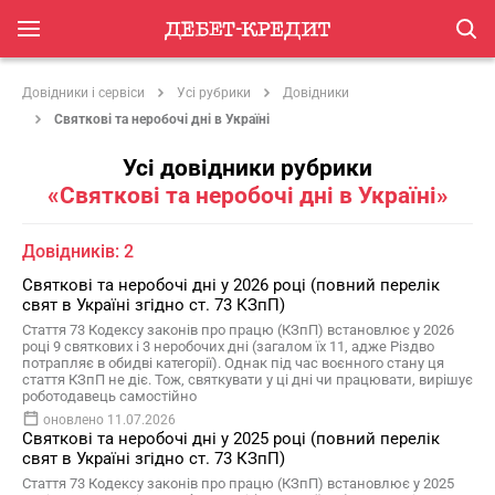
Довідники і сервіси
Усі рубрики
Довідники
Святкові та неробочі дні в Україні
Усі довідники рубрики
«Святкові та неробочі дні в Україні»
Довідників:
2
Святкові та неробочі дні у 2026 році (повний перелік
свят в Україні згідно ст. 73 КЗпП)
Стаття 73 Кодексу законів про працю (КЗпП) встановлює у 2026
році 9 святкових і 3 неробочих дні (загалом їх 11, адже Різдво
потрапляє в обидві категорії). Однак під час воєнного стану ця
стаття КЗпП не діє. Тож, святкувати у ці дні чи працювати, вирішує
роботодавець самостійно
оновлено 11.07.2026
Святкові та неробочі дні у 2025 році (повний перелік
свят в Україні згідно ст. 73 КЗпП)
Стаття 73 Кодексу законів про працю (КЗпП) встановлює у 2025