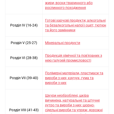
жири; воски тваринного або
рослинного походження
Готовi харчовi продукти; алкогольнi
Розділ IV (16-24)
та безалкогольнi напої i оцет; тютюн
та його замiнники
Розділ V (25-27)
Мiнеральнi продукти
Продукцiя хiмiчної та пов'язаних з
Розділ VI (28-38)
нею галузей промисловостi
Полiмернi матерiали, пластмаси та
Розділ VII (39-40)
вироби з них; каучук, гума та
вироби з них
Шкури необробленi, шкiра
вичинена, натуральне та штучне
хутро та вироби з них; шорно-
Розділ VIII (41-43)
сiдельнi вироби та упряж; дорожнi