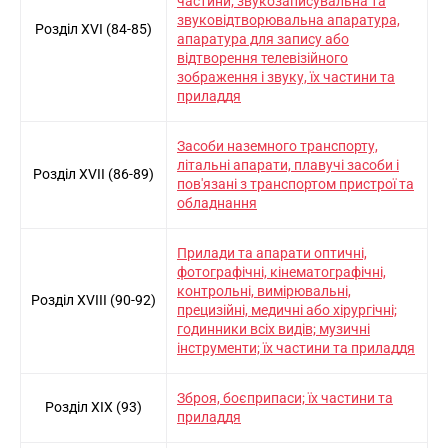
частини; звукозаписувальна та
звуковiдтворювальна апаратура,
Розділ XVI (84-85)
апаратура для запису або
вiдтворення телевiзiйного
зображення i звуку, їх частини та
приладдя
Засоби наземного транспорту,
лiтальнi апарати, плавучi засоби i
Розділ XVII (86-89)
пов'язанi з транспортом пристрої та
обладнання
Прилади та апарати оптичнi,
фотографiчнi, кiнематографiчнi,
контрольнi, вимiрювальнi,
Розділ XVIII (90-92)
прецизiйнi, медичнi або хiрургiчнi;
годинники всiх видiв; музичнi
iнструменти; їх частини та приладдя
Зброя, боєприпаси; їх частини та
Розділ XIX (93)
приладдя