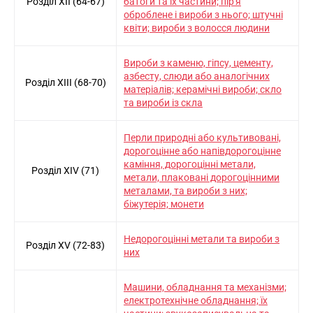
Розділ XII (64-67)
батоги та їх частини; пiр'я
оброблене i вироби з нього; штучнi
квiти; вироби з волосся людини
Вироби з каменю, гiпсу, цементу,
азбесту, слюди або аналогiчних
Розділ XIII (68-70)
матерiалiв; керамiчнi вироби; скло
та вироби iз скла
Перли природнi або культивованi,
дорогоцiнне або напiвдорогоцiнне
камiння, дорогоцiннi метали,
Розділ XIV (71)
метали, плакованi дорогоцiнними
металами, та вироби з них;
бiжутерiя; монети
Недорогоцiннi метали та вироби з
Розділ XV (72-83)
них
Машини, обладнання та механiзми;
електротехнiчне обладнання; їх