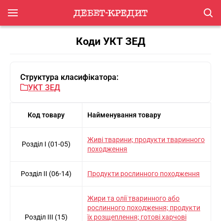
Коди УКТ ЗЕД
Структура класифікатора:
УКТ ЗЕД
Код товару
Найменування товару
Живi тварини; продукти тваринного
Розділ I (01-05)
походження
Розділ II (06-14)
Продукти рослинного походження
Жири та олiї тваринного або
рослинного походження; продукти
Розділ III (15)
їх розщеплення; готовi харчовi