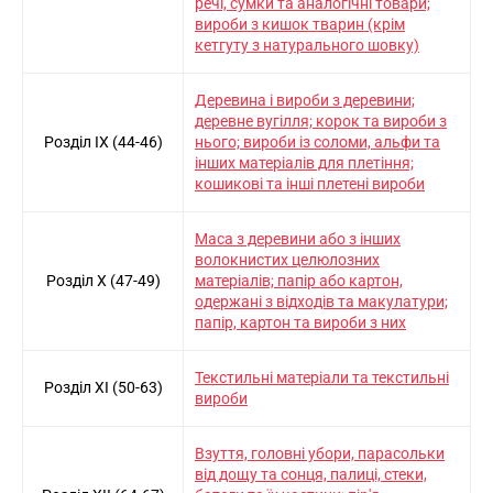
речi, сумки та аналогiчнi товари;
вироби з кишок тварин (крiм
кетгуту з натурального шовку)
Деревина i вироби з деревини;
деревне вугiлля; корок та вироби з
Розділ IX (44-46)
нього; вироби iз соломи, альфи та
iнших матерiалiв для плетiння;
кошиковi та iншi плетенi вироби
Маса з деревини або з iнших
волокнистих целюлозних
Розділ X (47-49)
матерiалiв; папiр або картон,
одержанi з вiдходiв та макулатури;
папiр, картон та вироби з них
Текстильнi матерiали та текстильнi
Розділ XI (50-63)
вироби
Взуття, головнi убори, парасольки
вiд дощу та сонця, палицi, стеки,