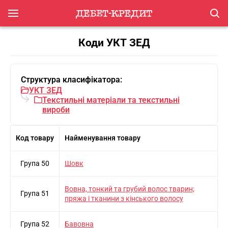
Коди УКТ ЗЕД
Структура класифікатора:
УКТ ЗЕД
Текстильнi матерiали та текстильнi
вироби
Код товару
Найменування товару
Група 50
Шовк
Вовна, тонкий та грубий волос тварин;
Група 51
пряжа i тканини з кiнського волосу
Група 52
Бавовна