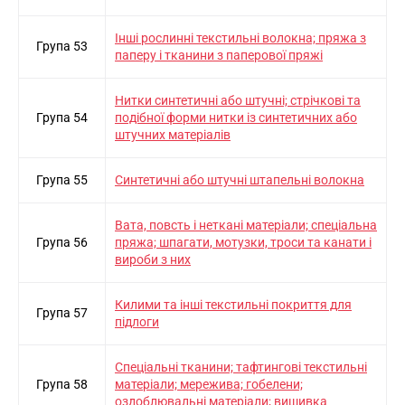
Iншi рослиннi текстильнi волокна; пряжа з
Група 53
паперу i тканини з паперової пряжi
Нитки синтетичнi або штучнi; стрiчковi та
Група 54
подiбної форми нитки iз синтетичних або
штучних матерiалiв
Група 55
Синтетичнi або штучнi штапельнi волокна
Вата, повсть i нетканi матерiали; спецiальна
Група 56
пряжа; шпагати, мотузки, троси та канати i
вироби з них
Килими та iншi текстильнi покриття для
Група 57
пiдлоги
Спецiальнi тканини; тафтинговi текстильнi
Група 58
матерiали; мережива; гобелени;
оздоблювальнi матерiали; вишивка