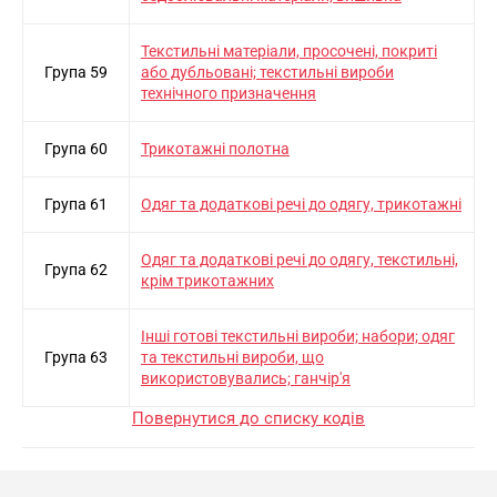
Текстильнi матерiали, просоченi, покритi
Група 59
або дубльованi; текстильнi вироби
технiчного призначення
Група 60
Трикотажнi полотна
Група 61
Одяг та додатковi речi до одягу, трикотажнi
Одяг та додатковi речi до одягу, текстильнi,
Група 62
крiм трикотажних
Iншi готовi текстильнi вироби; набори; одяг
Група 63
та текстильнi вироби, що
використовувались; ганчiр'я
Повернутися до списку кодів