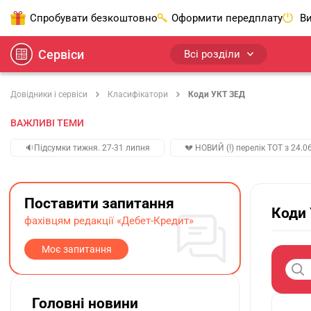
Спробувати безкоштовно
Оформити передплату
Ви
Сервіси
Всі розділи
Довідники і сервіси
Класифікатори
Коди УКТ ЗЕД
ВАЖЛИВІ ТЕМИ
🔉Підсумки тижня. 27-31 липня
💔 НОВИЙ (!) перелік ТОТ з 24.06
Поставити запитання
Коди
фахівцям редакції «Дебет-Кредит»
Моє запитання
Головні новини