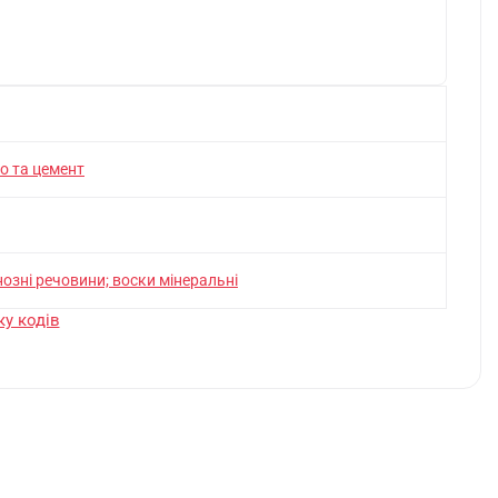
но та цемент
iнознi речовини; воски мiнеральнi
у кодів