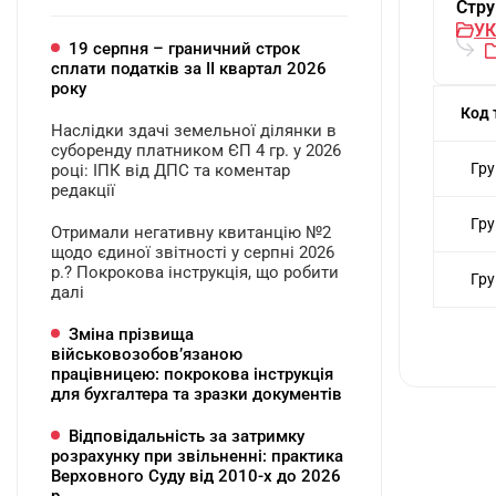
Стру
УК
19 серпня – граничний строк
сплати податків за ІI квартал 2026
року
Код 
Наслідки здачі земельної ділянки в
суборенду платником ЄП 4 гр. у 2026
Гру
році: ІПК від ДПС та коментар
редакції
Гру
Отримали негативну квитанцію №2
щодо єдиної звітності у серпні 2026
р.? Покрокова інструкція, що робити
Гру
далі
Зміна прізвища
військовозобов’язаною
працівницею: покрокова інструкція
для бухгалтера та зразки документів
Відповідальність за затримку
розрахунку при звільненні: практика
Верховного Суду від 2010-х до 2026