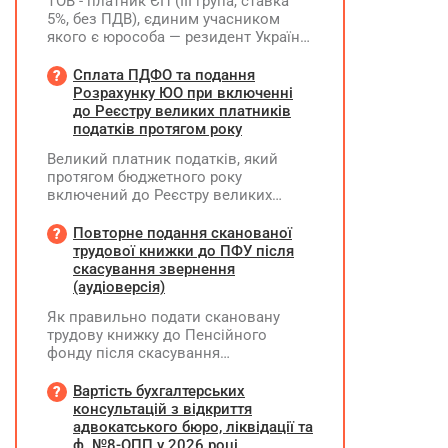
ТОВ - платник ЄП (ІІІ група, ставка
5%, без ПДВ), єдиним учасником
якого є юрособа — резидент України,
у 2026 році планує розподілити та
виплатити дивіденди за рахунок
Сплата ПДФО та подання
нерозподіленого прибутку 2024–
Розрахунку ЮО при включенні
2025 років у сумі 15 млн грн. Які
до Реєстру великих платників
податкові наслідки виникають у
податків протягом року
ТОВ-емітента?
Великий платник податків, який
протягом бюджетного року
включений до Реєстру великих
платників податків, сплачує ПДФО
за місцем попереднього обліку, а
Повторне подання сканованої
Податковий розрахунок подає за
трудової книжки до ПФУ після
новим (основним) місцем обліку
скасування звернення
(аудіоверсія)
Як правильно подати скановану
трудову книжку до Пенсійного
фонду після скасування
попереднього звернення через
відсутність підпису на титульній
Вартість бухгалтерських
сторінці — надсилати лише
консультацій з відкриття
виправлену сторінку чи всю трудову
адвокатського бюро, ліквідації та
книжку заново?
ф. №8-ОПП у 2026 році