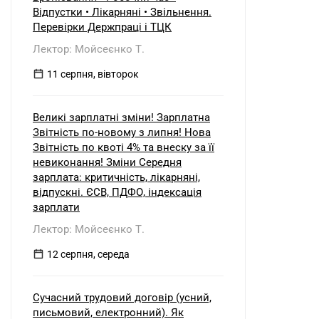
Відпустки • Лікарняні • Звільнення.
Перевірки Держпраці і ТЦК
Лектор: Мойсеєнко Т.
11 серпня, вівторок
Великі зарплатні зміни! Зарплатна
Звітність по-новому з липня! Нова
Звітність по квоті 4% та внеску за її
невиконання! Зміни Середня
зарплата: критичність, лікарняні,
відпускні. ЄСВ, ПДФО, індексація
зарплати
Лектор: Мойсеєнко Т.
12 серпня, середа
Сучасний трудовий договір (усний,
письмовий, електронний). Як