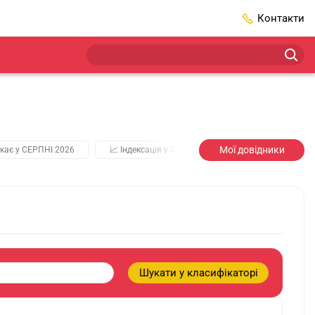
Контакти
Мої довідники
кає у СЕРПНІ 2026
📈 Індексація у СЕРПНІ
2️⃣0️⃣2️⃣7️⃣ Усі клю
Шукати у класифікаторі