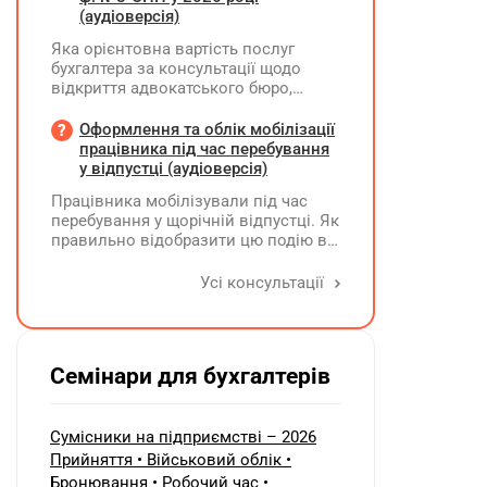
(аудіоверсія)
Яка орієнтовна вартість послуг
бухгалтера за консультації щодо
відкриття адвокатського бюро,
ліквідації незалежної адвокатської
діяльності та подання звіту за
Оформлення та облік мобілізації
формою №8-ОПП?
працівника під час перебування
у відпустці (аудіоверсія)
Працівника мобілізували під час
перебування у щорічній відпустці. Як
правильно відобразити цю подію в
кадровому, табельному,
бухгалтерському обліку та
Усі консультації
податковій звітності?
Семінари для бухгалтерів
Сумісники на підприємстві – 2026
Прийняття • Військовий облік •
Бронювання • Робочий час •