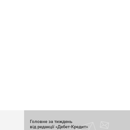
Головне за тиждень
від редакції «Дебет-Кредит»