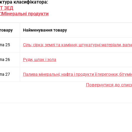
ктура класифікатора:
Т ЗЕД
Мiнеральнi продукти
товару
Найменування товару
па 25
Сiль; сiрка; землi та камiння; штукатурнi матерiали, вап
па 26
Руди, шлак i зола
па 27
Палива мiнеральнi; нафта i продукти її перегонки; бiтум
Повернутися до списк