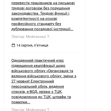
перевести працівників на письмові
трудові договори без порушення
законодавства. Трудові функції і
компетентності на основі
професійного стандарту без
дублювання посадової інструкції...
Лектор: Мойсеєнко Т.
14 серпня, пʼятниця
Одноденний практичний курс
підвищення кваліфікації щодо
військового обліку «Організація та
ведення військового обліку: зміни з
27 червня! Електронний
персональний облік, ведення
списків, е-ВОД, звірки з ТЦК,
повідомлення до ТЦК, штрафи та
помилки...
Лектор: Мойсеєнко Т.