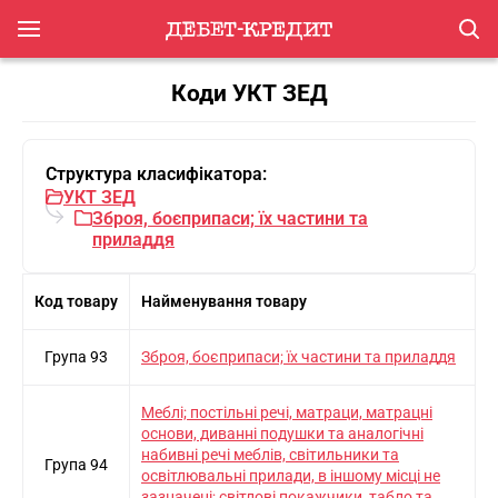
Коди УКТ ЗЕД
Структура класифікатора:
УКТ ЗЕД
Зброя, боєприпаси; їх частини та
приладдя
Код товару
Найменування товару
Група 93
Зброя, боєприпаси; їх частини та приладдя
Меблi; постiльнi речi, матраци, матрацнi
основи, диваннi подушки та аналогiчнi
набивнi речi меблiв, свiтильники та
Група 94
освiтлювальнi прилади, в iншому мiсцi не
зазначенi; свiтловi покажчики, табло та