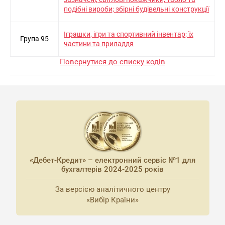
подiбнi вироби; збiрнi будiвельнi конструкцiї
Iграшки, iгри та спортивний iнвентар; їх
Група 95
частини та приладдя
Повернутися до списку кодів
«Дебет-Кредит» – електронний сервіс №1 для
бухгалтерів 2024-2025 років
За версією аналітичного центру
«Вибір Країни»