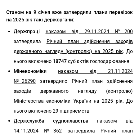
Станом на 9 січня вже затвердили плани перевірок
на 2025 рік такі держоргани:
Держпраці
наказом
від 29.11.2024 №200
затвердила
Річний план здійснення заходів
державного нагляду (контролю) на 2025 рік
. До
нього включено
18747
суб'єктів господарювання.
Мінекономіки
наказом від 21.11.2024
№26290
затвердило Річний план здійснення
заходів державного нагляду (контролю)
Міністерства економіки України на 2025 рік. До
нього включено 29 підприємств.
Держслужба судноплавства
наказом від
14.11.2024 №362 затвердила Річний план