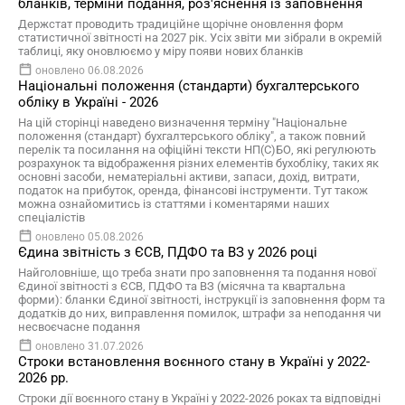
бланків, терміни подання, роз'яснення із заповнення
Держстат проводить традиційне щорічне оновлення форм
статистичної звітності на 2027 рік. Усіх звіти ми зібрали в окремій
таблиці, яку оновлюємо у міру появи нових бланків
оновлено 06.08.2026
Національні положення (стандарти) бухгалтерського
обліку в Україні - 2026
На цій сторінці наведено визначення терміну "Національне
положення (стандарт) бухгалтерського обліку", а також повний
перелік та посилання на офіційні тексти НП(С)БО, які регулюють
розрахунок та відображення різних елементів бухобліку, таких як
основні засоби, нематеріальні активи, запаси, дохід, витрати,
податок на прибуток, оренда, фінансові інструменти. Тут також
можна ознайомитись із статтями і коментарями наших
спеціалістів
оновлено 05.08.2026
Єдина звітність з ЄСВ, ПДФО та ВЗ у 2026 році
Найголовніше, що треба знати про заповнення та подання нової
Єдиної звітності з ЄСВ, ПДФО та ВЗ (місячна та квартальна
форми): бланки Єдиної звітності, інструкції із заповнення форм та
додатків до них, виправлення помилок, штрафи за неподання чи
несвоєчасне подання
оновлено 31.07.2026
Строки встановлення воєнного стану в Україні у 2022-
2026 рр.
Строки дії воєнного стану в Україні у 2022-2026 роках та відповідні