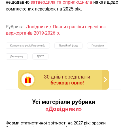
нещодавно
затвердила та оприлюднила
наказ щодо
комплексних перевірок на 2025 рік.
Рубрика:
Довідники
/
Плани-графіки перевірок
держорганів 2019-2026 р.
Контрольно-ревізійна служба
Пенсійний фонд
Перевірки
Держпраці
ДПСУ
30 днiв передплати
безкоштовно!
Усі матеріали рубрики
«Довідники»
Форми статистичної звітності на 2027 рік: зразки