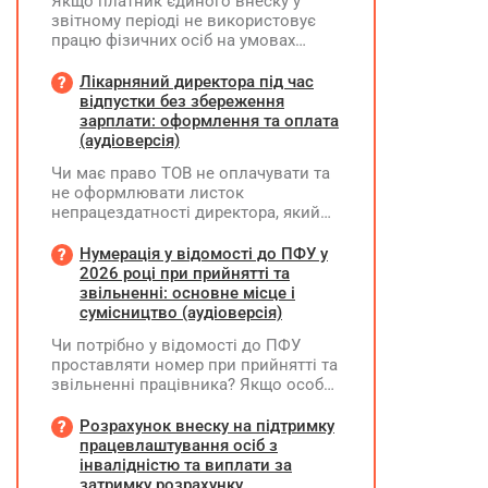
Якщо платник єдиного внеску у
звітному періоді не використовує
працю фізичних осіб на умовах
трудового договору (контракту) або
на інших умовах, передбачених
Лікарняний директора під час
законодавством, Додаток Д1/
відпустки без збереження
Додаток ФІЗ-Д1 за відповідний
зарплати: оформлення та оплата
період не подається
(аудіоверсія)
Чи має право ТОВ не оплачувати та
не оформлювати листок
непрацездатності директора, який
перебуває у відпустці без
збереження заробітної плати під час
Нумерація у відомості до ПФУ у
призупинення діяльності
2026 році при прийнятті та
підприємства?
звільненні: основне місце і
сумісництво (аудіоверсія)
Чи потрібно у відомості до ПФУ
проставляти номер при прийнятті та
звільненні працівника? Якщо особа
одночасно працювала за основним
місцем роботи та за сумісництвом,
Розрахунок внеску на підтримку
чи рахується це як два роботодавці?
працевлаштування осіб з
інвалідністю та виплати за
затримку розрахунку