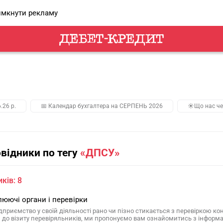
мкнути рекламу
.26 р.
📅 Календар бухгалтера на СЕРПЕНЬ 2026
☀️Що нас че
овідники по тегу
«ДПСУ»
ків: 8
юючі органи і перевірки
дприємство у своїй діяльності рано чи пізно стикається з перевіркою кон
 до візиту перевіряльників, ми пропонуємо вам ознайомитись з інформац