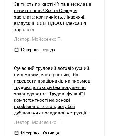
Звітність по квоті 4% та внеску за її
невиконання! Зміни Середня
зарплата: критичність, лікарняні,
відпускні. ЄСВ, ПДФО, індексація
зарплати
Лектор: Мойсеєнко Т.
12 серпня, середа
Сучасний трудовий договір (усний,
письмовий, електронний). Як
перевести працівників на письмові
трудові договори без порушення
законодавства. Трудові функції і
компетентності на основі
професійного стандарту без
дублювання посадової інструкції...
Лектор: Мойсеєнко Т.
14 серпня, пʼятниця