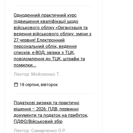
Одноденний практичний курс
підвищення кваліфікації щодо
військового обліку «Організація та
ведення військового обліку: зміни з
27 червня! Електронний
персональний облік, ведення
списків, е-ВОД, звірки з ТЦК,
повідомлення до ТЦК, штрафи та
помилки...
Лектор: Мойсеєнко Т.
18 серпня, вівторок
Податкові ризики та практичні
рішення – 2026: ПДВ, первинні
документи та податок на прибуток,
ПДФО/Військовий збір
Лектор: Самарченко О.Р.