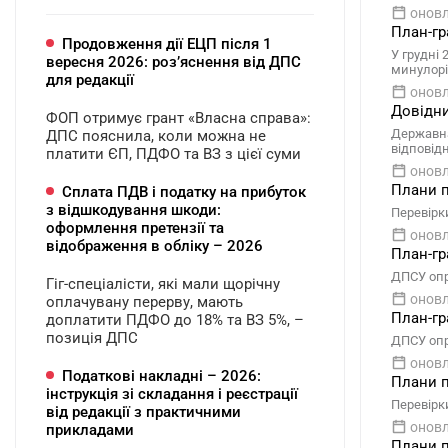
оновл
План-гр
Продовження дії ЕЦП після 1
У грудні
вересня 2026: розʼяснення від ДПС
минулоріч
для редакції
оновл
Довідни
ФОП отримує грант «Власна справа»:
Державна
ДПС пояснила, коли можна не
відповід
платити ЄП, ПДФО та ВЗ з цієї суми
оновл
Плани п
Сплата ПДВ і податку на прибуток
з відшкодування шкоди:
Перевірки
оформлення претензії та
оновл
відображення в обліку – 2026
План-гр
ДПСУ опр
Гіг-спеціалісти, які мали щорічну
оновл
оплачувану перерву, мають
План-гр
доплатити ПДФО до 18% та ВЗ 5%, –
позиція ДПС
ДПСУ опр
оновл
Податкові накладні – 2026:
Плани п
інструкція зі складання і реєстрації
Перевірки
від редакції з практичними
оновл
прикладами
Плани п