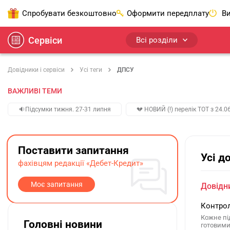
Спробувати безкоштовно
Оформити передплату
Ви
Сервіси
Всі розділи
Довідники і сервіси
Усі теги
ДПСУ
ВАЖЛИВІ ТЕМИ
🔉Підсумки тижня. 27-31 липня
💔 НОВИЙ (!) перелік ТОТ з 24.06
Поставити запитання
Усі д
фахівцям редакції «Дебет-Кредит»
Моє запитання
Довідни
Контрол
Кожне пі
Головні новини
готовими