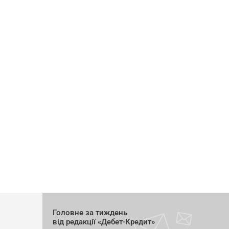
Головне за тиждень
від редакції «Дебет-Кредит»