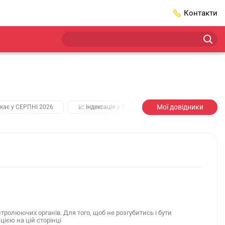
Контакти
Мої довідники
кає у СЕРПНІ 2026
📈 Індексація у СЕРПНІ
2️⃣0️⃣2️⃣7️⃣ Усі клю
тролюючих органів. Для того, щоб не розгубитись і бути
ією на цій сторінці