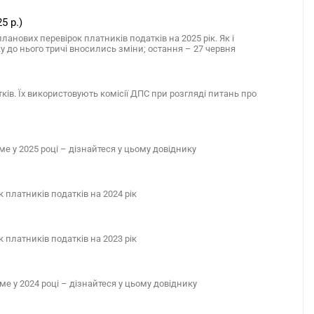
5 р.)
нових перевірок платників податків на 2025 рік. Як і
ку до нього тричі вносились зміни; остання – 27 червня
ів. Їх використовують комісії ДПС при розгляді питань про
ме у 2025 році – дізнайтеся у цьому довіднику
латників податків на 2024 рік
латників податків на 2023 рік
ме у 2024 році – дізнайтеся у цьому довіднику