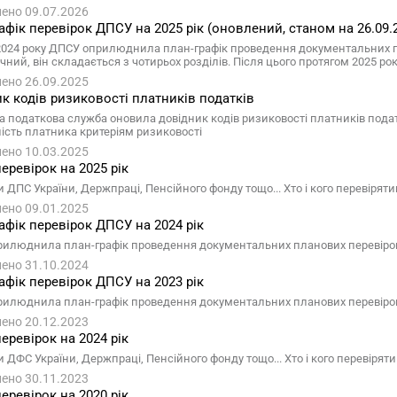
ено 09.07.2026
афік перевірок ДПСУ на 2025 рік (оновлений, станом на 26.09.2
 2024 року ДПСУ оприлюднила план-графік проведення документальних пла
ний, він складається з чотирьох розділів. Після цього протягом 2025 ро
ено 26.09.2025
к кодів ризиковості платників податків
 податкова служба оновила довідник кодів ризиковості платників податк
ність платника критеріям ризиковості
ено 10.03.2025
еревірок на 2025 рік
 ДПС України, Держпраці, Пенсійного фонду тощо... Хто і кого перевіряти
ено 09.01.2025
афік перевірок ДПСУ на 2024 рік
илюднила план-графік проведення документальних планових перевірок п
ено 31.10.2024
афік перевірок ДПСУ на 2023 рік
илюднила план-графік проведення документальних планових перевірок п
ено 20.12.2023
еревірок на 2024 рік
 ДФС України, Держпраці, Пенсійного фонду тощо... Хто і кого перевіряти
ено 30.11.2023
еревірок на 2020 рік