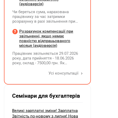
(аудіоверсія)
Чи береться сума, нарахована
працівнику за час затримки
розрахунку в разі звільнення при
обчсиленні середньомісячної
заробітної плати (винагороди), для
Розрахунок компенсації при
розрахунку внеску на підтримку
звільненні, якщо немає
працевлаштування осіб з
повністю відпрацьованого
інвалідністю?
місяця (аудіоверсія)
Працівник звільняється 29.07.2026
року, дата прийняття - 18.06.2026
року, оклад - 7500,00 грн. Як
розрахувати компенсацію трьох
невикористаних днів відпустки при
Усі консультації
звільненні?
Семінари для бухгалтерів
Великі зарплатні зміни! Зарплатна
Звітність по-новому з липня! Нова