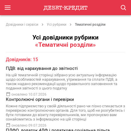
Довідники і сервіси
Усі рубрики
Тематичні розділи
Усі довідники рубрики
«Тематичні розділи»
Довідників:
15
ПДВ: від нарахування до звітності
На цій тематичній сторінці зібрано усю актуальну інформацію
щодо особливостей нарахування, утримання та сплати ПДВ, а
також надано рекомендації щодо правильного заповнення та
подання звітності з цього податку
оновлено 10.07.2026
Контролюючі органи і перевірки
Кожне підприємство у своїй діяльності рано чи пізно стикається з
перевіркою контролюючих органів. Для того, щоб не розгубитись і
бути готовими до візиту перевіряльників, ми пропонуємо вам
ознайомитись з інформацією на цій сторінці
оновлено 09.07.2026
ПДФО, додаток 4ДФ і податкова соціальна пільга