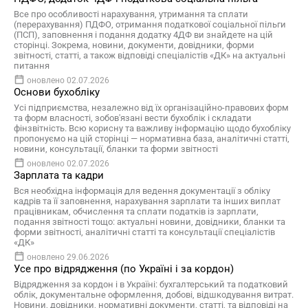
Все про особливості нарахування, утримання та сплати
(перерахування) ПДФО, отримання податкової соціальної пільги
(ПСП), заповнення і подання додатку 4ДФ ви знайдете на цій
сторінці. Зокрема, новини, документи, довідники, форми
звітності, статті, а також відповіді спеціалістів «ДК» на актуальні
питання
оновлено 02.07.2026
Основи бухобліку
Усі підприємства, незалежно від їх організаційно-правових форм
та форм власності, зобов'язані вести бухоблік і складати
фінзвітність. Всю корисну та важливу інформацію щодо бухобліку
пропонуємо на цій сторінці — нормативна база, аналітичні статті,
новини, консультації, бланки та форми звітності
оновлено 02.07.2026
Зарплата та кадри
Вся необхідна інформація для ведення документації з обліку
кадрів та її заповнення, нарахування зарплати та інших виплат
працівникам, обчислення та сплати податків із зарплати,
подання звітності тощо: актуальні новини, довідники, бланки та
форми звітності, аналітичні статті та консультації спеціалістів
«ДК»
оновлено 29.06.2026
Усе про відрядження (по Україні і за кордон)
Відрядження за кордон і в Україні: бухгалтерський та податковий
облік, документальне оформлення, добові, відшкодування витрат.
Новини, довідники, нормативні документи, статті, та відповіді на