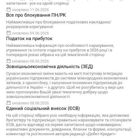
запитання - усе на одній сторінці
оновлено 11.06.2026
Все про блокування ПН/РК
Найважливіше про блокування податкових накладних/
розрахунків коригування
оновлено 09.06.2026
Податок на прибуток
Найважливіша інформація про особливості нарахування,
утримання та сплати податку на прибуток в 2026 році і в
попередніх роках зібрана на цій тематичній сторінці
оновлено 08.06.2026
Зовнішньоекономічна діяльність (ЗЕД)
Сучасні економічні зміни мають на меті поступову інтеграцію
українських підприємств до системи міжнародних економічних
зв'язків, з одного боку, і залучення іноземних підприємців до
діяльності в Україні — з другого. Щоб не розгубитись у вирі цих
змін пропонуємо Вашій увазі тематичну добірку щодо
зовнішньоекономічної діяльності
оновлено 08.06.2026
Єдиний соціальний внесок (ЄСВ)
На цій сторінці зібрано усю необхідну інформацію, яка допоможе
бухгалтеру та підприємцю правильно нараховувати та сплачувати
ЄСВ, дасть відповіді на окремі запитання щодо нововведень:
нормативні документи, довідники, бланки та форми, консультації,
коментарі та роз'яснення авторів редакції «Дебет-Кредит»