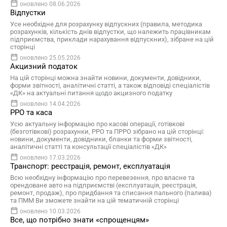
оновлено 08.06.2026
Відпустки
Усе необхідне для розрахунку відпускних (правила, методика
розрахунків, кількість днів відпустки, що належить працівникам
підприємства, приклади нарахування відпускних), зібране на цій
сторінці
оновлено 25.05.2026
Акцизний податок
На цій сторінці можна знайти новини, документи, довідники,
форми звітності, аналітичні статті, а також відповіді спеціалістів
«ДК» на актуальні питання щодо акцизного податку
оновлено 14.04.2026
РРО та каса
Усю актуальну інформацію про касові операції, готівкові
(безготівкові) розрахунки, РРО та ПРРО зібрано на цій сторінці:
новини, документи, довідники, бланки та форми звітності,
аналітичні статті та консультації спеціалістів «ДК»
оновлено 17.03.2026
Транспорт: реєстрація, ремонт, експлуатація
Всю необхідну інформацію про перевезення, про власне та
орендоване авто на підприємстві (експлуатація, реєстрація,
ремонт, продаж), про придбання та списання пального (палива)
та ПММ Ви зможете знайти на цій тематичній сторінці
оновлено 10.03.2026
Все, що потрібно знати «спрощенцям»