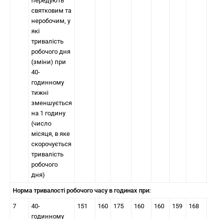
передують
святковим та
неробочим, у
які
тривалість
робочого дня
(зміни) при
40-
годинному
тижні
зменшується
на 1 годину
(число
місяця, в яке
скорочується
тривалість
робочого
дня)
Норма тривалості робочого часу в годинах при:
7
40-
151
160
175
160
160
159
168
17
годинному