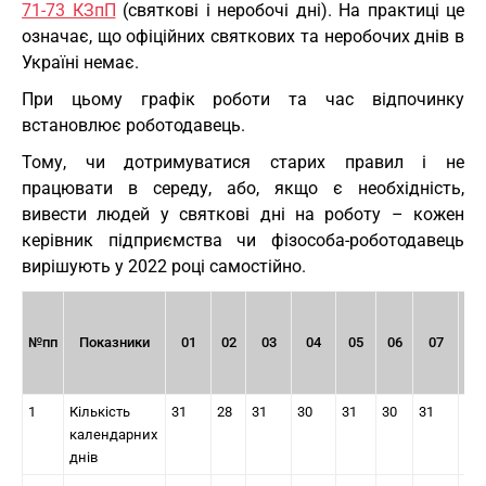
71-73 КЗпП
(святкові і неробочі дні). На практиці це
означає, що офіційних святкових та неробочих днів в
Україні немає.
При цьому графік роботи та час відпочинку
встановлює роботодавець.
Тому, чи дотримуватися старих правил і не
працювати в середу, або, якщо є необхідність,
вивести людей у святкові дні на роботу – кожен
керівник підприємства чи фізособа-роботодавець
вирішують у 2022 році самостійно.
№пп
Показники
01
02
03
04
05
06
07
0
1
Кількість
31
28
31
30
31
30
31
31
календарних
днів