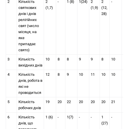
2
Кількість
2
-
1 (8)
1(24)
2
2
-
1
святкових
(1,7)
(1,9)
(12,
(24
днів і днів
28)
релігійних
свят (число
місяця, на
яке
припадає
свято)
3
Кількість
10
8
8
9
9
8
10
8
вихідних днів
4
Кількість
12
8
9
10
11
10
10
9
днів, робота в
які не
проводиться
5
Кількість
19
20
22
20
20
20
21
22
робочих днів
6
Кількість
1 (6)
-
1(7)
-
-
1
-
1
днів, що
(27)
(23