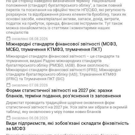
На цій сторінці наведено визначення терміну "Національне
положення (стандарт) бухгалтерського обліку", а також повний
перелік та посилання на офіційні тексти НП(С)БО, які регулюють
розрахунок та відображення різних елементів бухобліку, таких як
основні засоби, нематеріальні активи, запаси, дохід, витрати,
податок на прибуток, оренда, фінансові інструменти. Тут також
можна ознайомитись із статтями і коментарями наших
спеціалістів
оновлено 08.08.2026
Міжнародні стандарти фінансової звітності (МСФЗ,
МСБО, тлумачення КТМФЗ, тлумачення ПКТ)
Міжнародні стандарти фінансової звітності – це стандарти та
тлумачення, видані Радою міжнародних стандартів
бухгалтерського обліку (РМСБО, IASB). Вони охоплюють:
Міжнародні стандарти фінансової звітності (IFRS); Міжнародні
стандарти бухгалтерського обліку (IAS); Тлумачення КТМФЗ
(IFRIC) та Тлумачення ПКТ (SIC)
оновлено 07.08.2026
Форми статистичної звітності на 2027 рік: зразки
бланків, терміни подання, роз'яснення із заповнення
Держстат проводить традиційне щорічне оновлення форм
статистичної звітності на 2027 рік. Усіх звіти ми зібрали в окремій
таблиці, яку оновлюємо у міру появи нових бланків
оновлено 06.08.2026
Види підприємств, які зобов'язані складати фінзвітність
за МСФЗ