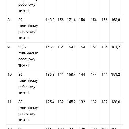
робочому
тижні
8
39-
148,2
156
171,6
156
156
156
163,8
171
годинному
робочому
тижні
9
38,5-
146,3
154
169,4
154
154
154
161,7
169
годинному
робочому
тижні
10
36-
136,8
144
158.4
144
144
144
151,2
158
годинному
робочому
тижні
11
33-
125,4
132
145.2
132
132
132
138,6
145
годинному
робочому
тижні