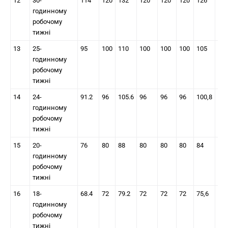
12
30-
114
120
132
120
120
120
126
13
годинному
робочому
тижні
13
25-
95
100
110
100
100
100
105
11
годинному
робочому
тижні
14
24-
91.2
96
105.6
96
96
96
100,8
105
годинному
робочому
тижні
15
20-
76
80
88
80
80
80
84
88
годинному
робочому
тижні
16
18-
68.4
72
79.2
72
72
72
75,6
79,
годинному
робочому
тижні