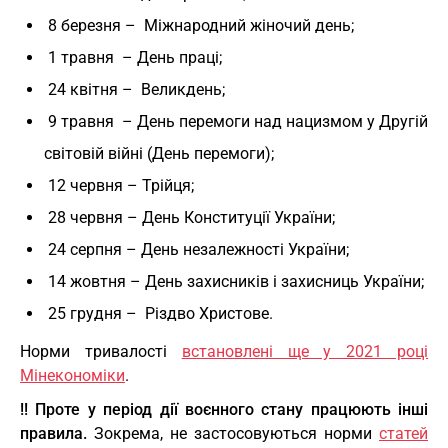
8 березня – Міжнародний жіночий день;
1 травня – День праці;
24 квітня – Великдень;
9 травня – День перемоги над нацизмом у Другій
світовій війні (День перемоги);
12 червня – Трійця;
28 червня – День Конституції України;
24 серпня – День незалежності України;
14 жовтня – День захисників і захисниць України;
25 грудня – Різдво Христове.
Норми тривалості
встановлені ще у 2021 році
Мінекономіки
.
!! Проте у період дії воєнного стану працюють інші
правила.
Зокрема, не застосовуються норми
статей