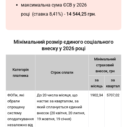
максимальна сума ЄСВ у 2026
році (ставка 8,41%) -
14 544,25 грн
.
Мінімальний розмір єдиного соціального
внеску у 2026 році
Мінімальний
страховий
Категорія
внесок, грн
Строк сплати
платника
за
за
місяць
квартал
ФОПи, які
До 20 числа місяця, що
1902,34
5707,02
обрали
настає за кварталом, за
спрощену
який сплачується єдиний
систему
внесок (20 квітня, 20 липня,
оподаткування
19 жовтня, 19 січня)
незалежно від