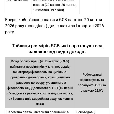
внесок (20 квітня, 20 липня,
19 жовтня, 19 січня)
Вперше обов’язок сплатити ЄСВ настане
20 квітня
2026 року
(понеділок) для сплати за І квартал 2026
року.
Таблиця розмірів ЄСВ, які нараховуються
залежно від видів доходів
Фонд оплати праці (п. 2 Інструкції №5)
найманих працівників, у т. ч. іноземців;
винагороди фізособам за цивільно-
Роботодавці
правовими договорами, крім цивільно-
нараховують та
правового договору, укладеного з
сплачують ЄСВ за
фізособою-СПД; допомога з ТВП (як перші
ставкою 22,0%
п'ять днів за рахунок коштів підприємства,
так і решта днів хвороби за рахунок коштів
ФСС)
Заробітна плата і лікарняні працівників-
Роботодавці