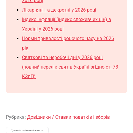
2026 році
Лікарняні та декретні у 2026 році
Індекс інфляції (індекс споживчих цін) в
Україні у 2026 році
Норми тривалості робочого часу
на
2026
рік
Святкові та неробочі дні у 2026 році
(повний перелік свят в Україні згідно ст. 73
КЗпП)
Рубрика:
Довідники
/
Ставки податків і зборів
Єдиний соціальний внесок