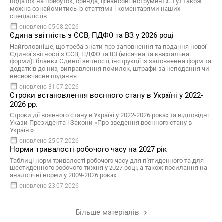
податок на прибуток, оренда, фінансові інструменти. Тут також
можна ознайомитись із статтями і коментарями наших
спеціалістів
оновлено 05.08.2026
Єдина звітність з ЄСВ, ПДФО та ВЗ у 2026 році
Найголовніше, що треба знати про заповнення та подання нової
Єдиної звітності з ЄСВ, ПДФО та ВЗ (місячна та квартальна
форми): бланки Єдиної звітності, інструкції із заповнення форм та
додатків до них, виправлення помилок, штрафи за неподання чи
несвоєчасне подання
оновлено 31.07.2026
Строки встановлення воєнного стану в Україні у 2022-
2026 рр.
Строки дії воєнного стану в Україні у 2022-2026 роках та відповідні
Укази Президента і Закони «Про введення воєнного стану в
Україні»
оновлено 25.07.2026
Норми тривалості робочого часу на 2027 рік
Таблиці норм тривалості робочого часу для п'ятиденного та для
шестиденного робочого тижня у 2027 році, а також посилання на
аналогічні норми у 2009-2026 роках
оновлено 23.07.2026
Більше матеріалів