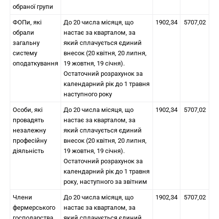
обраної групи
ФОПи, які
До 20 числа місяця, що
1902,34
5707,02
обрали
настає за кварталом, за
загальну
який сплачується єдиний
систему
внесок (20 квітня, 20 липня,
оподаткування
19 жовтня, 19 січня).
Остаточний розрахунок за
календарний рік до 1 травня
наступного року
Особи, які
До 20 числа місяця, що
1902,34
5707,02
провадять
настає за кварталом, за
незалежну
який сплачується єдиний
професійну
внесок (20 квітня, 20 липня,
діяльність
19 жовтня, 19 січня).
Остаточний розрахунок за
календарний рік до 1 травня
року, наступного за звітним
Члени
До 20 числа місяця, що
1902,34
5707,02
фермерського
настає за кварталом, за
господарства
який сплачується єдиний