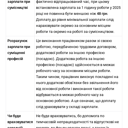
зарплати при
фактично відпрацьований час, при цьому
сумісництві
встановлена зарплата за 1 годину роботи у 2025
році не повинна бути меншою ніж
4
8 грн
.
Доплату до рівня мінімальної зарплати слід
нараховувати окремо за основним місцем
роботи та окремо на роботі за сумісництвом.
Розрахунок
Це виконання працівником разом зі своєю
зарплати при
роботою, передбаченою трудовим договором,
суміщенні
додаткової роботи за іншою професією
професій
(посадою). Додаткова робота за іншою
професією (посадою) здійснюється в межах
робочого часу за основним місцем роботи.
Таким чином, працівник виконує покладені на
нього додаткові обов’язки без звільнення його
від основної роботи і виконання такої роботи
відбувається в межах робочого часу за
основною роботою. А це означає, що доплату
слід ураховувати у складі зарплати.
Чи буде
Не буде враховуватись, бо допомога по
враховуватися
тимчасовій непрацездатності та відпусткові не
середній
входять до фонду оплати праці, а також їх