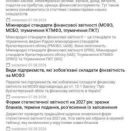
основні засоби, нематеріальні активи, запаси, дохід, витрати,
податок на прибуток, оренда, фінансові інструменти. Тут також
можна ознайомитись із статтями і коментарями наших
спеціалістів
оновлено 07.08.2026
Міжнародні стандарти фінансової звітності (МСФЗ,
МСБО, тлумачення КТМФЗ, тлумачення ПКТ)
Міжнародні стандарти фінансової звітності – це стандарти та
тлумачення, видані Радою міжнародних стандартів
бухгалтерського обліку (РМСБО, IASB). Вони охоплюють:
Міжнародні стандарти фінансової звітності (IFRS); Міжнародні
стандарти бухгалтерського обліку (IAS); Тлумачення КТМФЗ
(IFRIC) та Тлумачення ПКТ (SIC)
оновлено 07.08.2026
Види підприємств, які зобов'язані складати фінзвітність
за МСФЗ
Перелік тих підприємств, які зобов'язані складати фінансову
звітність за МСФЗ відповіднодо до ст. 12-1 Закону "Про
бухгалтерський облік та фінансову звітність в Україні"
оновлено 07.08.2026
Форми статистичної звітності на 2027 рік: зразки
бланків, терміни подання, роз'яснення із заповнення
Держстат проводить традиційне щорічне оновлення форм
статистичної звітності на 2027 рік. Усіх звіти ми зібрали в окремій
таблиці, яку оновлюємо у міру появи нових бланків
оновлено 06.08.2026