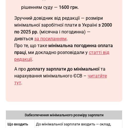
рішенням суду —
1600 грн.
Зручний довідник від редакції — розміри
мінімальної заробітної плати в Україні
з 2000
по 2025 рр.
(місячна і погодинна) —
дивіться
за посиланням
.
Про те, що таке
мінімальна погодинна оплата
праці
, ми докладно розповідали у
статті від
редакції
.
А про
доплату зарплати до мінімальної
та
нарахування мінімального ЄСВ –
читатйте
тут
.
Забезпечення мінімального розміру зарплати
Що входить
До мінімальної зарплати входить — оклад,