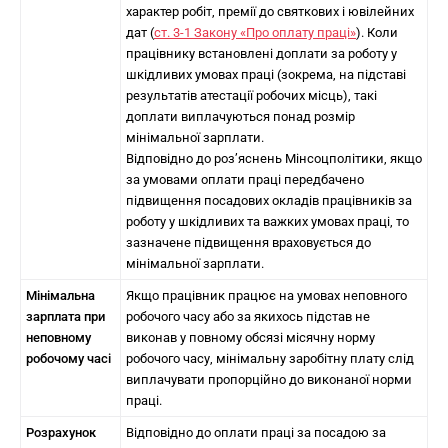
характер робіт, премії до святкових і ювілейних
дат (
ст. 3-1 Закону «Про оплату праці»
). Коли
працівнику встановлені доплати за роботу у
шкідливих умовах праці (зокрема, на підставі
результатів атестації робочих місць), такі
доплати виплачуються понад розмір
мінімальної зарплати.
Відповідно до роз’яснень Мінсоцполітики, якщо
за умовами оплати праці передбачено
підвищення посадових окладів працівників за
роботу у шкідливих та важких умовах праці, то
зазначене підвищення враховується до
мінімальної зарплати.
Мінімальна
Якщо працівник працює на умовах неповного
зарплата при
робочого часу або за якихось підстав не
неповному
виконав у повному обсязі місячну норму
робочому часі
робочого часу, мінімальну заробітну плату слід
виплачувати пропорційно до виконаної норми
праці.
Розрахунок
Відповідно до оплати праці за посадою за