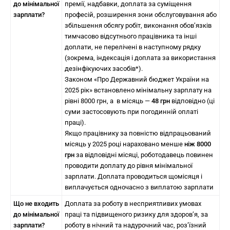
до мінімальної
премії, надбавки, доплата за суміщення
зарплати?
професій, розширення зони обслуговування або
збільшення обсягу робіт, виконання обов’язків
тимчасово відсутнього працівника та інші
доплати, не перелічені в наступному рядку
(зокрема, індексація і доплата за використання
дезінфікуючих засобів*).
Законом «Про Державний бюджет України на
2025 рік» встановлено мінімальну зарплату на
рівні 8000 грн, а в місяць —
48 грн
відповідно (ці
суми застосовують при погодинній оплаті
праці).
Якщо працівнику за повністю відпрацьований
місяць у 2025 році нараховано менше
ніж 8000
грн
за відповідні місяці, роботодавець повинен
проводити доплату до рівня мінімальної
зарплати. Доплата проводиться щомісяця і
виплачується одночасно з виплатою зарплати
Що не входить
Доплата за роботу в несприятливих умовах
до мінімальної
праці та підвищеного ризику для здоров’я, за
зарплати?
роботу в нічний та надурочний час, роз’їзний