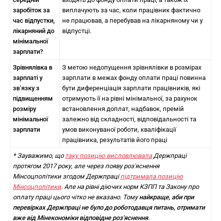
заробіток за
виплачують за час, коли працівник фактично
час відпустки,
не працював, а перебував на лікарняному чи у
лікарняний до
відпустці.
мінімальної
зарплати?
Зрівнялівка в
З метою недопущення зрівнялівки в розмірах
зарплаті у
зарплати в межах фонду оплати праці повинна
зв’язку з
бути диференціація зарплати працівників, які
підвищенням
отримують її на рівні мінімальної, за рахунок
розміру
встановлення доплат, надбавок, премій
мінімальної
залежно від складності, відповідальності та
зарплати
умов виконуваної роботи, кваліфікації
працівника, результатів його праці
* Зауважимо, що
таку позицію висловлювала
Держпраці
протягом 2017 року, але через появу роз'яснення
Мінсоцполітики згодом Держпраці
підтримала позицію
Мінсоцполітики
. Але на рівні діючих норм КЗПП та Закону про
оплату праці цього чітко не вказано. Тому
найкраще, аби при
перевірках Держпраці не було до роботодавця питань, отримати
вже від Мінекономіки відповідне роз'яснення
.