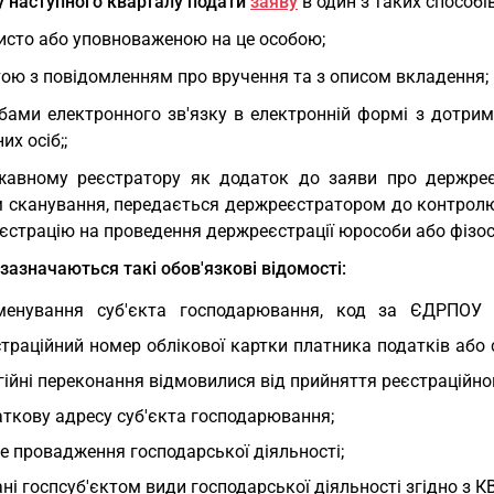
у наступного кварталу подати
заяву
в один з таких способів
бисто або уповноваженою на це особою;
тою з повідомленням про вручення та з описом вкладення;
обами електронного зв'язку в електронній формі з дотри
их осіб;;
жавному реєстратору як додаток до заяви про держреє
 сканування, передається держреєстратором до контролю
єстрацію на проведення держреєстрації юрособи або фізо
 зазначаються такі обов'язкові відомості:
менування суб'єкта господарювання, код за ЄДРПОУ 
траційний номер облікової картки платника податків або се
гійні переконання відмовилися від прийняття реєстраційно
ткову адресу суб'єкта господарювання;
е провадження господарської діяльності;
ні госпсуб'єктом види господарської діяльності згідно з
К