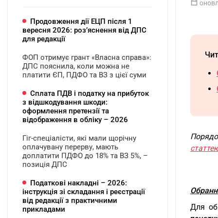
оновл
Продовження дії ЕЦП після 1
вересня 2026: розʼяснення від ДПС
для редакції
Чит
ФОП отримує грант «Власна справа»:
ДПС пояснила, коли можна не
платити ЄП, ПДФО та ВЗ з цієї суми
Сплата ПДВ і податку на прибуток
з відшкодування шкоди:
оформлення претензії та
відображення в обліку – 2026
Порядо
Гіг-спеціалісти, які мали щорічну
оплачувану перерву, мають
статте
доплатити ПДФО до 18% та ВЗ 5%, –
позиція ДПС
Податкові накладні – 2026:
Обранн
інструкція зі складання і реєстрації
від редакції з практичними
Для об
прикладами