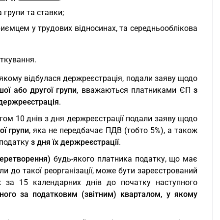
 групи та ставки;
приємцем у трудових відносинах, та середньооблікова
аткування.
в якому відбулася держреєстрація, подали заяву щодо
ої або другої групи
, вважаються платниками ЄП
з
 держреєстрація
.
тягом 10 днів з дня держреєстрації подали заяву щодо
ої групи
, яка не передбачає ПДВ (тобто 5%), а також
 податку
з дня їх держреєстрації
.
 перетворення)
будь-якого платника податку, що має
ли до такої реорганізації, може бути зареєстрований
ж за 15 календарних днів до початку наступного
пного за податковим (звітним) кварталом, у якому