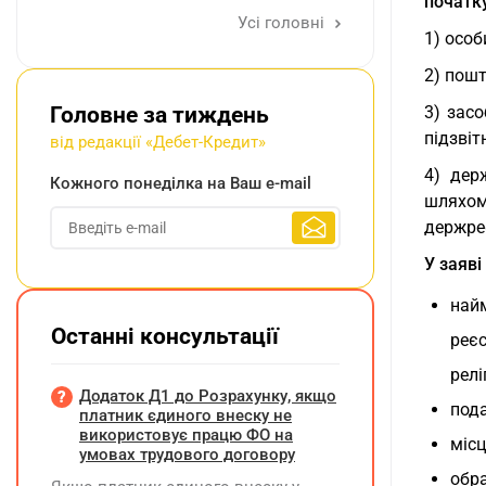
початк
Усі головні
1) осо
2) пош
Головне за тиждень
3) зас
підзвітн
від редакції «Дебет-Кредит»
4) дер
Кожного понеділка на Ваш e-mail
шляхом
держре
У заяві
най
Останні консультації
реєс
релі
Додаток Д1 до Розрахунку, якщо
пода
платник єдиного внеску не
використовує працю ФО на
місц
умовах трудового договору
обра