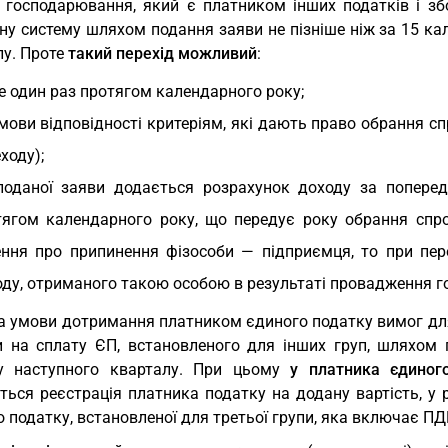
т господарювання, який є платником інших податків і зб
ну систему шляхом подання заяви не пізніше ніж за 15 ка
лу. Проте
такий перехід можливий
:
 один раз протягом календарного року;
мови відповідності критеріям, які дають право обрання с
ходу);
поданої заяви додається розрахунок доходу за поперед
тягом календарного року, що передує року обрання спро
ення про припинення фізособи — підприємця, то при пер
ду, отриманого такою особою в результаті провадження го
за умови дотримання платником єдиного податку вимог для
и на сплату ЄП, встановленого для інших груп, шляхом 
у наступного кварталу. При цьому
у платника єдиног
ться реєстрація платника податку на додану вартість, у 
 податку, встановленої для третьої групи, яка включає ПД