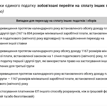
ки єдиного податку
зобов'язані перейти на сплату інших 
ю)
Випадки для переходу на сплату інших податків і зборів
перевищення протягом календарного року встановленого обсягу доходу 
 другої груп (167 та 834 розміри мінімальної заробітної плати, встановле
ня податкового (звітного) року відповідно) та нездійснення переходу на
вання іншої ставки
перевищення протягом календарного року обсягу доходу 1167 розмірів мі
ої плати, встановленої законом на 1 січня податкового (звітного) року,
податку першої і другої груп, які використали право на застосування інш
лених для третьої групи
перевищення протягом календарного року встановленого обсягу доходу 
групи — 1167 розмірів мінімальної заробітної плати, встановленої законом
ого (звітного) року
застосування платником ЄП іншого способу розрахунків, ніж в грошовій ф
вій та/або безготівковій)