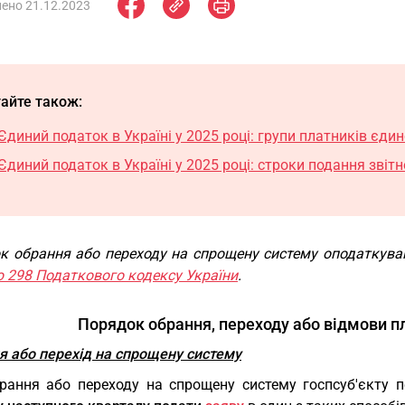
ено 21.12.2023
айте також:
Єдиний податок в Україні у 2025 році: групи платників єди
Єдиний податок в Україні у 2025 році: строки подання звітн
к обрання або переходу на спрощену систему оподаткуван
ю 298 Податкового кодексу України
.
Порядок обрання, переходу або відмови пла
я або перехід на спрощену систему
рання або переходу на спрощену систему госпсуб'єкту 