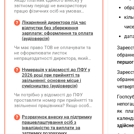
Якщо платник єдиного внеску у
звітному періоді не використовує
обра
працю фізичних осіб на умовах
трудового договору (контракту) або
кіль
на інших умовах, передбачених
Лікарняний директора під час
чисе
законодавством, Додаток Д1/
відпустки без збереження
Додаток ФІЗ-Д1 за відповідний
зарплати: оформлення та оплата
дата
період не подається
(аудіоверсія)
Чи має право ТОВ не оплачувати та
Зареєст
не оформлювати листок
обранн
непрацездатності директора, який
першого
перебуває у відпустці без
збереження заробітної плати під час
Нумерація у відомості до ПФУ у
Зареєс
призупинення діяльності
2026 році при прийнятті та
обранн
підприємства?
звільненні: основне місце і
сумісництво (аудіоверсія)
четверт
Чи потрібно у відомості до ПФУ
Госпсу
проставляти номер при прийнятті та
непогаш
звільненні працівника? Якщо особа
одночасно працювала за основним
як пла
місцем роботи та за сумісництвом,
Розрахунок внеску на підтримку
календ
чи рахується це як два роботодавці?
працевлаштування осіб з
здійсн
інвалідністю та виплати за
затримку розрахунку