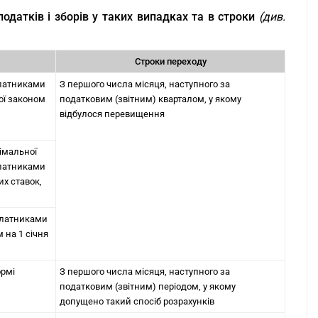
податків і зборів у таких випадках та в строки
(див.
Строки переходу
платниками
З першого числа місяця, наступного за
ної законом
податковим (звітним) кварталом, у якому
відбулося перевищення
німальної
 платниками
их ставок,
платниками
 на 1 січня
ормі
З першого числа місяця, наступного за
податковим (звітним) періодом, у якому
допущено такий спосіб розрахунків