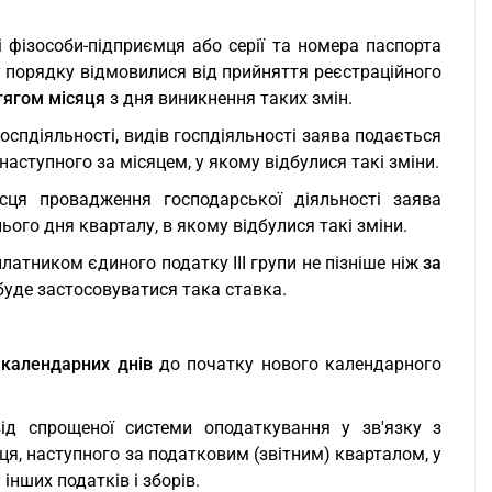
і фізособи-підприємця або серії та номера паспорта
му порядку відмовилися від прийняття реєстраційного
тягом місяця
з дня виникнення таких змін.
оспдіяльності, видів госпдіяльності заява подається
наступного за місяцем, у якому відбулися такі зміни.
ісця провадження господарської діяльності заява
ього дня кварталу, в якому відбулися такі зміни.
латником єдиного податку III групи не пізніше ніж
за
 буде застосовуватися така ставка.
 календарних днів
до початку нового календарного
ід спрощеної системи оподаткування у зв'язку з
яця, наступного за податковим (звітним) кварталом, у
інших податків і зборів.