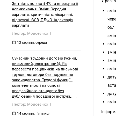
У разі
з
Звітність по квоті 4% та внеску за її
невиконання! Зміни Середня
змін
зарплата: критичність, лікарняні,
чер
відпускні. ЄСВ, ПДФО, індексація
зарплати
облі
Лектор: Мойсеєнко Т.
змін
12 серпня, середа
змін
змін
Сучасний трудовий договір (усний,
змін
письмовий, електронний). Як
змін
перевести працівників на письмові
трудові договори без порушення
дату
законодавства. Трудові функції і
вст
компетентності на основі
професійного стандарту без
дату
дублювання посадової інструкції...
змін
Лектор: Мойсеєнко Т.
Інформа
14 серпня, пʼятниця