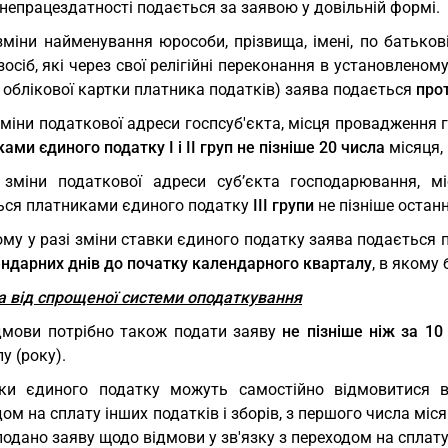
непрацездатності подається за заявою у довільній формі.
зміни найменування юрособи, прізвища, імені, по батьков
зосіб, які через свої релігійні переконання в установлено
 облікової картки платника податків) заява подається
про
зміни податкової адреси госпсуб'єкта, місця провадження г
ами єдиного податку І і ІІ груп не пізніше 20 числа
місяця, 
 зміни податкової адреси суб’єкта господарювання, м
ься платниками єдиного податку
III групи
не пізніше останн
му у разі зміни ставки єдиного податку заява подається п
ендарних днів до початку календарного кварталу
, в якому
а від спрощеної системи оподаткування
дмови потрібно також подати заяву
не пізніше ніж за 10
у (року).
ки єдиного податку можуть самостійно відмовитися в
ом на сплату інших податків і зборів, з першого числа міс
одано заяву щодо відмови у зв'язку з переходом на сплату 