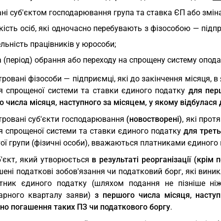
ні суб'єктом господарювання група та ставка ЄП або зміна
кість осіб, які одночасно перебувають з фізособою — під
льність працівників у юрособи;
 (період) обрання або переходу на спрощену систему опод
ровані фізособи — підприємці, які до закінчення місяця, 
я спрощеної системи та ставки єдиного податку
для перш
 числа місяця, наступного за місяцем, у якому відбулася
тровані суб'єкти господарювання
(новостворені)
, які про
я спрощеної системи та ставки єдиного податку
для треть
ої групи (фізичні особи), вважаються платниками єдиного
б'єкт, який утворюється
в результаті реорганізації (крім
ені податкові зобов'язання чи податковий борг, які виник
тник єдиного податку (шляхом подання не пізніше ні
арного кварталу заяви)
з першого числа місяця, насту
ено погашення таких ПЗ чи податкового боргу
.