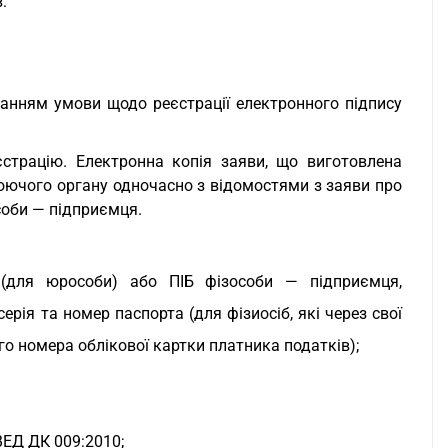
:
манням умови щодо реєстрації електронного підпису
страцію. Електронна копія заяви, що виготовлена
ючого органу одночасно з відомостями з заяви про
соби — підприємця.
(для юрособи) або ПІБ фізособи — підприємця,
рія та номер паспорта (для фізиосіб, які через свої
го номера облікової картки платника податків);
ВЕД ДК 009:2010
;