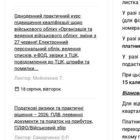
листка 
У разі 
Одноденний практичний курс
(для фі
підвищення кваліфікації щодо
номера
військового обліку «Організація та
ведення військового обліку: зміни з
У разі 
27 червня! Електронний
платник
персональний облік, ведення
списків, е-ВОД, звірки з ТЦК,
У разі
повідомлення до ТЦК, штрафи та
подаєт
помилки...
При цьо
Лектор: Мойсеєнко Т.
15 кал
18 серпня, вівторок
Відмов
Для ві
Податкові ризики та практичні
квартал
рішення – 2026: ПДВ, первинні
документи та податок на прибуток,
Платни
ПДФО/Військовий збір
переход
якому п
Лектор: Самарченко О.Р.