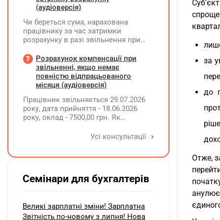
Суб'єк
(аудіоверсія)
спроще
Чи береться сума, нарахована
кварта
працівнику за час затримки
розрахунку в разі звільнення при
лише
обчсиленні середньомісячної
заробітної плати (винагороди), для
Розрахунок компенсації при
за у
розрахунку внеску на підтримку
звільненні, якщо немає
працевлаштування осіб з
повністю відпрацьованого
пере
інвалідністю?
місяця (аудіоверсія)
до 
Працівник звільняється 29.07.2026
про
року, дата прийняття - 18.06.2026
року, оклад - 7500,00 грн. Як
ріш
розрахувати компенсацію трьох
невикористаних днів відпустки при
Усі консультації
дохо
звільненні?
Отже, 
перейт
Семінари для бухгалтерів
початк
анулює
єдиного
Великі зарплатні зміни! Зарплатна
Звітність по-новому з липня! Нова