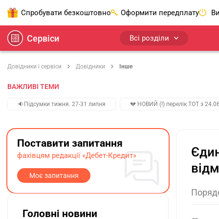
Спробувати безкоштовно
Оформити передплату
Ви
Сервіси
Всі розділи
Довідники і сервіси
Довідники
Інше
ВАЖЛИВІ ТЕМИ
🔉Підсумки тижня. 27-31 липня
💔 НОВИЙ (!) перелік ТОТ з 24.06
Поставити запитання
Єдин
фахівцям редакції «Дебет-Кредит»
від
Моє запитання
Порядо
Головні новини