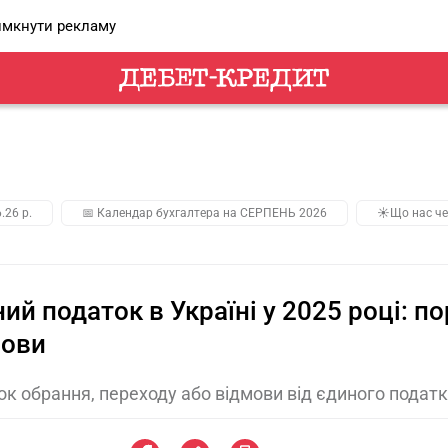
мкнути рекламу
.26 р.
📅 Календар бухгалтера на СЕРПЕНЬ 2026
☀️Що нас че
ий податок в Україні у 2025 році: п
мови
к обрання, переходу або відмови від єдиного податк