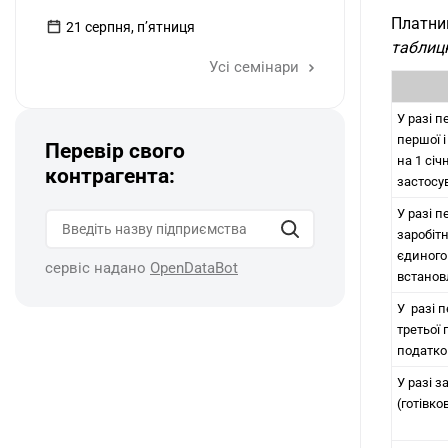
Платни
21 серпня, пʼятниця
таблиц
Усі семінари
У разі 
першої і
Перевір свого
на 1 січ
контрагента:
застосу
У разі 
заробітн
єдиного 
сервіс надано
OpenDataBot
встанов
У разі 
третьої 
податков
У разі 
(готівко