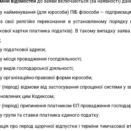
міни відомостей
до заяви включаються (за наявності) дані
у найменування (для юрособи) ПІБ фізособи — підприємця, а
ез свої релігійні переконання в установленому порядку
кової картки платника податків). В такому випадку заяв
;
у податкової адреси;
у місця провадження госпдіяльності;
у видів господарської діяльності;
у організаційно-правової форми юрособи;
 (період) відмови від застосування спрощеної системи у зв
ановлених цим Кодексом;
 (період) припинення платником ЄП провадження господарс
у групи та ставки платника єдиного податку.
ція про період щорічної відпустки і терміни тимчасової 