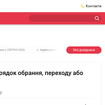
Контакти
Мої довідники
кає у СЕРПНІ 2026
📈 Індексація у СЕРПНІ
2️⃣0️⃣2️⃣7️⃣ Усі клю
орядок обрання, переходу або
у