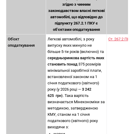
згідно з чинним
законодавством власні легкові
автомобілі, що відповідно до
підпункту 267.2.1 ПКУ є
об’єктами оподаткування
Об'єкт
Легкові автомобілі, з року
Ст. 267.2 ПКУ
оподаткування
випуску яких минуло не
більше 5-ти років (включно) та
середньоринкова вартість яких
становить понад
375 розмірів
мінімальної заробітної плати,
встановленої законом на 1
січня податкового (звітного)
року (у 2026 році —
3 242
625 грн
). Така вартість
визначається Мінекономіки за
методикою, затвердженою
КМУ, станом на 1 січня
податкового (звітного) року
виходячи з:
марки,