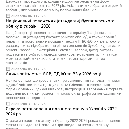
Держстат проводить традиційне щорічне оновлення форм
статистичної звітності на 2027 рік. Усіх звіти ми зібрали в окремій
таблиці, яку оновлюємо у міру появи нових бланків
оновлено 06.08.2026
Національні положення (стандарти) бухгалтерського
обліку в Україні - 2026
На цій сторінці наведено визначення терміну "Національне
положення (стандарт) бухгалтерського обліку", а також повний
перелік та посилання на офіційні тексти НП(С)БО, які регулюють
розрахунок та відображення різних елементів бухобліку, таких як
основні засоби, нематеріальні активи, запаси, дохід, витрати,
податок на прибуток, оренда, фінансові інструменти. Тут також
можна ознайомитись із статтями і коментарями наших
спеціалістів
оновлено 05.08.2026
Єдина звітність з ЄСВ, ПДФО та ВЗ у 2026 році
Найголовніше, що треба знати про заповнення та подання нової
Єдиної звітності з ЄСВ, ПДФО та ВЗ (місячна та квартальна
форми): бланки Єдиної звітності, інструкції із заповнення форм та
додатків до них, виправлення помилок, штрафи за неподання чи
несвоєчасне подання
оновлено 31.07.2026
Строки встановлення воєнного стану в Україні у 2022-
2026 рр.
Строки дії воєнного стану в Україні у 2022-2026 роках та відповідні
Укази Президента і Закони «Про введення воєнного стану в