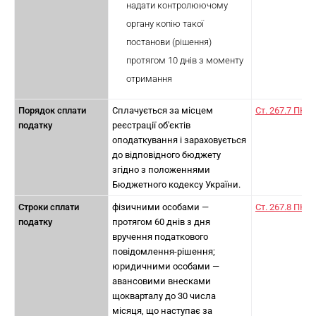
надати контролюючому
органу копію такої
постанови (рішення)
протягом 10 днів з моменту
отримання
Порядок сплати
Сплачується за місцем
Ст. 267.7 ПКУ
податку
реєстрації об'єктів
оподаткування і зараховується
до відповідного бюджету
згідно з положеннями
Бюджетного кодексу України.
Строки сплати
фізичними особами —
Ст. 267.8 ПКУ
податку
протягом 60 днів з дня
вручення податкового
повідомлення-рішення;
юридичними особами —
авансовими внесками
щокварталу до 30 числа
місяця, що наступає за