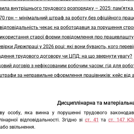
ила внутрішнього трудового розпорядку – 2025: пам’ятка
70 грн – мінімальний штраф за роботу без офіційного прац
відповідальність чекає на роботодавця за порушення стро
використання старої форми повідомлення про працевлашту
вірки Держпраці у 2026 році: які вони бувають, кого перев
дення трудового договору чи ЦПД: на що звернути увагу?
овий договір з нефіксованим робочим часом: гід для робо
штрафи за неправильне оформлення працівників: кейс від 
Дисциплінарна та матеріальна
ву особу, яка винна у порушенні трудового законода
інарної відповідальності. Згідно зі
ст. 41
та
ст. 147 КЗ
або звільнення.