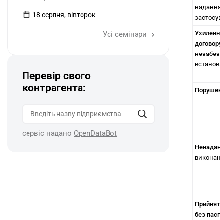
надання 
18 серпня, вівторок
застосу
Ухилення
Усі семінари
договор
незабез
встанов
Перевір свого
контрагента:
Порушен
сервіс надано
OpenDataBot
Ненадан
виконан
Прийнят
без пасп