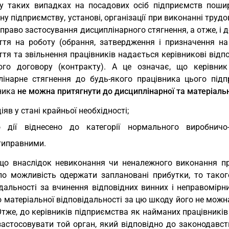
у таких випадках на посадових осіб підприємств пошир
ну підприємству, установі, організації при виконанні труд
право застосування дисциплінарного стягнення, а отже, і 
ття на роботу (обрання, затвердження і призначення на
тя та звільнення працівників надається керівникові відп
ого договору (контракту). А це означає, що керівни
лінарне стягнення до будь-якого працівника цього підп
ника
не можна притягнути до дисциплінарної та матеріальн
діяв у стані крайньої необхідності;
о дії віднесено до категорії нормального виробничо
типравними.
що внаслідок невиконання чи неналежного виконання пра
ло можливість одержати заплановані прибутки, то таког
ідальності за вчинення відповідних винних і неправомірн
 матеріальної відповідальності за цю шкоду його не можн
Отже, до керівників підприємства як найманих працівникі
застосовувати той орган, який відповідно до законодавст