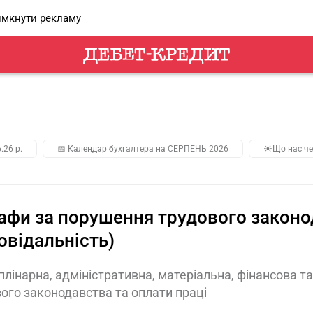
мкнути рекламу
.26 р.
📅 Календар бухгалтера на СЕРПЕНЬ 2026
☀️Що нас че
фи за порушення трудового законод
овідальність)
лінарна, адміністративна, матеріальна, фінансова т
ого законодавства та оплати праці