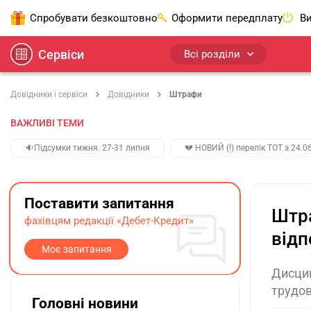
Спробувати безкоштовно
Оформити передплату
Ви
Сервіси
Всі розділи
Довідники і сервіси
Довідники
Штрафи
ВАЖЛИВІ ТЕМИ
🔉Підсумки тижня. 27-31 липня
💔 НОВИЙ (!) перелік ТОТ з 24.06
Поставити запитання
Штра
фахівцям редакції «Дебет-Кредит»
відп
Моє запитання
Дисцип
трудов
Головні новини