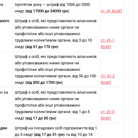
на
протягом року — штраф від 1000 до 2000
нмдг (
від 17000 до 34000 грн
)
ст. 41 КпАП
вного
Штраф з осіб, які представляють власників
або уповноважені ними органи чи
профспілки або інші уповноважені
трудовим колективом органи, від 3 до 10
ст. 41-1
нмдг (
від 51 до 170 грн
)
КпАП
Штраф з осіб, які представляють власників
або уповноважені ними органи чи
профспілки або інші уповноважені
трудовим колективом органи, від 50 до 100
Ст. 41-2
нмдг (
від 850 до 1700 грн
)
КпАП
ю за
Штраф з осіб, які представляють власників
або уповноважені ними органи чи
профспілки або інші уповноважені
трудовим колективом органи, від 1 до 5
ст. 41-3
нмдг (
від 17 до 85 грн
)
КпАП
адян
Штраф на посадових осіб підприємств від 1
до 3 нмдг (
від 17 до 51 грн
) та від 10 до 14