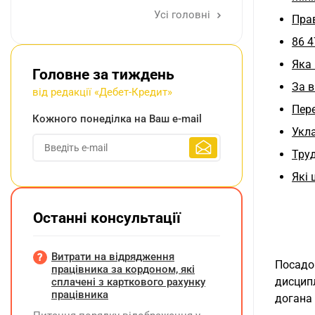
Усі головні
Прав
86 4
Яка 
Головне за тиждень
За 
від редакції «Дебет-Кредит»
Пере
Кожного понеділка на Ваш e-mail
Укла
Труд
Які 
Останні консультації
Витрати на відрядження
Посадо
працівника за кордоном, які
дисципл
сплачені з карткового рахунку
працівника
догана 