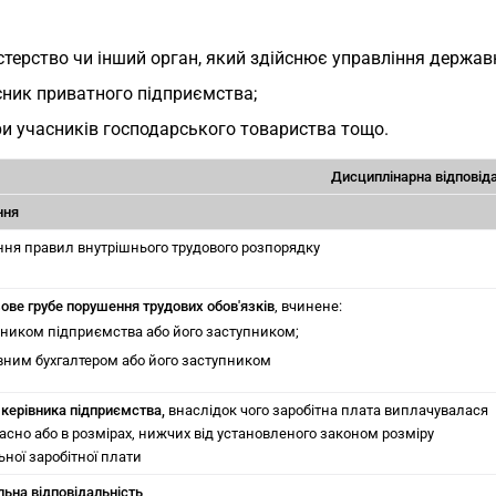
стерство чи інший орган, який здійснює управління держ
сник приватного підприємства;
и учасників господарського товариства тощо.
Дисциплінарна відповід
ння
ня правил внутрішнього трудового розпорядку
ове грубе порушення трудових обов'язків
, вчинене:
вником підприємства або його заступником;
вним бухгалтером або його заступником
ї керівника підприємства,
внаслідок чого заробітна плата виплачувалася
асно або в розмірах, нижчих від установленого законом розміру
ьної заробітної плати
льна відповідальність