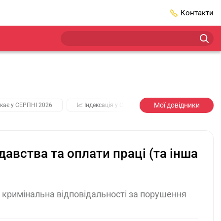
Контакти
Мої довідники
кає у СЕРПНІ 2026
📈 Індексація у СЕРПНІ
2️⃣0️⃣2️⃣7️⃣ Усі клю
авства та оплати праці (та інша
а кримінальна відповідальності за порушення