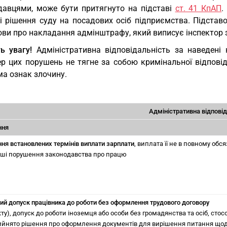
давцями, може бути притягнуто на підставі
ст. 41 КпАП
.
ві рішення суду на посадових осіб підприємства. Підста
ви про накладання адмінштрафу, який виписує інспектор з
ь увагу!
Адміністративна відповідальність за наведені
ер цих порушень не тягне за собою кримінальної відповід
ма ознак злочину.
Адміністративна відповід
ння
ня встановлених термінів виплати зарплати
, виплата її не в повному обсяз
нші порушення законодавства про працю
ий допуск працівника до роботи без оформлення трудового договору
ту), допуск до роботи іноземця або особи без громадянства та осіб, стос
ийнято рішення про оформлення документів для вирішення питання що