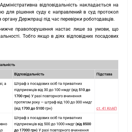
 Адміністративна відповідальність накладається на
вою для рішення суду є направлений в суд протокол
 органу Держпраці під час перевірки роботодавців.
 нижче правопорушення настає лише за умови, що
альності. Тобто якщо в діях відповідних посадових
альність
Відповідальність
Підстава
і, а
Штраф з посадових осіб та приватних
підприємців від 30 до 100 нмдг (від
510 до
1700 грн
) У разі повторного вчинення
протягом року — штраф від 100 до 300 нмдг
(від
1700 до 5100
грн)
ст. 41 КпАП
Штраф з посадових осіб та приватних
овно
підприємців від 500 до 1000 нмдг (
від 8500
до
до 17000 грн
) У разі повторного вчинення