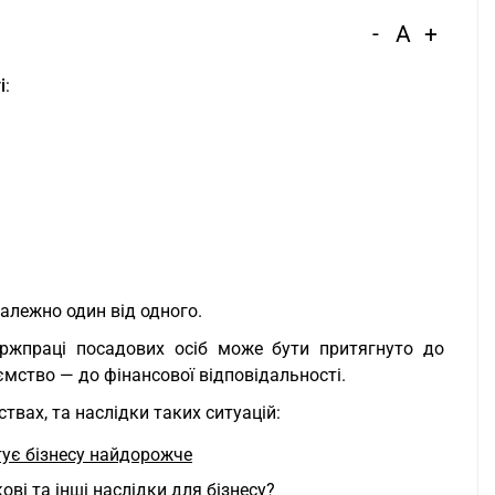
-
A
+
і
:
алежно один від одного.
ержпраці посадових осіб може бути притягнуто до
ємство — до фінансової відповідальності.
вах, та наслідки таких ситуацій:
ує бізнесу найдорожче
ові та інші наслідки для бізнесу?