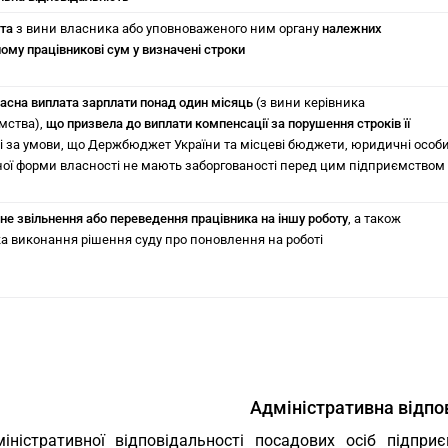
ата
з вини власника або уповноваженого ним органу
належних
ому працівникові сум у визначені строки
асна виплата зарплати понад один місяць
(з вини керівника
мства),
що призвела до виплати компенсації за порушення строків її
і за умови, що Держбюджет України та місцеві бюджети, юридичні особ
ої форми власності не мають заборгованості перед цим підприємством
не звільнення або переведення працівника на іншу роботу
, а також
а виконання рішення суду про поновлення на роботі
Адміністративна відпо
іністративної відповідальності посадових осіб підпри