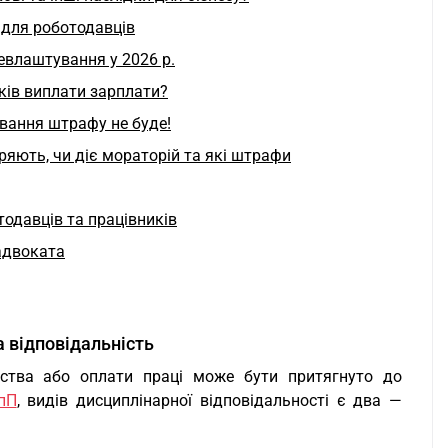
 для роботодавців
евлаштування у 2026 р.
ків виплати зарплати?
вання штрафу не буде!
іряють, чи діє мораторій та які штрафи
тодавців та працівників
адвоката
 відповідальність
вства або оплати праці може бути притягнуто до
пП
, видів дисциплінарної відповідальності є два —