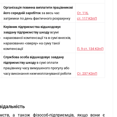
Організація
повинна
виплатити працівникові
його середній заробіток
за весь час
Ст. 116
,
затримки по день фактичного розрахунку
ст. 117 КЗпП
Керівник підприємства
відшкодовує
завдану підприємству шкоду
всумі
и
нарахованої компенсації та в сумі внесків,
нарахованих «зверху» на суму такої
компенсації
П. 9 ст. 134 КЗпП
Службова особа
відшкодовує завдану
підприємству шкоду
в сумі оплати
працівнику часу вимушеного прогулу або
часу виконання нижчеоплачуваної роботи
Ст. 237 КЗпП
відальність
ємств, а також фізособ-підприємців, якщо вони є