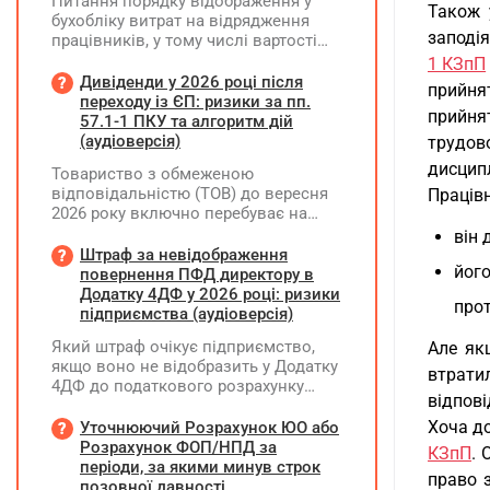
Питання порядку відображення у
Також 
бухобліку витрат на відрядження
заподія
працівників, у тому числі вартості
проживання в готелі, яке сплачено з
1 КЗпП
карткового рахунку працівника та
Дивіденди у 2026 році після
прийня
підтвердження таких операцій
переходу із ЄП: ризики за пп.
прийнят
первинними документами, належать
57.1-1 ПКУ та алгоритм дій
до компетенції Мінфіну
(аудіоверсія)
трудов
дисцип
Товариство з обмеженою
відповідальністю (ТОВ) до вересня
Праців
2026 року включно перебуває на
спрощеній системі оподаткування
він 
(єдиний податок, 3 група, ставка 5%,
Штраф за невідображення
йог
неплатник ПДВ). З 1 жовтня 2026
повернення ПФД директору в
року підприємство переходить на
Додатку 4ДФ у 2026 році: ризики
про
загальну систему оподаткування
підприємства (аудіоверсія)
(стає платником податку на
Який штраф очікує підприємство,
Але як
прибуток). За результатами
якщо воно не відобразить у Додатку
діяльності у періоді 2024–2025 років
втрати
4ДФ до податкового розрахунку
(під час перебування на спрощеній
відпов
повернення поворотної фінансової
системі) підприємство отримало
допомоги (ПФД) директору?
Хоча до
Уточнюючий Розрахунок ЮО або
чистий прибуток, сума
Розрахунок ФОП/НПД за
нерозподіленого прибутку в балансі
КЗпП
. 
періоди, за якими минув строк
становить 18 млн грн. Наприкінці
право 
позовної давності
2026 року (вже після переходу на