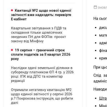
оновл
Квитанції №2 щодо нової єдиної
звітності вже надходять: перевірте
На сьо
Е-кабінет
дисц
Квартальне звітування з ПДВ та
складання тільки щомісячних
мате
зведених ПН для ФОПів: проєкт
закону від Мінфіну
адмі
19 серпня – граничний строк
фіна
сплати податків за ІI квартал 2026
кри
року
При цьо
Наслідки здачі земельної ділянки в
суборенду платником ЄП 4 гр. у 2026
Слід з
році: ІПК від ДПС та коментар
редакції
адмініс
Наводим
Отримали негативну квитанцію №2
щодо єдиної звітності у серпні 2026
Штр
р.? Покрокова інструкція, що робити
далі
Міні