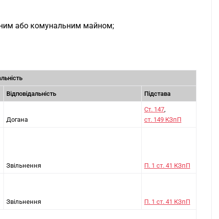
авним або комунальним майном;
альність
Відповідальність
Підстава
Ст. 147
,
Догана
ст. 149 КЗпП
Звільнення
П. 1 ст. 41 КЗпП
Звільнення
П. 1 ст. 41 КЗпП