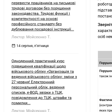
перевести працівників на письмові
робото
трудові договори без порушення
підста
законодавства. Трудові функції і
постано
компетентності на основі
професійного стандарту без
Зверніт
дублювання посадової інструкції...
характ
осіб не
Лектор: Мойсеєнко Т.
14 серпня, пʼятниця
Одноденний практичний курс
Поруше
підвищення кваліфікації щодо
Порушен
військового обліку «Організація та
також і
ведення військового обліку: зміни з
27 червня! Електронний
персональний облік, ведення
списків, е-ВОД, звірки з ТЦК,
повідомлення до ТЦК, штрафи та
Фактичн
помилки...
(контрак
Лектор: Мойсеєнко Т.
яких пр