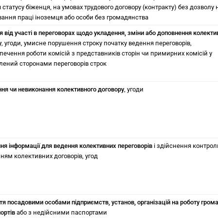
статусу біженця, на умовах трудового договору (контракту) без дозволу 
вання праці іноземця або особи без громадянства
 від участі в переговорах щодо укладення, зміни або доповнення колекти
у
, угоди, умисне порушення строку початку ведення переговорів,
печення роботи комісій з представників сторін чи примирних комісій у
лений сторонами переговорів строк
ня чи невиконання колективного договору
, угоди
ня інформації для ведення колективних переговорів
і здійснення контрол
ням колективних договорів, угод
тя посадовими особами підприємств, установ, організацій на роботу гром
ортів
або з недійсними паспортами