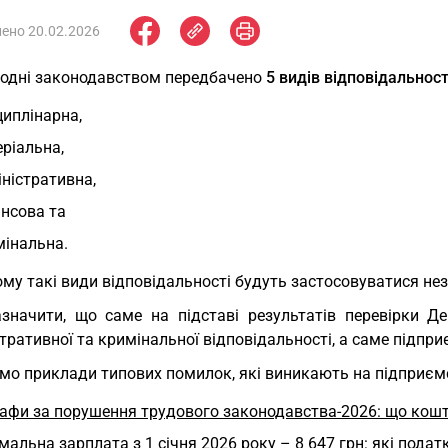
ено 20.02.2026
годні законодавством передбачено
5 видів відповідальност
иплінарна,
ріальна,
ністративна,
нсова та
мінальна.
му такі види відповідальності будуть застосовуватися нез
азначити, що саме на підставі результатів перевірки Д
тративної та кримінальної відповідальності, а саме підпри
о приклади типових помилок, які виникають на підприємст
афи за порушення трудового законодавства-2026: що кошт
мальна зарплата з 1 січня 2026 року – 8 647 грн: які податк