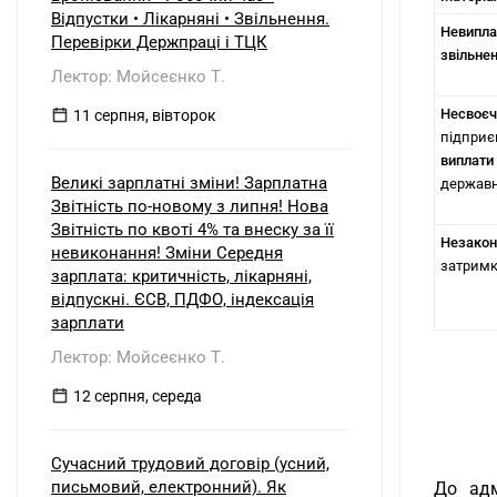
Відпустки • Лікарняні • Звільнення.
Невипл
Перевірки Держпраці і ТЦК
звільнен
Лектор: Мойсеєнко Т.
Несвоєч
11 серпня, вівторок
підприє
виплати
Великі зарплатні зміни! Зарплатна
державн
Звітність по-новому з липня! Нова
Звітність по квоті 4% та внеску за її
Незакон
невиконання! Зміни Середня
затримк
зарплата: критичність, лікарняні,
відпускні. ЄСВ, ПДФО, індексація
зарплати
Лектор: Мойсеєнко Т.
12 серпня, середа
Сучасний трудовий договір (усний,
письмовий, електронний). Як
До адм