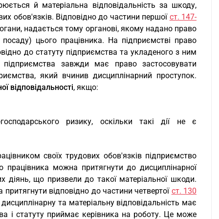
юється й матеріальна відповідальність за шкоду,
ових обов'язків. Відповідно до частини першої
ст. 147-
догани, надається тому органові, якому надано право
 посаду) цього працівника. На підприємстві право
овідно до статуту підприємства та укладеного з ним
к підприємства завжди має право застосовувати
риємства, який вчинив дисциплінарний проступок.
ої відповідальності
, якщо:
-господарського ризику, оскільки такі дії не є
цівником своїх трудових обов'язків підприємство
о працівника можна притягнути до дисциплінарної
их діянь, що призвели до такої матеріальної шкоди.
а притягнути відповідно до частини четвертої
ст. 130
в дисциплінарну та матеріальну відповідальність має
ва і статуту приймає керівника на роботу. Це може