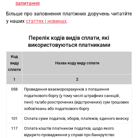
запитання
Більше про заповнення платіжних доручень читатйте
у наших
статтях і новинах
.
Перелік кодів видів сплати, які
використовуються платниками
Код
виду
Назва коду виду сплати
сплати
1
2
058
Проведення взаєморозрахунків з погашення
податкового боргу (у тому числі штрафних санкцій,
пені) та/або розстрочених (відстрочених) сум грошових
зобов'язань або податкового боргу
101
Сплата суми податків, зборів, платежів, єдиного внеску
117
Сплата коштів платником податків, щодо якого
відкрито провадження у справі про банкрутство