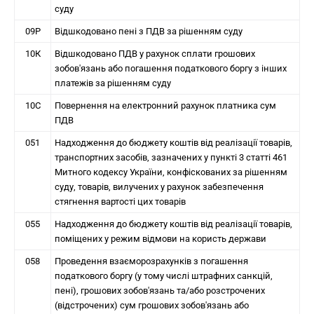
суду
09Р
Відшкодовано пені з ПДВ за рішенням суду
10К
Відшкодовано ПДВ у рахунок сплати грошових
зобов'язань або погашення податкового боргу з інших
платежів за рішенням суду
10С
Повернення на електронний рахунок платника сум
ПДВ
051
Надходження до бюджету коштів від реалізації товарів,
транспортних засобів, зазначених у пункті 3 статті 461
Митного кодексу України, конфіскованих за рішенням
суду, товарів, вилучених у рахунок забезпечення
стягнення вартості цих товарів
055
Надходження до бюджету коштів від реалізації товарів,
поміщених у режим відмови на користь держави
058
Проведення взаєморозрахунків з погашення
податкового боргу (у тому числі штрафних санкцій,
пені), грошових зобов'язань та/або розстрочених
(відстрочених) сум грошових зобов'язань або