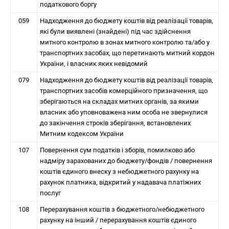
податкового боргу
059
Надходження до бюджету коштів від реалізації товарів,
які були виявлені (знайдені) під час здійснення
митного контролю в зонах митного контролю та/або у
транспортних засобах, що перетинають митний кордон
України, і власник яких невідомий
079
Надходження до бюджету коштів від реалізації товарів,
транспортних засобів комерційного призначення, що
зберігаються на складах митних органів, за якими
власник або уповноважена ним особа не звернулися
до закінчення строків зберігання, встановлених
Митним кодексом України
107
Повернення сум податків і зборів, помилково або
надміру зарахованих до бюджету/фондів / повернення
коштів єдиного внеску з небюджетного рахунку на
рахунок платника, відкритий у надавача платіжних
послуг
108
Перерахування коштів з бюджетного/небюджетного
рахунку на інший / перерахування коштів єдиного