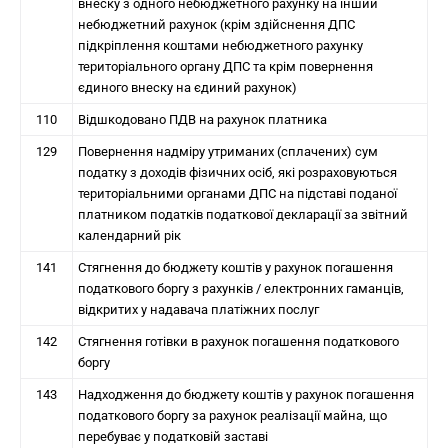
внеску з одного небюджетного рахунку на інший
небюджетний рахунок (крім здійснення ДПС
підкріплення коштами небюджетного рахунку
територіального органу ДПС та крім повернення
єдиного внеску на єдиний рахунок)
110
Відшкодовано ПДВ на рахунок платника
129
Повернення надміру утриманих (сплачених) сум
податку з доходів фізичних осіб, які розраховуються
територіальними органами ДПС на підставі поданої
платником податків податкової декларації за звітний
календарний рік
141
Стягнення до бюджету коштів у рахунок погашення
податкового боргу з рахунків / електронних гаманців,
відкритих у надавача платіжних послуг
142
Стягнення готівки в рахунок погашення податкового
боргу
143
Надходження до бюджету коштів у рахунок погашення
податкового боргу за рахунок реалізації майна, що
перебуває у податковій заставі