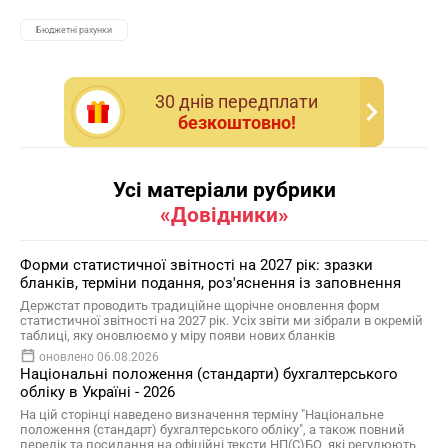
Бюджетні рахунки
30 днiв передплати
безкоштовно!
Усі матеріали рубрики
«Довідники»
Форми статистичної звітності на 2027 рік: зразки
бланків, терміни подання, роз'яснення із заповнення
Держстат проводить традиційне щорічне оновлення форм
статистичної звітності на 2027 рік. Усіх звіти ми зібрали в окремій
таблиці, яку оновлюємо у міру появи нових бланків
оновлено 06.08.2026
Національні положення (стандарти) бухгалтерського
обліку в Україні - 2026
На цій сторінці наведено визначення терміну "Національне
положення (стандарт) бухгалтерського обліку", а також повний
перелік та посилання на офіційні тексти НП(С)БО, які регулюють