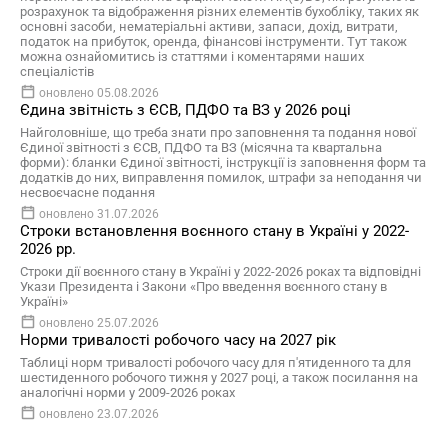
розрахунок та відображення різних елементів бухобліку, таких як
основні засоби, нематеріальні активи, запаси, дохід, витрати,
податок на прибуток, оренда, фінансові інструменти. Тут також
можна ознайомитись із статтями і коментарями наших
спеціалістів
оновлено 05.08.2026
Єдина звітність з ЄСВ, ПДФО та ВЗ у 2026 році
Найголовніше, що треба знати про заповнення та подання нової
Єдиної звітності з ЄСВ, ПДФО та ВЗ (місячна та квартальна
форми): бланки Єдиної звітності, інструкції із заповнення форм та
додатків до них, виправлення помилок, штрафи за неподання чи
несвоєчасне подання
оновлено 31.07.2026
Строки встановлення воєнного стану в Україні у 2022-
2026 рр.
Строки дії воєнного стану в Україні у 2022-2026 роках та відповідні
Укази Президента і Закони «Про введення воєнного стану в
Україні»
оновлено 25.07.2026
Норми тривалості робочого часу на 2027 рік
Таблиці норм тривалості робочого часу для п'ятиденного та для
шестиденного робочого тижня у 2027 році, а також посилання на
аналогічні норми у 2009-2026 роках
оновлено 23.07.2026