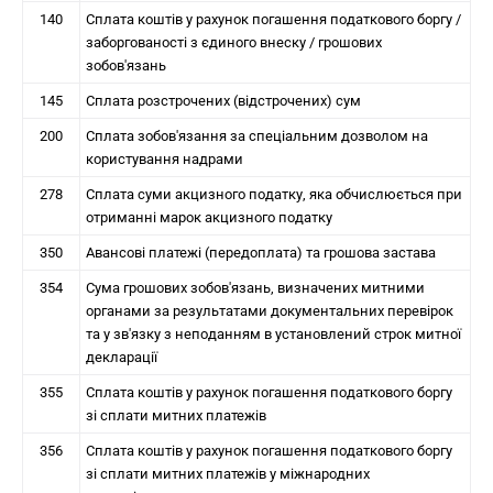
140
Сплата коштів у рахунок погашення податкового боргу /
заборгованості з єдиного внеску / грошових
зобов'язань
145
Сплата розстрочених (відстрочених) сум
200
Сплата зобов'язання за спеціальним дозволом на
користування надрами
278
Сплата суми акцизного податку, яка обчислюється при
отриманні марок акцизного податку
350
Авансові платежі (передоплата) та грошова застава
354
Сума грошових зобов'язань, визначених митними
органами за результатами документальних перевірок
та у зв'язку з неподанням в установлений строк митної
декларації
355
Сплата коштів у рахунок погашення податкового боргу
зі сплати митних платежів
356
Сплата коштів у рахунок погашення податкового боргу
зі сплати митних платежів у міжнародних