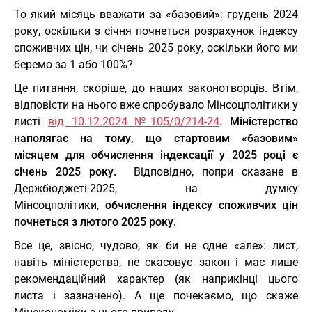
То який місяць вважати за «базовий»: грудень 2024
року, оскільки з січня почнеться розрахунок індексу
споживчих цін, чи січень 2025 року, оскільки його ми
беремо за 1 або 100%?
Це питання, скоріше, до наших законотворців. Втім,
відповісти на нього вже спробувало Мінсоцполітики у
листі
від 10.12.2024 №105/0/214-24
.
Міністерство
наполягає на тому, що стартовим «базовим»
місяцем для обчислення індексації у 2025 році є
січень 2025 року.
Відповідно, попри сказане в
Держбюджеті-2025, на думку
Мінсоцполітики,
обчислення індексу споживчих цін
почнеться з лютого 2025 року.
Все це, звісно, чудово, як би не одне «але»: лист,
навіть міністерства, не скасовує закон і має лише
рекомендаційний характер (як наприкінці цього
листа і зазначено). А ще почекаємо, що скаже