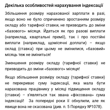
Декілька особливостей нарахування індексації
Збільшення розміру нарахованої зарплати в разі,
якщо воно не було спричинено зростанням розміру
окладу або тарифної ставки, не призводить до зміни
«базового» місяця. Йдеться як про разові виплати
(наприклад, квартальні премії), так і про постійні
виплати (наприклад, щомісячні доплати) – якщо
оклад (ставка) при цьому не змінилися, «базовий»
місяць теж не зміниться!
Зменшення розміру окладу (тарифної ставки) не
призводить до зміни «базового» місяця!
Якщо збільшення розміру окладу (тарифної ставки)
не перекриває суму індексації, яка мала бути
нарахована працівнику у місяці підвищення окладу
(ставки) – з’являться так звана «фіксована» сума
індексації! За попередні роки її обнулили, але як
явище вона не скасована (див. п. 5 Порядку №1078).