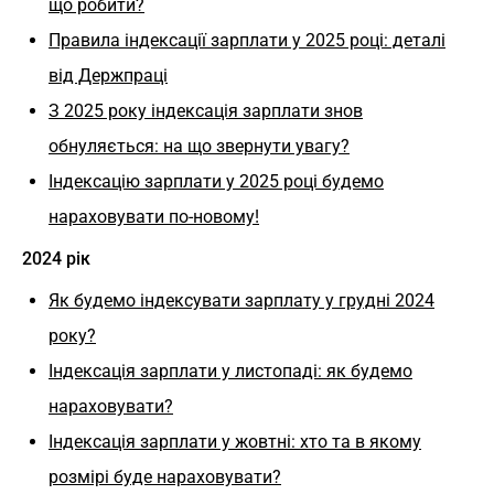
що робити?
Правила індексації зарплати у 2025 році: деталі
від Держпраці
З 2025 року індексація зарплати знов
обнуляється: на що звернути увагу?
Індексацію зарплати у 2025 році будемо
нараховувати по-новому!
2024 рік
Як будемо індексувати зарплату у грудні 2024
року?
Індексація зарплати у листопаді: як будемо
нараховувати?
Індексація зарплати у жовтні: хто та в якому
розмірі буде нараховувати?