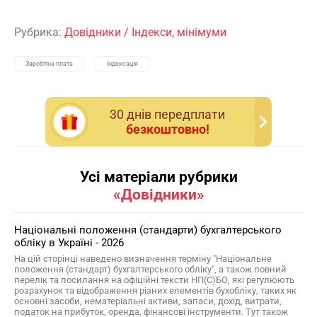
Рубрика:
Довідники
/
Індекси, мінімуми
Заробітна плата
Індексація
30 днiв передплати
безкоштовно!
Усі матеріали рубрики
«Довідники»
Національні положення (стандарти) бухгалтерського
обліку в Україні - 2026
На цій сторінці наведено визначення терміну "Національне
положення (стандарт) бухгалтерського обліку", а також повний
перелік та посилання на офіційні тексти НП(С)БО, які регулюють
розрахунок та відображення різних елементів бухобліку, таких як
основні засоби, нематеріальні активи, запаси, дохід, витрати,
податок на прибуток, оренда, фінансові інструменти. Тут також