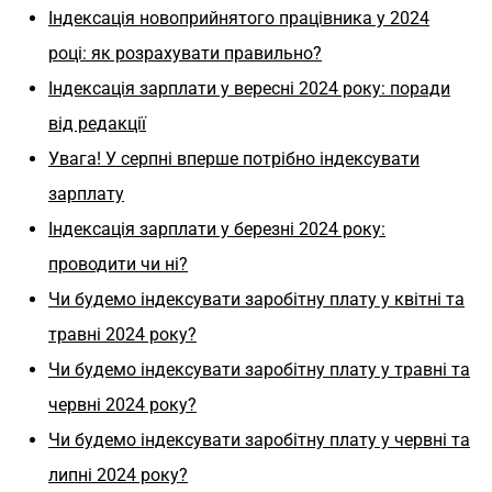
Індексація новоприйнятого працівника у 2024
році: як розрахувати правильно?
Індексація зарплати у вересні 2024 року: поради
від редакції
Увага! У серпні вперше потрібно індексувати
зарплату
Індексація зарплати у березні 2024 року:
проводити чи ні?
Чи будемо індексувати заробітну плату у квітні та
травні 2024 року?
Чи будемо індексувати заробітну плату у травні та
червні 2024 року?
Чи будемо індексувати заробітну плату у червні та
липні 2024 року?