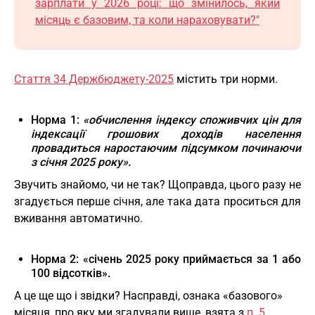
зарплати у 2026 році: що змінилось, який
місяць є базовим, та коли нараховувати?"
Стаття 34 Держбюджету-2025
містить три норми.
Норма 1:
«обчислення індексу споживчих цін для
індексації грошових доходів населення
провадиться наростаючим підсумком починаючи
з січня 2025 року».
Звучить знайомо, чи не так? Щоправда, цього разу не
згадується перше січня, але така дата проситься для
вживання автоматично.
Норма 2:
«січень 2025 року приймається за 1 або
100 відсотків».
А це ще що і звідки? Насправді, ознака «базового»
місяця, про яку ми згадували вище, взята з
п. 5