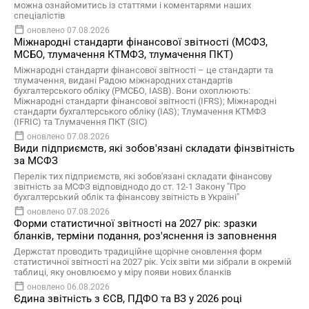
можна ознайомитись із статтями і коментарями наших
спеціалістів
оновлено 07.08.2026
Міжнародні стандарти фінансової звітності (МСФЗ,
МСБО, тлумачення КТМФЗ, тлумачення ПКТ)
Міжнародні стандарти фінансової звітності – це стандарти та
тлумачення, видані Радою міжнародних стандартів
бухгалтерського обліку (РМСБО, IASB). Вони охоплюють:
Міжнародні стандарти фінансової звітності (IFRS); Міжнародні
стандарти бухгалтерського обліку (IAS); Тлумачення КТМФЗ
(IFRIC) та Тлумачення ПКТ (SIC)
оновлено 07.08.2026
Види підприємств, які зобов'язані складати фінзвітність
за МСФЗ
Перелік тих підприємств, які зобов'язані складати фінансову
звітність за МСФЗ відповіднодо до ст. 12-1 Закону "Про
бухгалтерський облік та фінансову звітність в Україні"
оновлено 07.08.2026
Форми статистичної звітності на 2027 рік: зразки
бланків, терміни подання, роз'яснення із заповнення
Держстат проводить традиційне щорічне оновлення форм
статистичної звітності на 2027 рік. Усіх звіти ми зібрали в окремій
таблиці, яку оновлюємо у міру появи нових бланків
оновлено 06.08.2026
Єдина звітність з ЄСВ, ПДФО та ВЗ у 2026 році