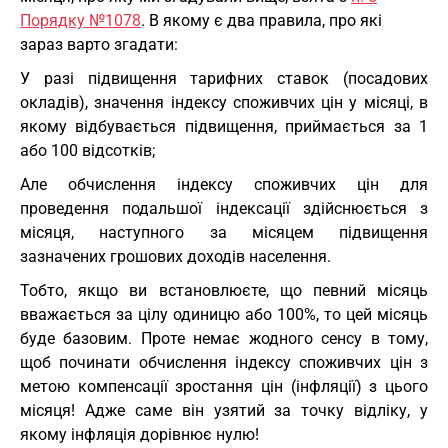
Порядку №1078
. В якому є два правила, про які
зараз варто згадати:
У разі підвищення тарифних ставок (посадових
окладів), значення індексу споживчих цін у місяці, в
якому відбувається підвищення, приймається за 1
або 100 відсотків;
Але обчислення індексу споживчих цін для
проведення подальшої індексації здійснюється з
місяця, наступного за місяцем підвищення
зазначених грошових доходів населення.
Тобто, якщо ви встановлюєте, що певний місяць
вважається за цілу одиницю або 100%, то цей місяць
буде базовим. Проте немає жодного сенсу в тому,
щоб починати обчислення індексу споживчих цін з
метою компенсації зростання цін (інфляції) з цього
місяця! Адже саме він узятий за точку відліку, у
якому інфляція дорівнює нулю!