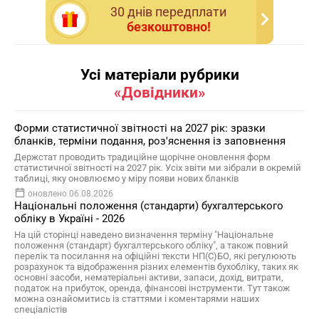
30 днiв передплати
безкоштовно!
Усі матеріали рубрики
«Довідники»
Форми статистичної звітності на 2027 рік: зразки
бланків, терміни подання, роз'яснення із заповнення
Держстат проводить традиційне щорічне оновлення форм
статистичної звітності на 2027 рік. Усіх звіти ми зібрали в окремій
таблиці, яку оновлюємо у міру появи нових бланків
оновлено 06.08.2026
Національні положення (стандарти) бухгалтерського
обліку в Україні - 2026
На цій сторінці наведено визначення терміну "Національне
положення (стандарт) бухгалтерського обліку", а також повний
перелік та посилання на офіційні тексти НП(С)БО, які регулюють
розрахунок та відображення різних елементів бухобліку, таких як
основні засоби, нематеріальні активи, запаси, дохід, витрати,
податок на прибуток, оренда, фінансові інструменти. Тут також
можна ознайомитись із статтями і коментарями наших
спеціалістів