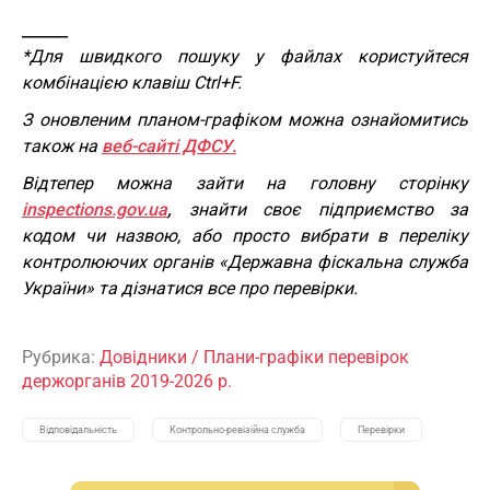
______
*Для швидкого пошуку у файлах користуйтеся
комбінацією клавіш Ctrl+F.
З оновленим планом-графіком можна ознайомитись
також на
веб-сайті ДФСУ.
Відтепер можна зайти на головну сторінку
inspections.gov.ua
,
знайти своє підприємство за
кодом чи назвою, або просто вибрати в переліку
контролюючих органів «Державна фіскальна служба
України» та дізнатися все про перевірки.
Рубрика:
Довідники
/
Плани-графіки перевірок
держорганів 2019-2026 р.
Відповідальність
Контрольно-ревізійна служба
Перевірки