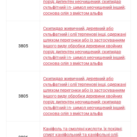
порід; дипентен неочищений; скипидар
сульфітний і n- цимол неочищений інший;
соснова олія з вмістом альфа
Скипидар живичний, деревний або
сульфатний і олії терпенові інші, одержані
шляхом перегонки або із застосуванням
3805
іншого виду обробки деревини хвойних
порід; дипентен неочищений; скипидар
сульфітний і n- цимол неочищений інший;
соснова олія з вмістом альфа
Скипидар живичний, деревний або
сульфатний і олії терпенові інші, одержані
шляхом перегонки або із застосуванням
3805
іншого виду обробки деревини хвойних
порід; дипентен неочищений; скипидар
сульфітний і n- цимол неочищений інший;
соснова олія з вмістом альфа
Каніфоль та смоляні кислоти, їх похідні;
спирт каніфольний та каніфольні олії;