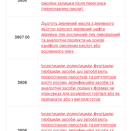
3806
смоляні залишки після перегонки
(переплавлені смоли):
Дьоготь деревний; масла з деревного
дьогтю; креозот деревний; нафта
деревна; пек рослинний; пек пивоварний
3807 00
та аналогічні продукти на основі
каніфолі, смоляних кислот або
рослинного пеку:
Інсектициди, родентициди, фунгіциди,
гербіциди, засоби, що запобігають
проростанню паростків, та регулятори
3808
росту рослин, дезінфекційні засоби та
аналогічні засоби, подані у формах чи
упаковках для роздрібної торгівлі або як
препарати, або у вигляді готов
Інсектициди, родентициди, фунгіциди,
гербіциди, засоби, що запобігають
проростанню паростків, та регулятори
3808
росту рослин, дезінфекційні засоби та