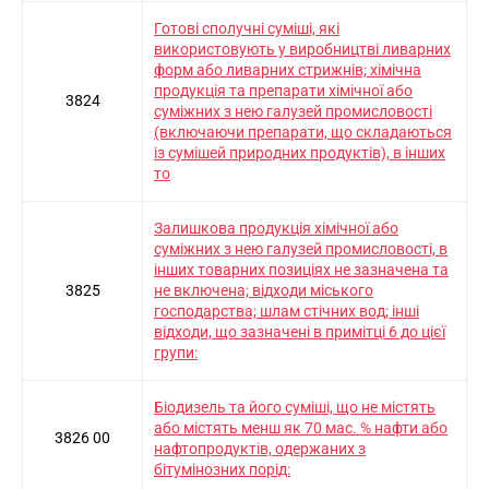
Готові сполучні суміші, які
використовують у виробництві ливарних
форм або ливарних стрижнів; хімічна
продукція та препарати хімічної або
3824
суміжних з нею галузей промисловості
(включаючи препарати, що складаються
із сумішей природних продуктів), в інших
то
Залишкова продукція хімічної або
суміжних з нею галузей промисловості, в
інших товарних позиціях не зазначена та
3825
не включена; відходи міського
господарства; шлам стічних вод; інші
відходи, що зазначені в примітці 6 до цієї
групи:
Біодизель та його суміші, що не містять
або містять менш як 70 мас. % нафти або
3826 00
нафтопродуктів, одержаних з
бітумінозних порід: