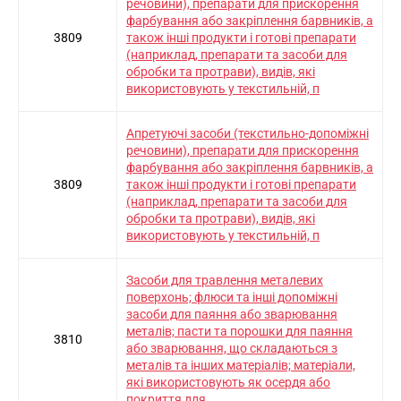
речовини), препарати для прискорення
фарбування або закріплення барвників, а
3809
також інші продукти і готові препарати
(наприклад, препарати та засоби для
обробки та протрави), видів, які
використовують у текстильній, п
Апретуючі засоби (текстильно-допоміжні
речовини), препарати для прискорення
фарбування або закріплення барвників, а
3809
також інші продукти і готові препарати
(наприклад, препарати та засоби для
обробки та протрави), видів, які
використовують у текстильній, п
Засоби для травлення металевих
поверхонь; флюси та інші допоміжні
засоби для паяння або зварювання
металів; пасти та порошки для паяння
3810
або зварювання, що складаються з
металів та інших матеріалів; матеріали,
які використовують як осердя або
покриття для