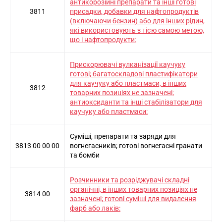
антикорозійні препарати та інші готові
3811
присадки, добавки для нафтопродуктів
(включаючи бензин) або для інших рідин,
які використовують з тією самою метою,
що і нафтопродукти:
Прискорювачі вулканізації каучуку
готові; багатоскладові пластифікатори
для каучуку або пластмаси, в інших
3812
товарних позиціях не зазначені;
антиоксиданти та інші стабілізатори для
каучуку або пластмаси:
Суміші, препарати та заряди для
3813 00 00 00
вогнегасників; готові вогнегасні гранати
та бомби
Розчинники та розріджувачі складні
органічні, в інших товарних позиціях не
3814 00
зазначені; готові суміші для видалення
фарб або лаків: