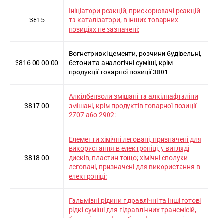
Ініціатори реакцій, прискорювачі реакцій
3815
та каталізатори, в інших товарних
позиціях не зазначені:
Вогнетривкі цементи, розчини будівельні,
3816 00 00 00
бетони та аналогічні суміші, крім
продукції товарної позиції 3801
Алкілбензоли змішані та алкілнафталіни
3817 00
змішані, крім продуктів товарної позиції
2707 або 2902:
Елементи хімічні леговані, призначені для
використання в електроніці, у вигляді
3818 00
дисків, пластин тощо; хімічні сполуки
леговані, призначені для використання в
електроніці:
Гальмівні рідини гідравлічні та інші готові
рідкі суміші для гідравлічних трансмісій,