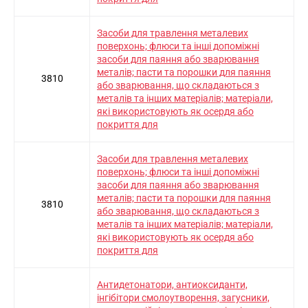
Засоби для травлення металевих
поверхонь; флюси та інші допоміжні
засоби для паяння або зварювання
металів; пасти та порошки для паяння
3810
або зварювання, що складаються з
металів та інших матеріалів; матеріали,
які використовують як осердя або
покриття для
Засоби для травлення металевих
поверхонь; флюси та інші допоміжні
засоби для паяння або зварювання
металів; пасти та порошки для паяння
3810
або зварювання, що складаються з
металів та інших матеріалів; матеріали,
які використовують як осердя або
покриття для
Антидетонатори, антиоксиданти,
інгібітори смолоутворення, загусники,