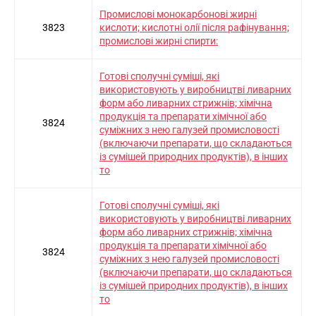
Промислові монокарбонові жирні
3823
кислоти; кислотні олії після рафінування;
промислові жирні спирти:
Готові сполучні суміші, які
використовують у виробництві ливарних
форм або ливарних стрижнів; хімічна
продукція та препарати хімічної або
3824
суміжних з нею галузей промисловості
(включаючи препарати, що складаються
із сумішей природних продуктів), в інших
то
Готові сполучні суміші, які
використовують у виробництві ливарних
форм або ливарних стрижнів; хімічна
продукція та препарати хімічної або
3824
суміжних з нею галузей промисловості
(включаючи препарати, що складаються
із сумішей природних продуктів), в інших
то