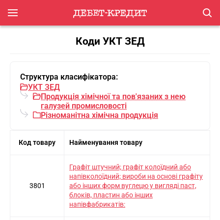
Коди УКТ ЗЕД
Структура класифікатора:
УКТ ЗЕД
Продукцiя хiмiчної та пов'язаних з нею
галузей промисловостi
Рiзноманiтна хiмiчна продукцiя
Код товару
Найменування товару
Графіт штучний; графіт колоїдний або
напівколоїдний; вироби на основі графіту
3801
або інших форм вуглецю у вигляді паст,
блоків, пластин або інших
напівфабрикатів: