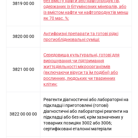
без вмісту нафти або нафтопродуктів,
3819 00 00
одержаних із бітумінозних мінералів, або
із вмістом нафти чи нафтопродуктів менш
як 70 мас. %:
Антифризні препарати та готові рідкі
3820 00 00
протиобліднювальні суміші:
Середовища культуральні, готові для
вирощування чи підтримання
життєдіяльності мікроорганізмів
3821 00 00
(включаючи віруси та їм подібні) або
рослинних, людських чи тваринних
клітин:
Реагенти діагностичні або лабораторні на
підкладці і приготовлені (готові)
діагностичні або лабораторні реагенти на
3822 00 00 00
підкладці або без неї, крім зазначених у
товарних позиціях 3002 або 3006;
сертифіковані еталонні матеріали