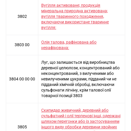
Вугілля активоване; продукція
мінеральна природна активована;
3802
вугілля тваринного походження,
включаючи використане тваринне
вугілля:
Олія талова, рафінована або
3803 00
нерафінована:
Луг, що залишається від виробництва
деревної целюлози, концентрований або
неконцентрований, з вилученими або
3804 00 00 00
невилученими цукрами, підданий чи не
підданий хімічній обробці, включаючи
сульфонати лігніну, крім талової олії
товарної позиції 3803
Скипидар живичний, деревний або
сульфатний і олії терпенові інші, одержані
шляхом перегонки або із застосуванням
3805
іншого виду обробки деревини хвойних