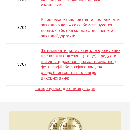
кіноплівки:
Кіноплівка, експонована та проявлена, із
звуковою доріжкою або без звукової
3706
доріжки, або яка складається лише із
звукової доріжки:
Фотохімікати (крім лаків, клеїв, клеїльних
препаратів (адгезивів) тощо); продукти
незмішані, дозовані для застосування у
3707
фотографії або розфасовані для
роздрібної торгівлі і готові до
використання:
Повернутися до списку кодів