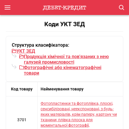
Коди УКТ ЗЕД
Структура класифікатора:
УКТ ЗЕД
Продукцiя хiмiчної та пов'язаних з нею
галузей промисловостi
Фотографiчнi або кiнематографiчнi
товари
Код товару
Найменування товару
Фотопластинки та фотоплівка, плоскі,
сенсибілізовані, неекспоновані, з будь-
яких матеріалів, крім паперу, картону чи
3701
тканини; плівка плоска для
моментальної фотографії,