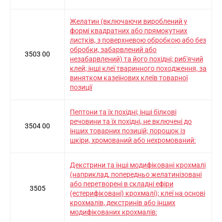
Желатин (включаючи вироблений у
формі квадратних або прямокутних
листків, з поверхневою обробкою або без
обробки, забарвлений або
3503 00
незабарвлений) та його похідні; риб'ячий
клей; інші клеї тваринного походження, за
винятком казеїнових клеїв товарної
позиції
Пептони та їх похідні; інші білкові
речовини та їх похідні, не включені до
3504 00
інших товарних позицій; порошок із
шкіри, хромований або нехромований:
Декстрини та інші модифіковані крохмалі
(наприклад, попередньо желатинізовані
або перетворені в складні ефіри
3505
(естерифіковані) крохмалі); клеї на основі
крохмалів, декстринів або інших
модифікованих крохмалів: