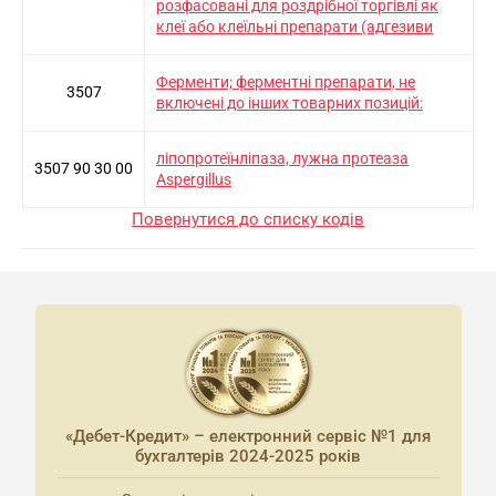
розфасовані для роздрібної торгівлі як
клеї або клеїльні препарати (адгезиви
Ферменти; ферментні препарати, не
3507
включені до інших товарних позицій:
ліпопротеїнліпаза, лужна протеаза
3507 90 30 00
Aspergillus
Повернутися до списку кодів
«Дебет-Кредит» – електронний сервіс №1 для
бухгалтерів 2024-2025 років