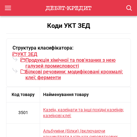
Коди УКТ ЗЕД
Структура класифікатора:
УКТ ЗЕД
Продукцiя хiмiчної та пов'язаних з нею
галузей промисловостi
Бiлковi речовини; модифiкованi крохмалi;
клеї; ферменти
Код товару
Найменування товару
Казеїн, казеїнати та інші похідні казеїнів;
3501
казеїнові клеї:
Альбуміни (білки) (включаючи
концентрати з кількох сироваткових