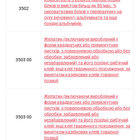
білків із вмістом більш як 80 мас. %
3502
сироваткових білків у перерахунку на
суху речовину); альбумінати та інші
похідні альбумінів:
Желатин (включаючи вироблений у
формі квадратних або прямокутних
листків, з поверхневою обробкою або без
обробки, забарвлений або
3503 00
незабарвлений) та його похідні; риб'ячий
клей; інші клеї тваринного походження, за
винятком казеїнових клеїв товарної
позиції
Желатин (включаючи вироблений у
формі квадратних або прямокутних
листків, з поверхневою обробкою або без
обробки, забарвлений або
3503 00
незабарвлений) та його похідні; риб'ячий
клей; інші клеї тваринного походження, за
винятком казеїнових клеїв товарної
позиції