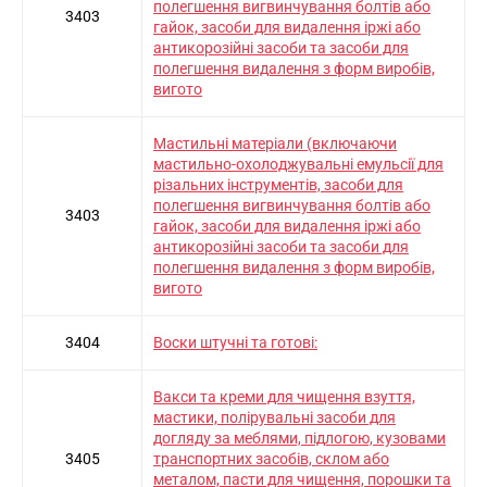
полегшення вигвинчування болтів або
3403
гайок, засоби для видалення іржі або
антикорозійні засоби та засоби для
полегшення видалення з форм виробів,
вигото
Мастильні матеріали (включаючи
мастильно-охолоджувальні емульсії для
різальних інструментів, засоби для
полегшення вигвинчування болтів або
3403
гайок, засоби для видалення іржі або
антикорозійні засоби та засоби для
полегшення видалення з форм виробів,
вигото
3404
Воски штучні та готові:
Вакси та креми для чищення взуття,
мастики, полірувальні засоби для
догляду за меблями, підлогою, кузовами
3405
транспортних засобів, склом або
металом, пасти для чищення, порошки та