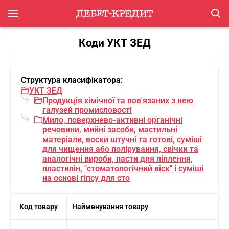
Коди УКТ ЗЕД
Структура класифікатора:
УКТ ЗЕД
Продукцiя хiмiчної та пов'язаних з нею
галузей промисловостi
Мило, поверхнево-активнi органiчнi
речовини, мийнi засоби, мастильнi
матерiали, воски штучнi та готовi, сумiшi
для чищення або полiрування, свiчки та
аналогiчнi вироби, пасти для лiплення,
пластилiн, "стоматологiчний вiск" i сумiшi
на основi гiпсу для сто
Код товару
Найменування товару