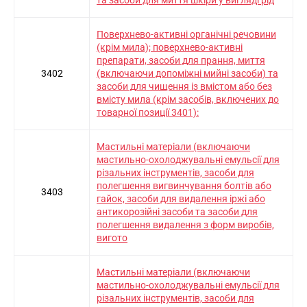
та засоби для миття шкіри у вигляді рід
Поверхнево-активні органічні речовини
(крім мила); поверхнево-активні
препарати, засоби для прання, миття
3402
(включаючи допоміжні мийні засоби) та
засоби для чищення із вмістом або без
вмісту мила (крім засобів, включених до
товарної позиції 3401):
Мастильні матеріали (включаючи
мастильно-охолоджувальні емульсії для
різальних інструментів, засоби для
полегшення вигвинчування болтів або
3403
гайок, засоби для видалення іржі або
антикорозійні засоби та засоби для
полегшення видалення з форм виробів,
вигото
Мастильні матеріали (включаючи
мастильно-охолоджувальні емульсії для
різальних інструментів, засоби для