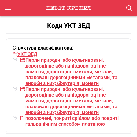
Коди УКТ ЗЕД
Структура класифікатора:
УКТ ЗЕД
Перли природнi або культивованi,
дорогоцiнне або напiвдорогоцiнне
камiння, дорогоцiннi метали, метали,
плакованi дорогоцiнними металами, та
вироби з них; бiжутерiя; монети
Перли природнi або культивованi,
дорогоцiнне або напiвдорогоцiнне
камiння, дорогоцiннi метали, метали,
плакованi дорогоцiнними металами, та
вироби з них; бiжутерiя; монети
позолочені, покриті сріблом або покриті
гальванічним способом платиною