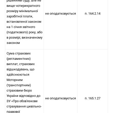
рішенням суду, але не
вище чотирикратного
розміру мінімальної
не оподатковується
п. 164.2.14
заробітної плати,
встановленої законом
на 1 січня звітного
(податкового) року, або
в розмірі, визначеному
законом
Сума страхових
(регламентних)
виплат, страхових
відшкодувань, що
здійснюються
Моторним
(транспортним)
страховим бюро
України відповідно до
не оподатковується
п. 165.1.27
ЗУ «Про обов'язкове
страхування цивільно-
правової