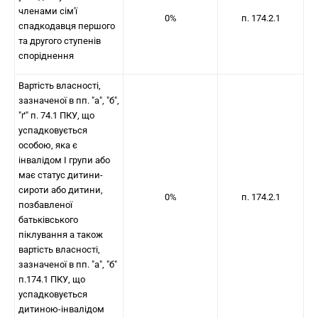
членами сім'ї
0%
п. 174.2.1
спадкодавця першого
та другого ступенів
споріднення
Вартість власності,
зазначеної в пп. "а", "б",
"ґ" п. 74.1 ПКУ, що
успадковується
особою, яка є
інвалідом I групи або
має статус дитини-
сироти або дитини,
0%
п. 174.2.1
позбавленої
батьківського
піклування а також
вартість власності,
зазначеної в пп. "а", "б"
п.174.1 ПКУ, що
успадковується
дитиною-інвалідом