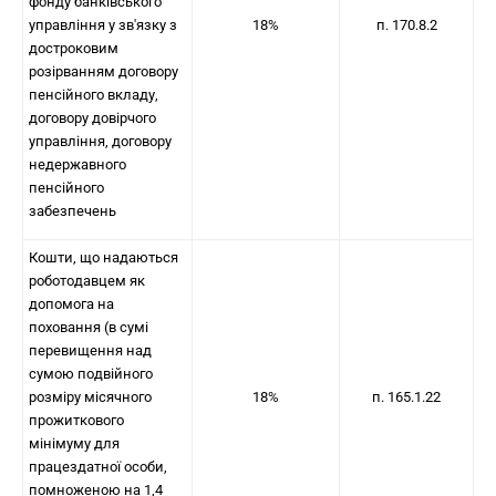
фонду банківського
управління у зв'язку з
18%
п. 170.8.2
достроковим
розірванням договору
пенсійного вкладу,
договору довірчого
управління, договору
недержавного
пенсійного
забезпечень
Кошти, що надаються
роботодавцем як
допомога на
поховання (в сумі
перевищення над
сумою подвійного
розміру місячного
18%
п. 165.1.22
прожиткового
мінімуму для
працездатної особи,
помноженою на 1,4