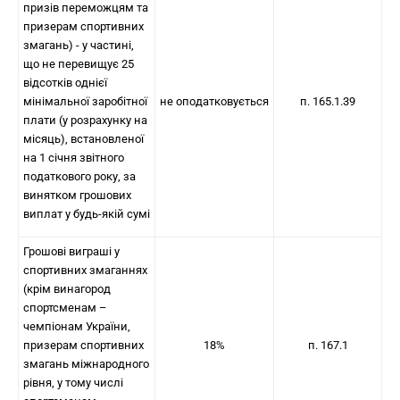
призів переможцям та
призерам спортивних
змагань) - у частині,
що не перевищує 25
відсотків однієї
мінімальної заробітної
не оподатковується
п. 165.1.39
плати (у розрахунку на
місяць), встановленої
на 1 січня звітного
податкового року, за
винятком грошових
виплат у будь-якій сумі
Грошові виграші у
спортивних змаганнях
(крім винагород
спортсменам –
чемпіонам України,
призерам спортивних
18%
п. 167.1
змагань міжнародного
рівня, у тому числі