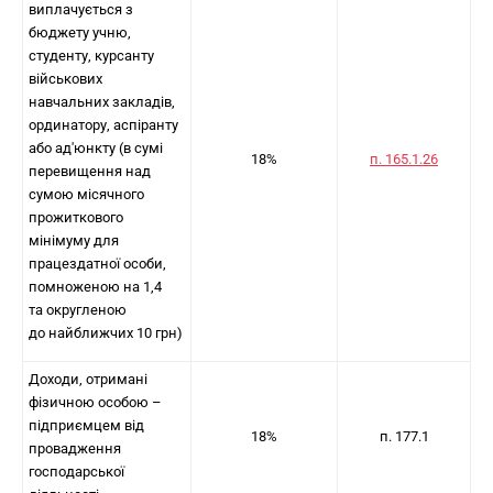
виплачується з
бюджету учню,
студенту, курсанту
військових
навчальних закладів,
ординатору, аспіранту
або ад'юнкту (в сумі
18%
п. 165.1.26
перевищення над
сумою місячного
прожиткового
мінімуму для
працездатної особи,
помноженою на 1,4
та округленою
до найближчих 10 грн)
Доходи, отримані
фізичною особою –
підприємцем від
18%
п. 177.1
провадження
господарської