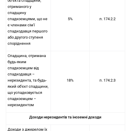
об’єкта спадщини,
отриманого у
спадщину
спадкоємцями, що не
5%
п. 174.2.2
є членами сім'ї
спадкодавця першого
або другого ступеня
споріднення
Спадщина, отримана
будь-яким
спадкоємцем від
спадкодавця –
нерезидента, та будь-
18%
п. 174.2.3
який об'єкт спадщини,
що успадковується
спадкоємцем –
нерезидентом
Доходи нерезидентів та іноземні доходи
Доходи з джерелом їх