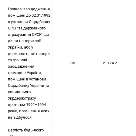
Грошові заощадження,
поміщені до 02.01.1992
в установи Ощадбанку
СРСР та державного
страхування СРСР, що
діяли на території
України, або у
державні цінні папери,
та грошові
0%
п. 174.2.1
заощадження
громадян України,
поміщені в установи
Ощадбанку України та
колишнього
Укрдержстраху
протягом 1992–1994
років, погашення яких
не відбулося
Вартість будь-якого