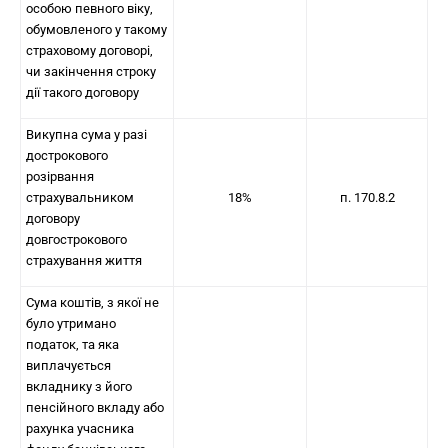
особою певного віку,
обумовленого у такому
страховому договорі,
чи закінчення строку
дії такого договору
Викупна сума у разі
дострокового
розірвання
страхувальником
18%
п. 170.8.2
договору
довгострокового
страхування життя
Сума коштів, з якої не
було утримано
податок, та яка
виплачується
вкладнику з його
пенсійного вкладу або
рахунка учасника