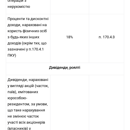
операцій з
нерухомістю
Проценти та дисконтні
доходи, нараховані на
користь фізичних осіб
з будь-яких інших
18%
п. 170.4.3
доходів (окрім тих, що
зазначені у п.170.4.1
ПКУ)
Дивіденди, роялті
Дивіденди, нараховані
у вигляді акцій (часток,
паїв), емітованих
юрособою-
резидентом, за умови,
що таке нарахування
не змінює часток
участі всіх акціонерів
(власників) у