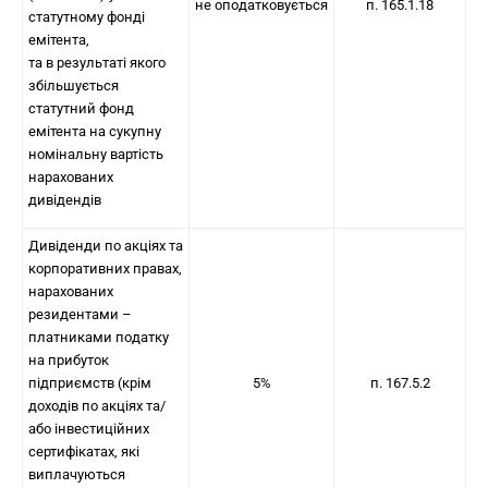
не оподатковується
п. 165.1.18
статутному фонді
емітента,
та в результаті якого
збільшується
статутний фонд
емітента на сукупну
номінальну вартість
нарахованих
дивідендів
Дивіденди по акціях та
корпоративних правах,
нарахованих
резидентами –
платниками податку
на прибуток
підприємств (крім
5%
п. 167.5.2
доходів по акціях та/
або інвестиційних
сертифікатах, які
виплачуються