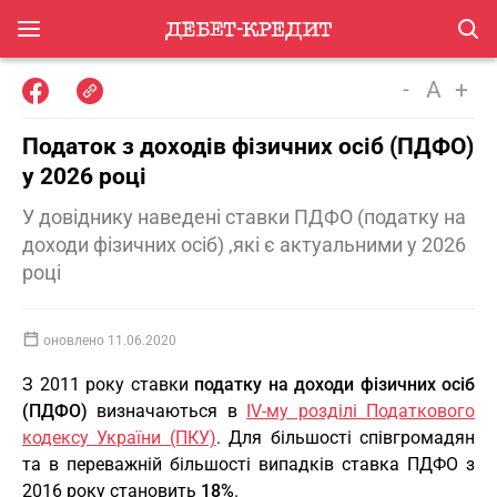
-
A
+
Податок з доходів фізичних осіб (ПДФО)
у 2026 році
У довіднику наведені ставки ПДФО (податку на
доходи фізичних осіб) ,які є актуальними у 2026
році
оновлено 11.06.2020
З 2011 року ставки
податку на доходи фізичних осіб
(ПДФО)
визначаються в
IV-му розділі Податкового
кодексу України (ПКУ)
. Для більшості співгромадян
та в переважній більшості випадків ставка ПДФО з
2016 року становить
18%
.