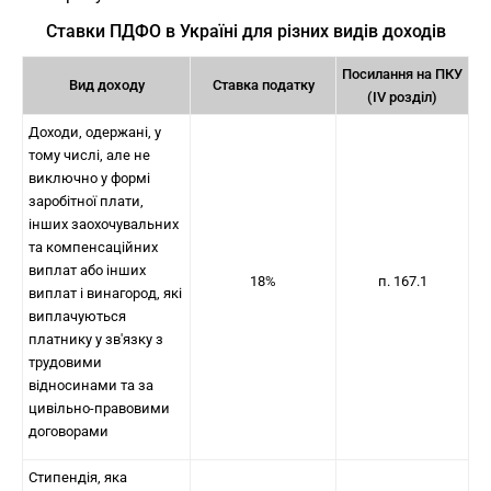
Ставки ПДФО в Україні для різних видів доходів
Посилання на ПКУ
Вид доходу
Ставка податку
(IV розділ)
Доходи, одержані, у
тому числі, але не
виключно у формі
заробітної плати,
інших заохочувальних
та компенсаційних
виплат або інших
18%
п. 167.1
виплат і винагород, які
виплачуються
платнику у зв'язку з
трудовими
відносинами та за
цивільно-правовими
договорами
Стипендія, яка