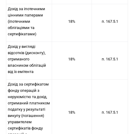
Дохід за іпотечними
цінними паперами
(іпотечними
18%
п. 167.5.1
облігаціями та
сертифікатами)
Дохід у вигляді
відсотків (дисконту),
отриманого
18%
п. 167.5.1
власником облігацій
від їх емітента
Дохід за сертифікатом
фонду операцій з
нерухомістю та дохід,
отриманий платником
податку у результаті
18%
п. 167.5.1
викупу (погашення)
управителем
сертифікатів фонду