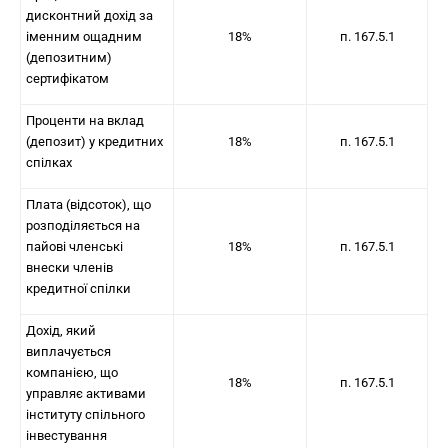
дисконтний дохід за
іменним ощадним
18%
п. 167.5.1
(депозитним)
сертифікатом
Проценти на вклад
(депозит) у кредитних
18%
п. 167.5.1
спілках
Плата (відсоток), що
розподіляється на
пайові членські
18%
п. 167.5.1
внески членів
кредитної спілки
Дохід, який
виплачується
компанією, що
18%
п. 167.5.1
управляє активами
інституту спільного
інвестування