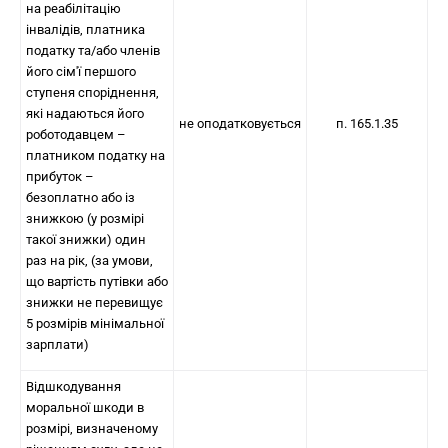
на реабілітацію
інвалідів, платника
податку та/або членів
його сім'ї першого
ступеня споріднення,
які надаються його
не оподатковується
п. 165.1.35
роботодавцем –
платником податку на
прибуток –
безоплатно або із
знижкою (у розмірі
такої знижки) один
раз на рік, (за умови,
що вартість путівки або
знижки не перевищує
5 розмірів мінімальної
зарплати)
Відшкодування
моральної шкоди в
розмірі, визначеному