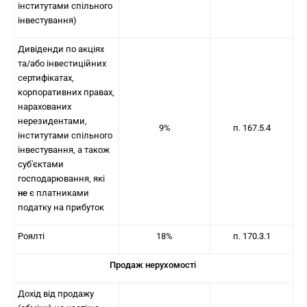
інститутами спільного
інвестування)
Дивіденди по акціях
та/або інвестиційних
сертифікатах,
корпоративних правах,
нарахованих
нерезидентами,
9%
п. 167.5.4
інститутами спільного
інвестування, а також
суб'єктами
господарювання, які
не
є платниками
податку на прибуток
Роялті
18%
п. 170.3.1
Продаж нерухомості
Дохід від продажу