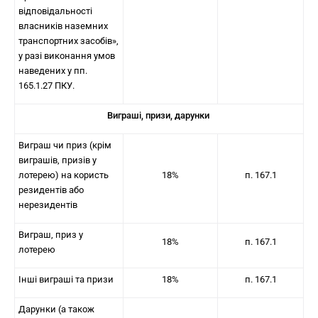
відповідальності
власників наземних
транспортних засобів»,
у разі виконання умов
наведених у пп.
165.1.27 ПКУ.
Виграші, призи, дарунки
Виграш чи приз (крім
виграшів, призів у
лотерею) на користь
18%
п. 167.1
резидентів або
нерезидентів
Виграш, приз у
18%
п. 167.1
лотерею
Інші виграші та призи
18%
п. 167.1
Дарунки (а також