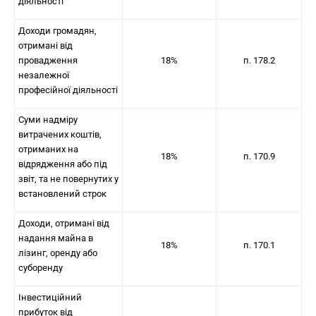
діяльності
Доходи громадян,
отримані від
провадження
18%
п. 178.2
незалежної
професійної діяльності
Суми надміру
витрачених коштів,
отриманих на
18%
п. 170.9
відрядження або під
звіт, та не повернутих у
встановлений строк
Доходи, отримані від
надання майна в
18%
п. 170.1
лізинг, оренду або
суборенду
Інвестиційний
прибуток від