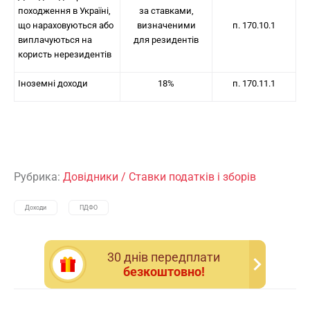
походження в Україні,
за ставками,
що нараховуються або
визначеними
п. 170.10.1
виплачуються на
для резидентів
користь нерезидентів
Іноземні доходи
18%
п. 170.11.1
Рубрика:
Довідники
/
Ставки податків і зборів
Доходи
ПДФО
30 днiв передплати
безкоштовно!