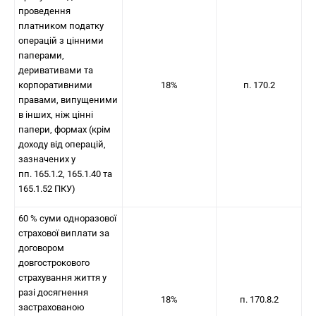
проведення
платником податку
операцій з цінними
паперами,
деривативами та
корпоративними
18%
п. 170.2
правами, випущеними
в інших, ніж цінні
папери, формах (крім
доходу від операцій,
зазначених у
пп. 165.1.2, 165.1.40 та
165.1.52 ПКУ)
60 % суми одноразової
страхової виплати за
договором
довгострокового
страхування життя у
разі досягнення
18%
п. 170.8.2
застрахованою