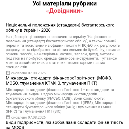
Усі матеріали рубрики
«Довідники»
Національні положення (стандарти) бухгалтерського
обліку в Україні - 2026
На цій сторінці наведено визначення терміну "Національне
положення (стандарт) бухгалтерського обліку", а також повний
перелік та посилання на офіційні тексти НП(С)БО, які регулюють
розрахунок та відображення різних елементів бухобліку, таких як
основні засоби, нематеріальні активи, запаси, дохід, витрати,
податок на прибуток, оренда, фінансові інструменти. Тут також
можна ознайомитись із статтями і коментарями наших
спеціалістів
оновлено 07.08.2026
Міжнародні стандарти фінансової звітності (МСФЗ,
МСБО, тлумачення КТМФЗ, тлумачення ПКТ)
Міжнародні стандарти фінансової звітності – це стандарти та
тлумачення, видані Радою міжнародних стандартів
бухгалтерського обліку (РМСБО, IASB). Вони охоплюють:
Міжнародні стандарти фінансової звітності (IFRS); Міжнародні
стандарти бухгалтерського обліку (IAS); Тлумачення КТМФЗ
(IFRIC) та Тлумачення ПКТ (SIC)
оновлено 07.08.2026
Види підприємств, які зобов'язані складати фінзвітність
за МСФЗ