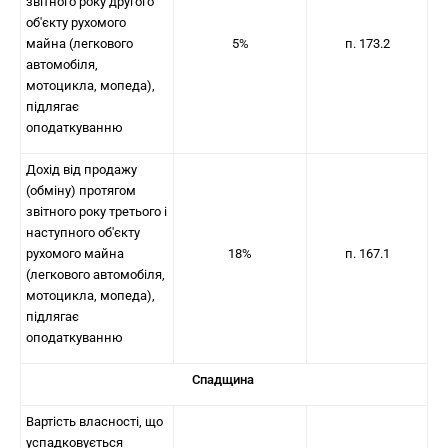
звітного року другого
об'єкту рухомого
майна (легкового
5%
п. 173.2
автомобіля,
мотоцикла, мопеда),
підлягає
оподаткуванню
Дохід від продажу
(обміну) протягом
звітного року третього і
наступного об'єкту
рухомого майна
18%
п. 167.1
(легкового автомобіля,
мотоцикла, мопеда),
підлягає
оподаткуванню
Спадщина
Вартість власності, що
успадковується