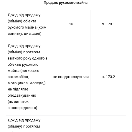
Продаж рухомого майна
Дохід від продажу
(обміну) об’єкта
5%
п. 173.1
рухомого майна (крім
винятку, див. далі)
Дохід від продажу
(обміну) протягом
звітного року одного з
об'єктів рухомого
майна (легкового
автомобіля,
не оподатковується
п. 173.2
мотоцикла, мопеда,)
не
підлягає
оподаткуванню
(як виняток
з попереднього)
Дохід від продажу
(обміну) протягом