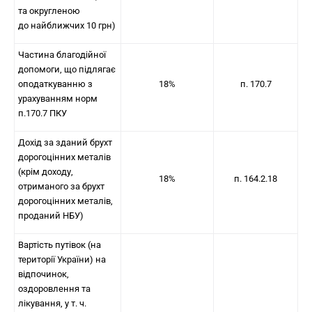
та округленою
до найближчих 10 грн)
Частина благодійної
допомоги, що підлягає
оподаткуванню з
18%
п. 170.7
урахуванням норм
п.170.7 ПКУ
Дохід за зданий брухт
дорогоцінних металів
(крім доходу,
18%
п. 164.2.18
отриманого за брухт
дорогоцінних металів,
проданий НБУ)
Вартість путівок (на
території України) на
відпочинок,
оздоровлення та
лікування, у т. ч.