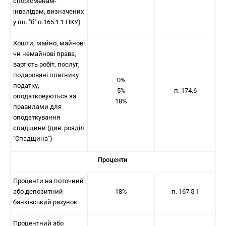
спортсменам-
інвалідам, визначених
у пп. "б" п.165.1.1 ПКУ)
Кошти, майно, майнові
чи немайнові права,
вартість робіт, послуг,
подаровані платнику
0%
податку,
5%
п. 174.6
оподатковуються за
18%
правилами для
оподаткування
спадщини (див. розділ
"Спадщина")
Проценти
Проценти на поточний
або депозитний
18%
п. 167.5.1
банківський рахунок
Процентний або