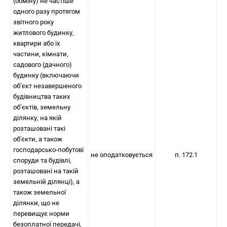
(обміну) не частіше
одного разу протягом
звітного року
житлового будинку,
квартири або їх
частини, кімнати,
садового (дачного)
будинку (включаючи
об’єкт незавершеного
будівництва таких
об’єктів, земельну
ділянку, на якій
розташовані такі
об'єкти, а також
господарсько-побутові
не оподатковується
п. 172.1
споруди та будівлі,
розташовані на такій
земельній ділянці), а
також земельної
ділянки, що не
перевищує норми
безоплатної передачі,