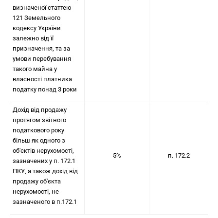
визначеної статтею
121 Земельного
кодексу України
залежно від її
призначення, та за
умови перебування
такого майна у
власності платника
податку понад 3 роки
Дохід від продажу
протягом звітного
податкового року
більш як одного з
об'єктів нерухомості,
5%
п. 172.2
зазначених у п. 172.1
ПКУ, а також дохід від
продажу об'єкта
нерухомості, не
зазначеного в п.172.1