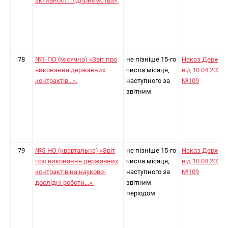
активності підприємства».
78
№1-ПО (місячна) «Звіт про
не пізніше 15-го
Наказ Держст
виконання державних
числа місяця,
від 10.04.2024
контрактів...».
наступного за
№109
звітним
79
№5-НО (квартальна) «Звіт
не пізніше 15-го
Наказ Держст
про виконання державних
числа місяця,
від 10.04.2024
контрактів на науково-
наступного за
№109
дослідні роботи...».
звітним
періодом