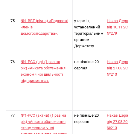
75
№1-ВВТ (річна) «Подорожі
у термін,
Наказ Держст
членів
установлений
від 10.11.2022
домогосподарства».
територіальним
№279
органом
Держстату
76
№1-РСО (вд) (1 раз на
не пізніше 20
Наказ Держст
рік) «Анкета обстеження
серпня
від 27.08.2024
економічної діяльності
№213
підприємства».
77
№1-РСО (актив) (1 раз на
не пізніше 20
Наказ Держст
рік) «Анкета обстеження
вересня
від 27.08.2024
стану економічної
№213