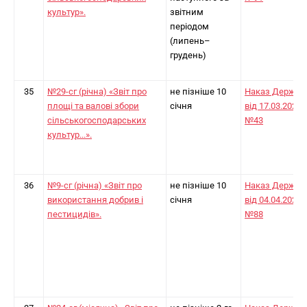
культур».
звітним
періодом
(липень–
грудень)
35
№29-сг (річна) «Звіт про
не пізніше 10
Наказ Держст
площі та валові збори
січня
від 17.03.2025
сільськогосподарських
№43
культур...».
36
№9-сг (річна) «Звіт про
не пізніше 10
Наказ Держст
використання добрив і
січня
від 04.04.2024
пестицидів».
№88