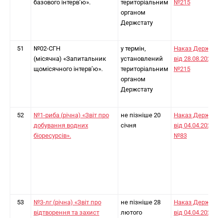
базового інтерв’ю».
територіальним
№215
органом
Держстату
51
№02-СГН
у термін,
Наказ Держст
(місячна) «Запитальник
установлений
від 28.08.2024
щомісячного інтерв’ю».
територіальним
№215
органом
Держстату
52
№1-риба (річна) «Звіт про
не пізніше 20
Наказ Держст
добування водних
січня
від 04.04.2024
біоресурсів».
№83
53
№3-лг (річна) «Звіт про
не пізніше 28
Наказ Держст
відтворення та захист
лютого
від 04.04.2024