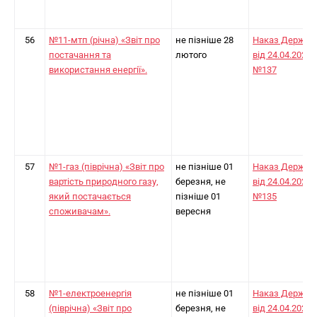
56
№11-мтп (річна) «Звіт про
не пізніше 28
Наказ Держст
постачання та
лютого
від 24.04.2024
використання енергії».
№137
57
№1-газ (піврічна) «Звіт про
не пізніше 01
Наказ Держст
вартість природного газу,
березня, не
від 24.04.2024
який постачається
пізніше 01
№135
споживачам».
вересня
58
№1-електроенергія
не пізніше 01
Наказ Держст
(піврічна) «Звіт про
березня, не
від 24.04.2024