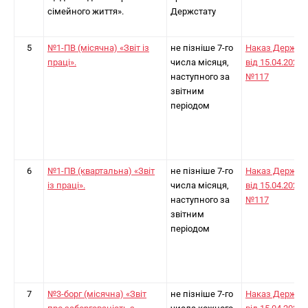
сімейного життя».
Держстату
5
№1-ПВ (місячна) «Звіт із
не пізніше 7-го
Наказ Держст
праці».
числа місяця,
від 15.04.2024
наступного за
№117
звітним
періодом
6
№1-ПВ (квартальна) «Звіт
не пізніше 7-го
Наказ Держст
із праці».
числа місяця,
від 15.04.2024
наступного за
№117
звітним
періодом
7
№3-борг (місячна) «Звіт
не пізніше 7-го
Наказ Держст