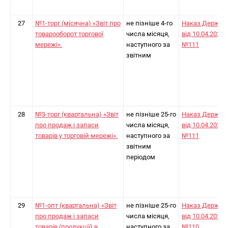
27
№1-торг (місячна) «Звіт про
не пізніше 4-го
Наказ Держст
товарооборот торгової
числа місяця,
від 10.04.2024
мережі».
наступного за
№111
звітним
28
№3-торг (квартальна) «Звіт
не пізніше 25-го
Наказ Держст
про продаж і запаси
числа місяця,
від 10.04.2024
товарів у торговій мережі».
наступного за
№111
звітним
періодом
29
№1-опт (квартальна) «Звіт
не пізніше 25-го
Наказ Держст
про продаж і запаси
числа місяця,
від 10.04.2024
товарів (продукції) в
наступного за
№110