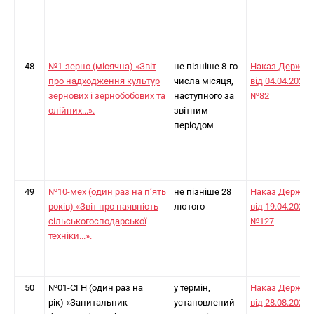
48
№1-зерно (місячна) «Звіт
не пізніше 8-го
Наказ Держст
про надходження культур
числа місяця,
від 04.04.2024
зернових і зернобобових та
наступного за
№82
олійних...».
звітним
періодом
49
№10-мех (один раз на п’ять
не пізніше 28
Наказ Держст
років) «Звіт про наявність
лютого
від 19.04.2024
сільськогосподарської
№127
техніки...».
50
№01-СГН (один раз на
у термін,
Наказ Держст
рік) «Запитальник
установлений
від 28.08.2024