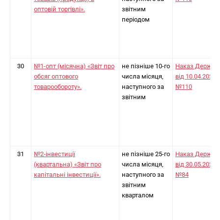
оптовій торгівлі».
звітним
періодом
30
№1-опт (місячна) «Звіт про
не пізніше 10-го
Наказ Держст
обсяг оптового
числа місяця,
від 10.04.2024
товарообороту».
наступного за
№110
звітним
31
№2-інвестиції
не пізніше 25-го
Наказ Держст
(квартальна) «Звіт про
числа місяця,
від 30.05.2025
капітальні інвестиції».
наступного за
№84
звітним
кварталом