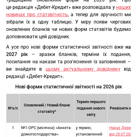
це редакція «Дебет-Кредит» вже розповідала у
наших
новинах про статзвітність
, а тепер для зручності ми
зібрали їх в одну таблицю. У міру появи чергових
оновлених бланків чи нових форм статзвітів будемо
доповнювати цей довідник.
А усе про нові форми статистичної звітності вже
на
2027 рік
– зразки бланків, терміни їх подання,
посилання на накази та роз'яснення із заповнення –
ви знайдете в
цьому актуальному довіднику
від
редакції «Дебет-Кредит».
Нові форми статистичної звітності на 2026 рік
Термін першого
Оновлений / Новий бланк
№з/п
подання нового
Реквізити нак
статзвіту*
звіту
1
№1-ОРС (місячна) «Анкета
у термін,
Наказ Держст
домогосподарства».
установлений
від 25.07.2025