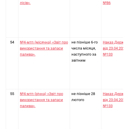
лісів».
№86
54
№4-мтп (місячна) «Звіт про
не пізніше 6-го
Наказ Держст
використання та запаси
числа місяця,
від 23.04.2024
палива».
наступного за
№133
звітним
55
№4-мтп (річна) «Звіт про
не пізніше 28
Наказ Держст
використання та запаси
лютого
від 23.04.2024
палива».
№133