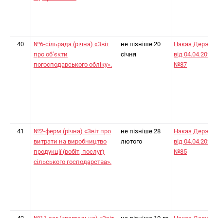
40
№6-сільрада (річна) «Звіт
не пізніше 20
Наказ Держст
про об’єкти
січня
від 04.04.2024
погосподарського обліку».
№87
41
№2-ферм (річна) «Звіт про
не пізніше 28
Наказ Держст
витрати на виробництво
лютого
від 04.04.2024
продукції (робіт, послуг)
№85
сільського господарства».