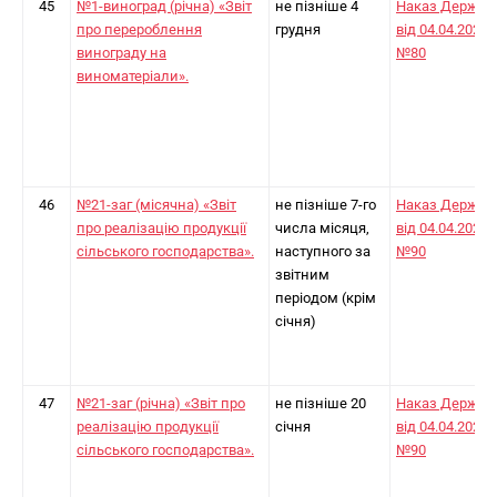
45
№1-виноград (річна) «Звіт
не пізніше 4
Наказ Держст
про перероблення
грудня
від 04.04.2024
винограду на
№80
виноматеріали».
46
№21-заг (місячна) «Звіт
не пізніше 7-го
Наказ Держст
про реалізацію продукції
числа місяця,
від 04.04.2024
сільського господарства».
наступного за
№90
звітним
періодом (крім
січня)
47
№21-заг (річна) «Звіт про
не пізніше 20
Наказ Держст
реалізацію продукції
січня
від 04.04.2024
сільського господарства».
№90