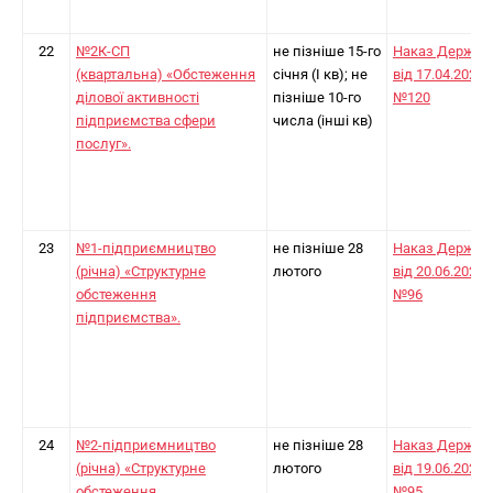
22
№2К-СП
не пізніше 15-го
Наказ Держст
(квартальна) «Обстеження
січня (I кв); не
від 17.04.2024
ділової активності
пізніше 10-го
№120
підприємства сфери
числа (інші кв)
послуг».
23
№1-підприємництво
не пізніше 28
Наказ Держст
(річна) «Структурне
лютого
від 20.06.2025
обстеження
№96
підприємства».
24
№2-підприємництво
не пізніше 28
Наказ Держст
(річна) «Структурне
лютого
від 19.06.2025
обстеження
№95