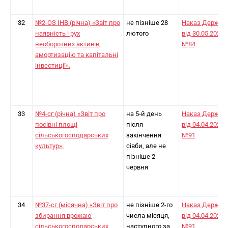
32
№2-ОЗ ІНВ (річна) «Звіт про
не пізніше 28
Наказ Держст
наявність і рух
лютого
від 30.05.2025
необоротних активів,
№84
амортизацію та капітальні
інвестиції».
33
№4-сг (річна) «Звіт про
на 5-й день
Наказ Держст
посівні площі
після
від 04.04.2024
сільськогосподарських
закінчення
№91
культур».
сівби, але не
пізніше 2
червня
34
№37-сг (місячна) «Звіт про
не пізніше 2-го
Наказ Держст
збирання врожаю
числа місяця,
від 04.04.2024
сільськогосподарських
наступного за
№91