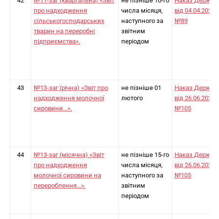
42
№11-заг (квартальна) «Звіт
не пізніше 10-го
Наказ Держст
про надходження
числа місяця,
від 04.04.2024
сільськогосподарських
наступного за
№89
тварин на переробні
звітним
підприємства».
періодом
43
№13-заг (річна) «Звіт про
не пізніше 01
Наказ Держст
надходження молочної
лютого
від 26.06.2025
сировини...».
№105
44
№13-заг (місячна) «Звіт
не пізніше 15-го
Наказ Держст
про надходження
числа місяця,
від 26.06.2025
молочної сировини на
наступного за
№105
перероблення...».
звітним
періодом