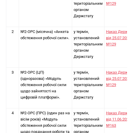
територіальним
№129
органом
Держстату
2
№2-ОРС (місячна) «Анкета
у термін,
Наказ Держст
обстеження робочої сили».
установлений
від 25.07.2025
територіальним
№129
органом
Держстату
3
№2-ОРС (ЦП)
у термін,
Наказ Держст
(одноразова) «Модуль
установлений
від 25.07.2025
обстеження робочої сили
територіальним
№129
щодо зайнятості на
органом
цифровій платформі».
Держстату
4
№2-ОРС (ПРС) (один раз на
у термін,
Наказ Держст
вісім років) «Модуль
установлений
від 11.06.2024
обстеження робочої сили
територіальним
№163
щодо поєднання роботи та
органом