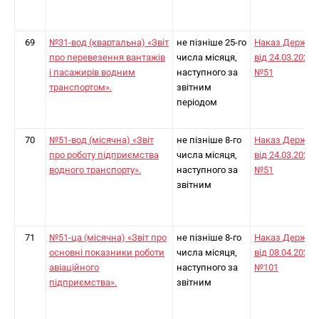
69
№31-вод (квартальна) «Звіт
не пізніше 25-го
Наказ Держст
про перевезення вантажів
числа місяця,
від 24.03.2025
і пасажирів водним
наступного за
№51
транспортом».
звітним
періодом
70
№51-вод (місячна) «Звіт
не пізніше 8-го
Наказ Держст
про роботу підприємства
числа місяця,
від 24.03.2025
водного транспорту».
наступного за
№51
звітним
71
№51-ца (місячна) «Звіт про
не пізніше 8-го
Наказ Держст
основні показники роботи
числа місяця,
від 08.04.2024
авіаційного
наступного за
№101
підприємства».
звітним