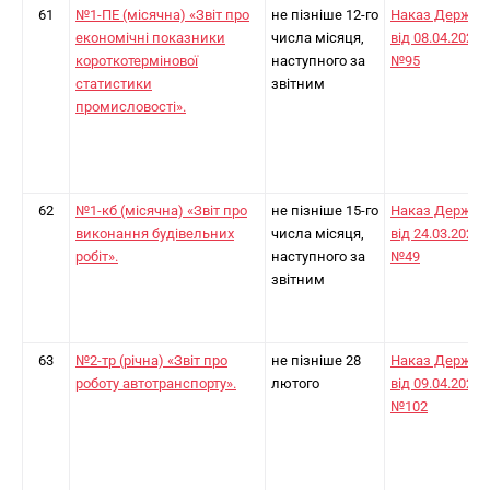
61
№1-ПЕ (місячна) «Звіт про
не пізніше 12-го
Наказ Держст
економічні показники
числа місяця,
від 08.04.2024
короткотермінової
наступного за
№95
статистики
звітним
промисловості».
62
№1-кб (місячна) «Звіт про
не пізніше 15-го
Наказ Держст
виконання будівельних
числа місяця,
від 24.03.2025
робіт».
наступного за
№49
звітним
63
№2-тр (річна) «Звіт про
не пізніше 28
Наказ Держст
роботу автотранспорту».
лютого
від 09.04.2024
№102