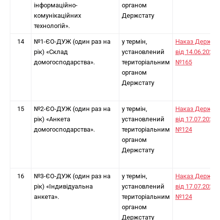
інформаційно-
органом
комунікаційних
Держстату
технологій».
14
№1-ЄО-ДУЖ (один раз на
у термін,
Наказ Держст
рік) «Склад
установлений
від 14.06.2024
домогосподарства».
територіальним
№165
органом
Держстату
15
№2-ЄО-ДУЖ (один раз на
у термін,
Наказ Держст
рік) «Анкета
установлений
від 17.07.2025
домогосподарства».
територіальним
№124
органом
Держстату
16
№3-ЄО-ДУЖ (один раз на
у термін,
Наказ Держст
рік) «Індивідуальна
установлений
від 17.07.2025
анкета».
територіальним
№124
органом
Держстату