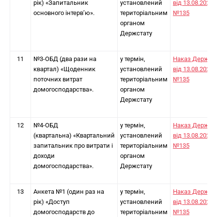
рік) «Запитальник
установлений
від 13.08.2025
основного інтерв’ю».
територіальним
№135
органом
Держстату
11
№3-ОБД (два рази на
у термін,
Наказ Держст
квартал) «Щоденник
установлений
від 13.08.2025
поточних витрат
територіальним
№135
домогосподарства».
органом
Держстату
12
№4-ОБД
у термін,
Наказ Держст
(квартальна) «Квартальний
установлений
від 13.08.2025
запитальник про витрати і
територіальним
№135
доходи
органом
домогосподарства».
Держстату
13
Анкета №1 (один раз на
у термін,
Наказ Держст
рік) «Доступ
установлений
від 13.08.2025
домогосподарств до
територіальним
№135