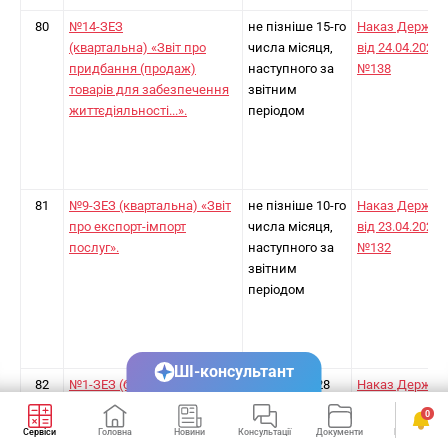
80
№14-ЗЕЗ
не пізніше 15-го
Наказ Держст
(квартальна) «Звіт про
числа місяця,
від 24.04.2024
придбання (продаж)
наступного за
№138
товарів для забезпечення
звітним
життєдіяльності...».
періодом
81
№9-ЗЕЗ (квартальна) «Звіт
не пізніше 10-го
Наказ Держст
про експорт-імпорт
числа місяця,
від 23.04.2024
послуг».
наступного за
№132
звітним
періодом
ШІ-консультант
82
№1-ЗЕЗ (буд)
не пізніше 28
Наказ Держст
(річна) «Розширений звіт
лютого
від 23.04.2024
0
про експорт-імпорт послуг
№131
Сервіси
Головна
Новини
Консультації
Документи
Календар
з будівництва».