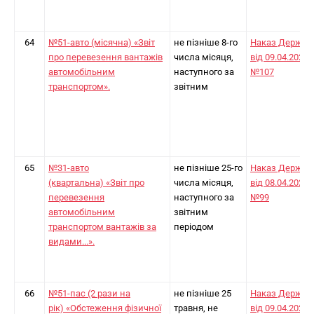
64
№51-авто (місячна) «Звіт
не пізніше 8-го
Наказ Держст
про перевезення вантажів
числа місяця,
від 09.04.2024
автомобільним
наступного за
№107
транспортом».
звітним
65
№31-авто
не пізніше 25-го
Наказ Держст
(квартальна) «Звіт про
числа місяця,
від 08.04.2024
перевезення
наступного за
№99
автомобільним
звітним
транспортом вантажів за
періодом
видами...».
66
№51-пас (2 рази на
не пізніше 25
Наказ Держст
рік) «Обстеження фізичної
травня, не
від 09.04.2024