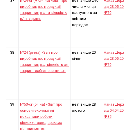
37
№24-сг (місячна) «Звіт про
не пізніше 2-го
Наказ Держст
виробництво продукції
числа місяця,
від 23.05.2025
тваринництва та кількість
наступного за
№79
с/г тварин».
звітним
періодом
38
№24 (річна) «Звіт про
не пізніше 20
Наказ Держст
виробництво продукції
січня
від 23.05.2025
тваринництва, кількість с/г
№79
тварин і забезпечення...».
39
№50-сг (річна) «Звіт про
не пізніше 28
Наказ Держст
основні економічні
лютого
від 04.04.2024
показники роботи
№85
сільськогосподарських
підприємств».