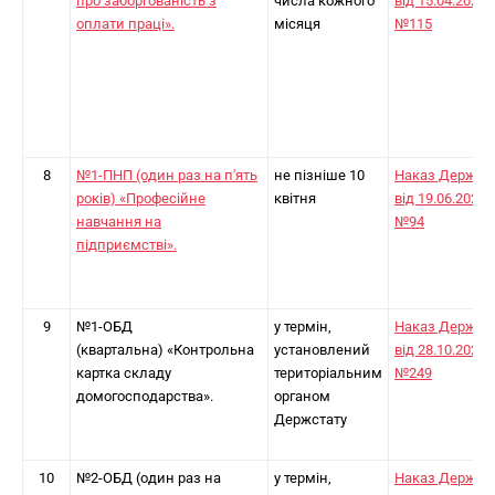
про заборгованість з
числа кожного
від 15.04.2024
оплати праці».
місяця
№115
8
№1-ПНП (один раз на п'ять
не пізніше 10
Наказ Держст
років) «Професійне
квітня
від 19.06.2025
навчання на
№94
підприємстві».
9
№1-ОБД
у термін,
Наказ Держст
(квартальна) «Контрольна
установлений
від 28.10.2024
картка складу
територіальним
№249
домогосподарства».
органом
Держстату
10
№2-ОБД (один раз на
у термін,
Наказ Держст