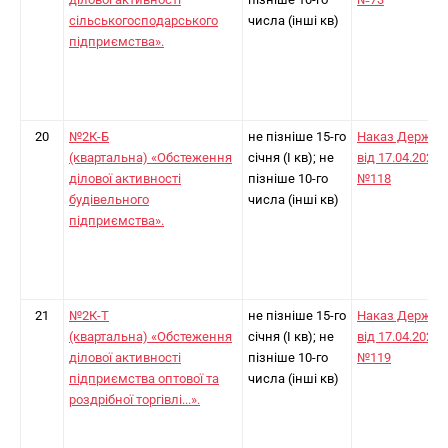
сільськогосподарського
числа (інші кв)
підприємства».
20
№2К-Б
не пізніше 15-го
Наказ Держст
(квартальна) «Обстеження
січня (I кв); не
від 17.04.2024
ділової активності
пізніше 10-го
№118
будівельного
числа (інші кв)
підприємства».
21
№2К-Т
не пізніше 15-го
Наказ Держст
(квартальна) «Обстеження
січня (I кв); не
від 17.04.2024
ділової активності
пізніше 10-го
№119
підприємства оптової та
числа (інші кв)
роздрібної торгівлі...».