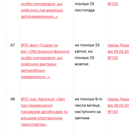
особи-підприємця, що
пізніше 25
№105
здійснює пасажирські
листопада
автоперевезення...».
67
№51-вант (2 рази на
не пізніше 25
Наказ Держст
рік) «Обстеження фізичної
квітня, не
від 09.04.2024
особи-підприємця, що
пізніше 25
№105
здійснює вантажні
жовтня
автомобільні
перевезення...».
68
№51-пас (місячна) «Звіт
не пізніше 8-го
Наказ Держст
про перевезення
числа місяця,
від 08.04.2024
пасажирів автобусами та
наступного за
№100
міським електричним
звітним
транспортом».