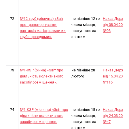
72
№12-труб (місячна) «Звіт
не пізніше 12-го
Наказ Держст
про транспортування
числа місяця,
від 08.04.2024
вантажів магістральними
наступного за
№98
трубопроводами».
звітним
73
№1-КЗР (річна) «Звіт про
не пізніше 28
Наказ Держст
діяльність колективного
лютого
від 15.04.2024
засобу розміщення».
№116
74
№1-КЗР (місячна) «Звіт про
не пізніше 15-го
Наказ Держст
діяльність колективного
числа місяця,
від 24.03.2025
засобу розміщення».
наступного за
№47
звітним