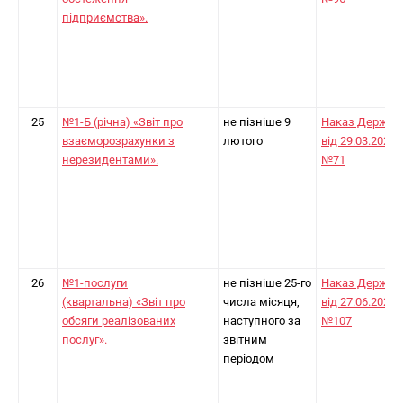
підприємства».
25
№1-Б (річна) «Звіт про
не пізніше 9
Наказ Держст
взаєморозрахунки з
лютого
від 29.03.2024
нерезидентами».
№71
26
№1-послуги
не пізніше 25-го
Наказ Держст
(квартальна) «Звіт про
числа місяця,
від 27.06.2025
обсяги реалізованих
наступного за
№107
послуг».
звітним
періодом