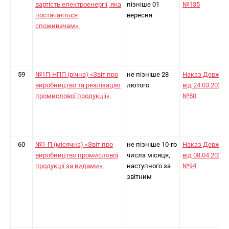
вартість електроенергії, яка
пізніше 01
№135
постачається
вересня
споживачам».
59
№1П-НПП (річна) «Звіт про
не пізніше 28
Наказ Держст
виробництво та реалізацію
лютого
від 24.03.2025
промислової продукції».
№50
60
№1-П (місячна) «Звіт про
не пізніше 10-го
Наказ Держст
виробництво промислової
числа місяця,
від 08.04.2024
продукції за видами».
наступного за
№94
звітним