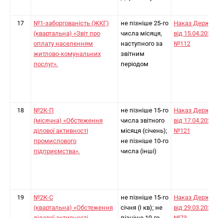
17
№1-заборгованість (ЖКГ)
не пізніше 25-го
Наказ Держст
(квартальна) «Звіт про
числа місяця,
від 15.04.2024
оплату населенням
наступного за
№112
житлово-комунальних
звітним
послуг».
періодом
18
№2К-П
не пізніше 15-го
Наказ Держст
(місячна) «Обстеження
числа звітного
від 17.04.2024
ділової активності
місяця (січень);
№121
промислового
не пізніше 10-го
підприємства».
числа (інші)
19
№2К-С
не пізніше 15-го
Наказ Держст
(квартальна) «Обстеження
січня (I кв); не
від 29.03.2024
ділової активності
пізніше 10-го
№73