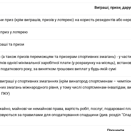
Виграші, призи, дар
чи приз (крім виграшів, призів у лотерею) на користь резидентів або не
 приз у лотерею
граші та призи
 (а також призів переможцям та призерам спортивних змагань) - у част
тків однієї мінімальної заробітної плати (у розрахунку на місяць), встанов
 податкового року, за винятком грошових виплат у будь-якій сумі
 виграші у спортивних змаганнях (крім винагород спортсменам – чемпіо
них змагань міжнародного рівня, у тому числі спортсменам-інвалідам, ви
1 ПКУ)
айно, майнові чи немайнові права, вартість робіт, послуг, подаровані пл
овуються за правилами для оподаткування спадщини (див. розділ "Спа
Проценти