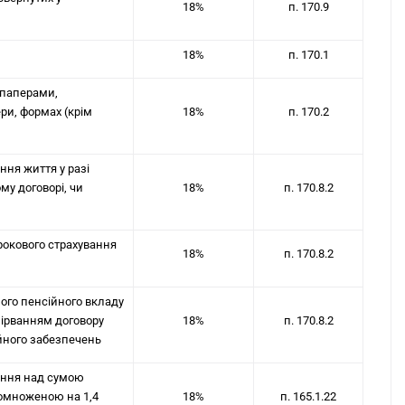
18%
п. 170.9
18%
п. 170.1
 паперами,
ри, формах (крім
18%
п. 170.2
ння життя у разі
му договорі, чи
18%
п. 170.8.2
рокового страхування
18%
п. 170.8.2
його пенсійного вкладу
зірванням договору
18%
п. 170.8.2
ійного забезпечень
ення над сумою
помноженою на 1,4
18%
п. 165.1.22