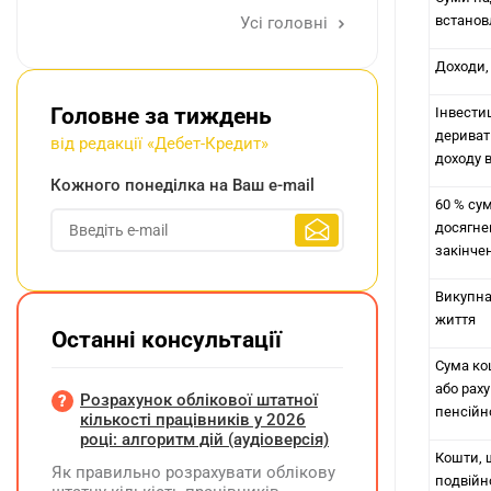
встанов
Усі головні
Доходи,
Головне за тиждень
Інвести
дериват
від редакції «Дебет-Кредит»
доходу в
Кожного понеділка на Ваш e-mail
60 % су
досягне
закінчен
Викупна
життя
Останні консультації
Сума кош
або рах
Розрахунок облікової штатної
пенсійн
кількості працівників у 2026
році: алгоритм дій (аудіоверсія)
Кошти, 
Як правильно розрахувати облікову
подвійн