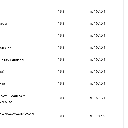
18%
п. 167.5.1
атом
18%
п. 167.5.1
18%
п. 167.5.1
 спілки
18%
п. 167.5.1
 інвестування
18%
п. 167.5.1
ми)
18%
п. 167.5.1
нта
18%
п. 167.5.1
иком податку у
18%
п. 167.5.1
хомістю
нших доходів (окрім
18%
п. 170.4.3