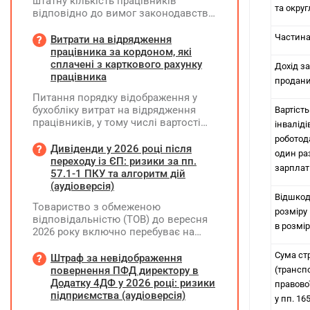
штатну кількість працівників
та окру
відповідно до вимог законодавства
у 2026 році?
Частина
Витрати на відрядження
працівника за кордоном, які
сплачені з карткового рахунку
Дохід за
працівника
продани
Питання порядку відображення у
бухобліку витрат на відрядження
Вартість
працівників, у тому числі вартості
інваліді
проживання в готелі, яке сплачено з
роботод
карткового рахунку працівника та
Дивіденди у 2026 році після
один раз
підтвердження таких операцій
переходу із ЄП: ризики за пп.
зарплат
первинними документами, належать
57.1-1 ПКУ та алгоритм дій
до компетенції Мінфіну
(аудіоверсія)
Відшкод
Товариство з обмеженою
розміру 
відповідальністю (ТОВ) до вересня
в розмі
2026 року включно перебуває на
спрощеній системі оподаткування
Сума ст
(єдиний податок, 3 група, ставка 5%,
Штраф за невідображення
неплатник ПДВ). З 1 жовтня 2026
повернення ПФД директору в
(трансп
року підприємство переходить на
Додатку 4ДФ у 2026 році: ризики
правово
загальну систему оподаткування
підприємства (аудіоверсія)
у пп. 16
(стає платником податку на