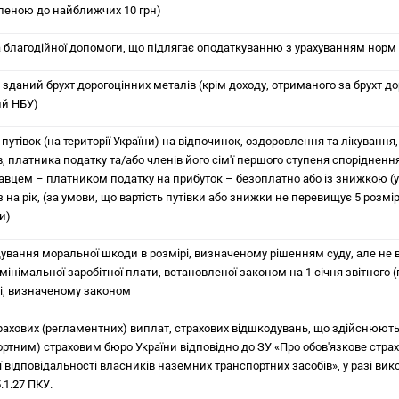
гленою до найближчих 10 грн)
 благодійної допомоги, що підлягає оподаткуванню з урахуванням норм 
 зданий брухт дорогоцінних металів (крім доходу, отриманого за брухт до
й НБУ)
 путівок (на території України) на відпочинок, оздоровлення та лікування, у
в, платника податку та/або членів його сім'ї першого ступеня спорідненн
авцем – платником податку на прибуток – безоплатно або із знижкою (у 
 на рік, (за умови, що вартість путівки або знижки не перевищує 5 розмі
и)
ування моральної шкоди в розмірі, визначеному рішенням суду, але не
мінімальної заробітної плати, встановленої законом на 1 січня звітного (
рі, визначеному законом
рахових (регламентних) виплат, страхових відшкодувань, що здійснюю
ортним) страховим бюро України відповідно до ЗУ «Про обов'язкове стра
ї відповідальності власників наземних транспортних засобів», у разі ви
5.1.27 ПКУ.