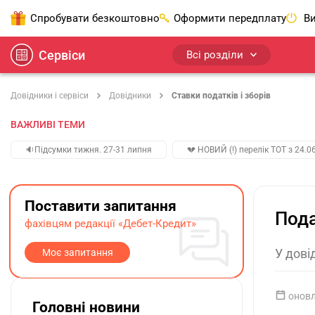
Спробувати безкоштовно
Оформити передплату
Ви
Сервіси
Всі розділи
Довідники і сервіси
Довідники
Ставки податків і зборів
ВАЖЛИВІ ТЕМИ
🔉Підсумки тижня. 27-31 липня
💔 НОВИЙ (!) перелік ТОТ з 24.06
Поставити запитання
Пода
фахівцям редакції «Дебет-Кредит»
У дові
Моє запитання
оновл
Головні новини