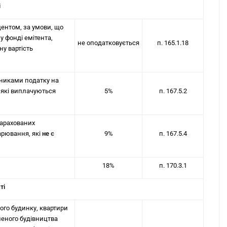
і
дентом, за умови, що
у фонді емітента,
не оподатковується
п. 165.1.18
ну вартість
тниками податку на
, які виплачуються
5%
п. 167.5.2
нарахованих
арювання, які
не
є
9%
п. 167.5.4
18%
п. 170.3.1
ті
вого будинку, квартири
шеного будівництва