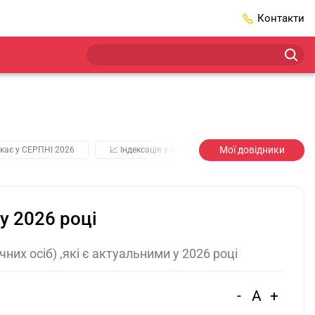
Контакти
Мої довідники
кає у СЕРПНІ 2026
📈 Індексація у СЕРПНІ
2️⃣0️⃣2️⃣7️⃣ Усі клю
у 2026 році
их осіб) ,які є актуальними у 2026 році
-
A
+