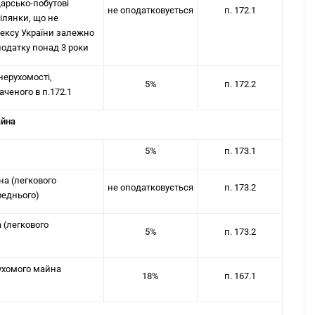
дарсько-побутові
не оподатковується
п. 172.1
ділянки, що не
дексу України залежно
податку понад 3 роки
нерухомості,
5%
п. 172.2
аченого в п.172.1
айна
5%
п. 173.1
на (легкового
не оподатковується
п. 173.2
реднього)
а (легкового
5%
п. 173.2
рухомого майна
18%
п. 167.1