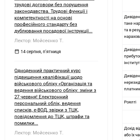
трудові договори без порушення
законодавства. Трудові функції і
Дивіденд
компетентності на основі
таке нар
професійного стандарту без
та в рез
дублювання посадової інструкції...
нарахов
Лектор: Мойсеєнко Т.
Дивіден
14 серпня, пʼятниця
прибуток
інститу
Одноденний практичний курс
Дивіден
підвищення кваліфікації щодо
нерезид
військового обліку «Організація та
платник
ведення військового обліку: зміни з
27 червня! Електронний
Роялті
персональний облік, ведення
списків, е-ВОД, звірки з ТЦК,
повідомлення до ТЦК, штрафи та
помилки...
Дохід ві
Лектор: Мойсеєнко Т.
або їх 