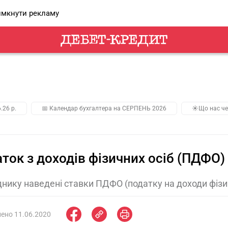
мкнути рекламу
.26 р.
📅 Календар бухгалтера на СЕРПЕНЬ 2026
☀️Що нас че
ток з доходів фізичних осіб (ПДФО) 
днику наведені ставки ПДФО (податку на доходи фізичн
ено 11.06.2020