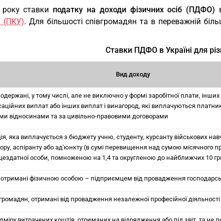
 року ставки
податку на доходи фізичних осіб (ПДФО)
в
и (ПКУ)
. Для більшості співгромадян та в переважній біл
Ставки ПДФО в Україні для різ
Вид доходу
одержані, у тому числі, але не виключно у формі заробітної плати, інши
аційних виплат або інших виплат і винагород, які виплачуються платнику
ми відносинами та за цивільно-правовими договорами
ія, яка виплачується з бюджету учню, студенту, курсанту військових нав
ору, аспіранту або ад'юнкту (в сумі перевищення над сумою місячного 
цездатної особи, помноженою на 1,4 та округленою до найближчих 10 гр
 отримані фізичною особою – підприємцем від провадження господарськ
громадян, отримані від провадження незалежної професійної діяльності
міру витрачених коштів, отриманих на відрядження або під звіт, та не п