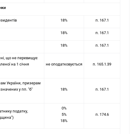
унки
резидентів
18%
п. 167.1
18%
п. 167.1
18%
п. 167.1
ині, що не перевищує
леної на 1 січня
не оподатковується
п. 165.1.39
нам України, призерам
значених у пп. "б"
18%
п. 167.1
0%
атнику податку,
5%
п. 174.6
дщина")
18%