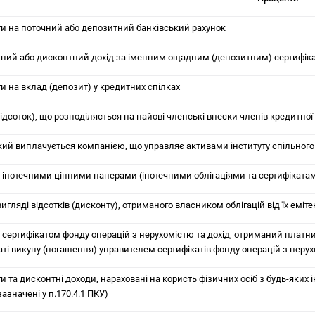
и на поточний або депозитний банківський рахунок
ний або дисконтний дохід за іменним ощадним (депозитним) сертифік
и на вклад (депозит) у кредитних спілках
відсоток), що розподіляється на пайові членські внески членів кредитної
який виплачується компанією, що управляє активами інституту спільного
а іпотечними цінними паперами (іпотечними облігаціями та сертифіката
вигляді відсотків (дисконту), отриманого власником облігацій від їх еміте
а сертифікатом фонду операцій з нерухомістю та дохід, отриманий платн
аті викупу (погашення) управителем сертифікатів фонду операцій з неру
 та дисконтні доходи, нараховані на користь фізичних осіб з будь-яких і
зазначені у п.170.4.1 ПКУ)