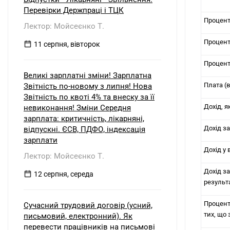
виплачується вже на загальній
Перевірки Держпраці і ТЦК
системі? Які особливості
Процент
Лектор: Мойсеєнко Т.
оподаткування та утримання
податку у джерела виплати
Процент
виникають, якщо материнська
11 серпня, вівторок
компанія є: а) резидентом України;
б) нерезидентом?
Процент
Великі зарплатні зміни! Зарплатна
Плата (
Звітність по-новому з липня! Нова
Звітність по квоті 4% та внеску за її
Дохід, 
невиконання! Зміни Середня
зарплата: критичність, лікарняні,
Дохід з
відпускні. ЄСВ, ПДФО, індексація
зарплати
Дохід у 
Лектор: Мойсеєнко Т.
Дохід з
12 серпня, середа
результ
Проценти
Сучасний трудовий договір (усний,
тих, що 
письмовий, електронний). Як
перевести працівників на письмові