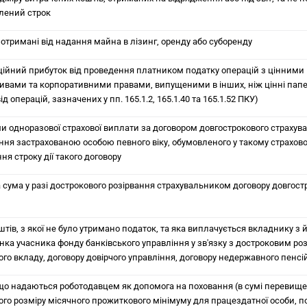
лений строк
 отримані від надання майна в лізинг, оренду або суборенду
ційний прибуток від проведення платником податку операцій з цінними
ивами та корпоративними правами, випущеними в інших, ніж цінні папе
ід операцій, зазначених у пп. 165.1.2, 165.1.40 та 165.1.52 ПКУ)
ми одноразової страхової виплати за договором довгострокового страхува
ння застрахованою особою певного віку, обумовленого у такому страхово
ня строку дії такого договору
 сума у разі дострокового розірвання страхувальником договору довгост
тів, з якої не було утримано податок, та яка виплачується вкладнику з 
унка учасника фонду банківського управління у зв'язку з достроковим ро
ого вкладу, договору довірчого управління, договору недержавного пенс
що надаються роботодавцем як допомога на поховання (в сумі перевищ
ого розміру місячного прожиткового мінімуму для працездатної особи, 