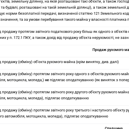
’єктів, земельну ділянку, на якій розташовані такі об'єкти, а також госпо
та будівлі, розташовані на такій земельній ділянці), а також земельної 
ує норми безоплатної передачі, визначеної статтею 121 Земельного ко
призначення, та за умови перебування такого майна у власності платника 
д продажу протягом звітного податкового року більш як одного з об'єктів 
их у п. 172.1 ПКУ, а також дохід від продажу об'єкта нерухомості, не зазн
Продаж рухомого м
д продажу (обміну) об’єкта рухомого майна (крім винятку, див. далі)
д продажу (обміну) протягом звітного року одного з об'єктів рухомого май
іля, мотоцикла, мопеда,)
не
підлягає оподаткуванню (як виняток з попе
д продажу (обміну) протягом звітного року другого об'єкту рухомого майн
іля, мотоцикла, мопеда), підлягає оподаткуванню
д продажу (обміну) протягом звітного року третього і наступного об'єкту 
ого автомобіля, мотоцикла, мопеда), підлягає оподаткуванню
Спадщина