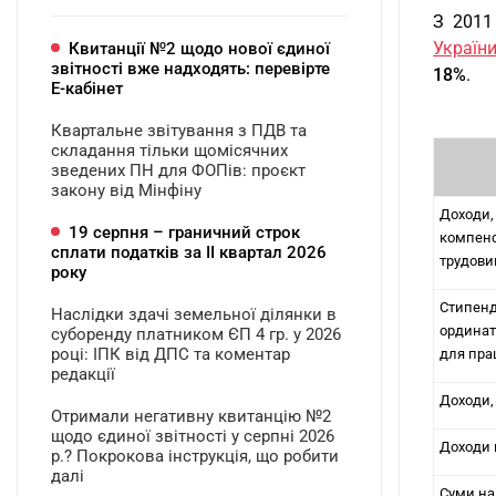
З 2011
Україн
Квитанції №2 щодо нової єдиної
звітності вже надходять: перевірте
18%
.
Е-кабінет
Квартальне звітування з ПДВ та
складання тільки щомісячних
зведених ПН для ФОПів: проєкт
закону від Мінфіну
Доходи, 
19 серпня – граничний строк
компенс
сплати податків за ІI квартал 2026
трудови
року
Стипенд
Наслідки здачі земельної ділянки в
ординат
суборенду платником ЄП 4 гр. у 2026
році: ІПК від ДПС та коментар
для пра
редакції
Доходи,
Отримали негативну квитанцію №2
щодо єдиної звітності у серпні 2026
Доходи 
р.? Покрокова інструкція, що робити
далі
Суми над