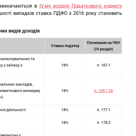
изначаються в
IV-му розділі Податкового кодексу
ьшості випадків ставка ПДФО з 2016 року становить
них видів доходів
Посилання на ПКУ
Ставка податку
(IV розділ)
х заохочувальних та
 у зв'язку з
18%
п. 167.1
чальних закладів,
прожиткового мінімуму
18%
п. 165.1.26
н)
ої діяльності
18%
п. 177.1
18%
п. 178.2
овернутих у