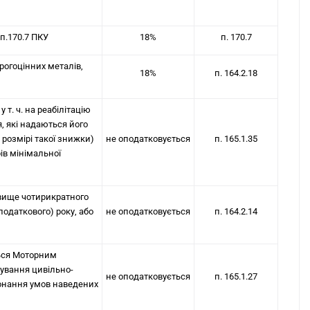
п.170.7 ПКУ
18%
п. 170.7
рогоцінних металів,
18%
п. 164.2.18
 т. ч. на реабілітацію
я, які надаються його
розмірі такої знижки)
не оподатковується
п. 165.1.35
рів мінімальної
 вище чотирикратного
податкового) року, або
не оподатковується
п. 164.2.14
ться Моторним
хування цивільно-
не оподатковується
п. 165.1.27
конання умов наведених