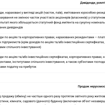
Дивіденди, роялт
и, нараховані у вигляді акцій (часток, паїв), емітованих юрособою-рези
ахування не змінює часток участі всіх акціонерів (власників) у статутном
ультаті якого збільшується статутний фонд емітента на сукупну номіналь
аних дивідендів
ди по акціях та корпоративних правах, нарахованих резидентами – пла
 підприємств (крім доходів по акціях та/або інвестиційних сертифікатах
тами спільного інвестування)
ди по акціях та/або інвестиційних сертифікатах, корпоративних правах, 
ентами, інститутами спільного інвестування, а також суб'єктами господ
ами податку на прибуток
Продаж нерухомос
д продажу (обміну) не частіше одного разу протягом звітного року житло
частини, кімнати, садового (дачного) будинку (включаючи об’єкт незавер